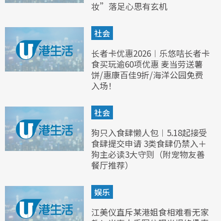
妆”落足心思有玄机
社会
长者卡优惠2026︱乐悠咭长者卡
食买玩逾60项优惠 麦当劳送薯
饼/惠康百佳9折/海洋公园免费
入场！
社会
狗只入食肆懒人包︱5.18起接受
食肆提交申请 3类食肆仍禁入＋
狗主必读3大守则（附宠物友善
餐厅推荐）
娱乐
江美仪直斥某港姐食相难看无家