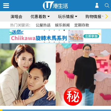
演唱会
优惠着数
玩乐情报
购物情报
热门关键词：
公屋热话
娱乐新闻
定期存款