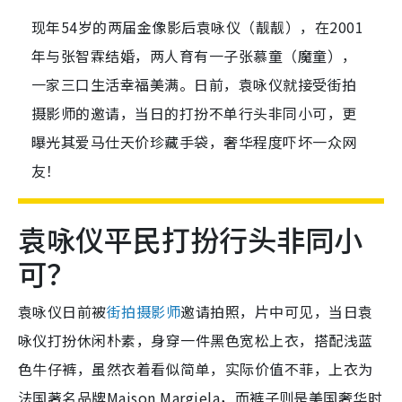
现年54岁的两届金像影后袁咏仪（靓靓），在2001
年与张智霖结婚，两人育有一子张慕童（魔童），
一家三口生活幸福美满。日前，袁咏仪就接受街拍
摄影师的邀请，当日的打扮不单行头非同小可，更
曝光其爱马仕天价珍藏手袋，奢华程度吓坏一众网
友！
袁咏仪平民打扮行头非同小
可？
袁咏仪日前被
街拍摄影师
邀请拍照，片中可见，当日袁
咏仪打扮休闲朴素，身穿一件黑色宽松上衣，搭配浅蓝
色牛仔裤，虽然衣着看似简单，实际价值不菲，上衣为
法国著名品牌Maison Margiela，而裤子则是美国奢华时