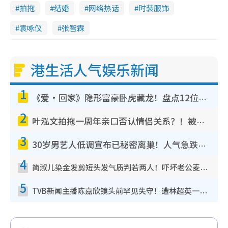
拍拖
结婚
网络热话
时装服饰
袁咏仪
张智霖
港生活人气娱乐新闻
1
《爱·回家》隐形富豪卧虎藏龙！盘点12位财气逼人的有钱艺人：这位美女3亿身家不愁做
2
叶泓文拍拖一周年亲口否认情侣关系？！被质疑感情造假竟称GM“普通同事”
3
30岁男艺人低调宣布已秘密离巢！人气急跌变失踪人口：“这几年过得并不容易”
4
简淑儿染金发剪短头发气质判若两人！吓坏老公麦大力都认不出：“你做什么？”
5
TVB新闻主播陈嘉欣镜头前罕见失守！遭林超英一句话突袭吓坏当场大笑