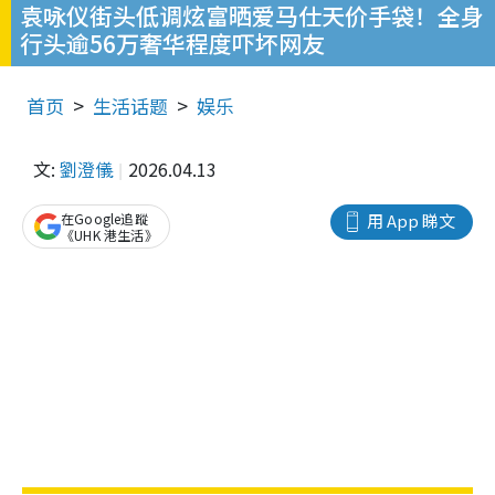
袁咏仪街头低调炫富晒爱马仕天价手袋！全身
行头逾56万奢华程度吓坏网友
首页
生活话题
娱乐
文:
劉澄儀
2026.04.13
在Google追蹤
用 App 睇文
《UHK 港生活》