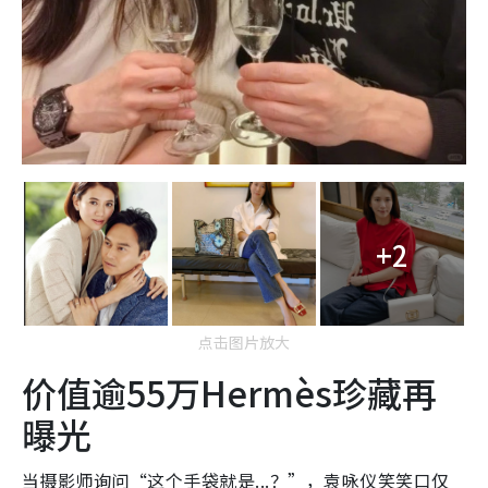
+2
点击图片放大
价值逾55万Hermès珍藏再
曝光
当摄影师询问“这个手袋就是...？”，袁咏仪笑笑口仅