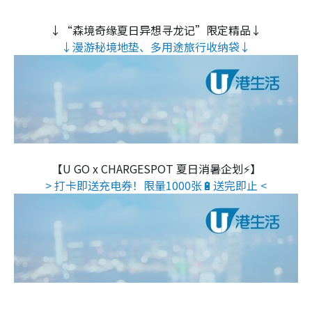
↓“森境奇缘夏日异想寻龙记”限定精品↓
↓漫游秘境地垫、多用途旅行收纳袋↓
【U GO x CHARGESPOT 夏日消暑企划⚡】
> 打卡即送充电券！限量1000张🔋送完即止 <