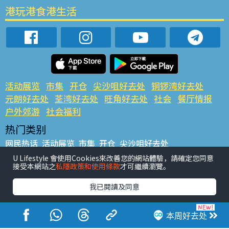
港玩港食港生活
活动展览
市集
开仓
尖沙咀好去处
铜锣湾好去处
元朗好去处
荃湾好去处
旺角好去处
社会
餐厅情报
户外郊游
社会福利
热门类别
网民热话
活动展览
市集
开仓
尖沙咀好去处
铜锣湾好去处
元朗好去处
荃湾好去处
旺角好去处
社会
U Lifestyle 會使用Cookies來改善您的網站體驗，請確定您同意
接受本網站之
私隱政策和使用條款
才可繼續瀏覽。
餐厅情报
户外郊游
热门标签
我已閱讀及同意
#UGO揾好去处
#人气活动推介
#美食社群热话
#亲子玩乐好去处
#ULifestyle应用程式
#限时抢
本周好去处
#UJetso礼物放送
#ULifestyle商户中心
#著数
#网络热话