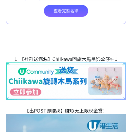
↓ 【社群送您🎠】Chiikawa回旋木⾺吊饰公仔✨↓
【出POST即赚💰】赚取无上限现金赏！