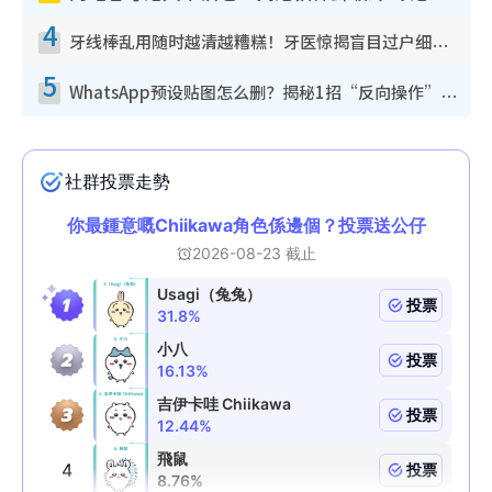
4
牙线棒乱用随时越清越糟糕！牙医惊揭盲目过户细菌恐致龋齿：这种才是日常真保养
5
WhatsApp预设贴图怎么删？揭秘1招“反向操作”还原简洁界面 附3步实测教程