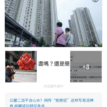
+8
点击图片放大
公屋二派不合心水？网传“拒绝信”这样写易派神
盘 拆解成功转区条件