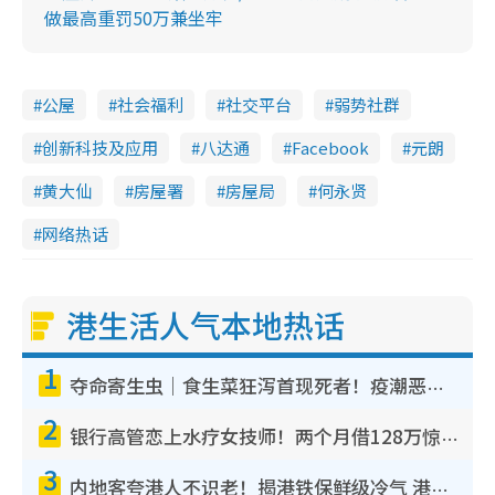
做最高重罚50万兼坐牢
公屋
社会福利
社交平台
弱势社群
创新科技及应用
八达通
Facebook
元朗
黄大仙
房屋署
房屋局
何永贤
网络热话
港生活人气本地热话
1
夺命寄生虫｜食生菜狂泻首现死者！疫潮恶化录1.8万宗病例 揭洗菜3大谬误
2
银行高管恋上水疗女技师！两个月借128万惊觉“沉船”沉落火海 揭背后疑似邪教操控卖淫
3
内地客夸港人不识老！揭港铁保鲜级冷气 港人求放过：别投诉