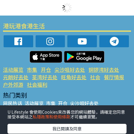
港玩港食港生活
活动展览
市集
开仓
尖沙咀好去处
铜锣湾好去处
元朗好去处
荃湾好去处
旺角好去处
社会
餐厅情报
户外郊游
社会福利
热门类别
网民热话
活动展览
市集
开仓
尖沙咀好去处
铜锣湾好去处
元朗好去处
荃湾好去处
旺角好去处
社会
U Lifestyle 會使用Cookies來改善您的網站體驗，請確定您同意
接受本網站之
私隱政策和使用條款
才可繼續瀏覽。
餐厅情报
户外郊游
热门标签
我已閱讀及同意