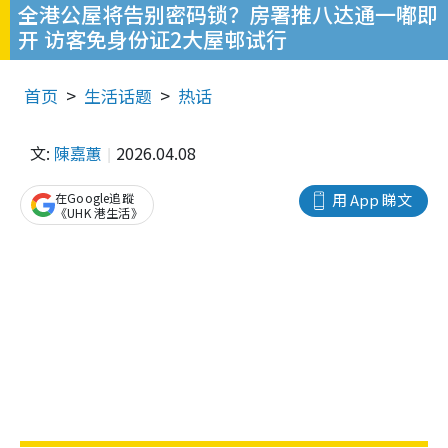
全港公屋将告别密码锁？房署推八达通一嘟即
开 访客免身份证2大屋邨试行
首页
生活话题
热话
文:
陳嘉蕙
2026.04.08
在Google追蹤
用 App 睇文
《UHK 港生活》