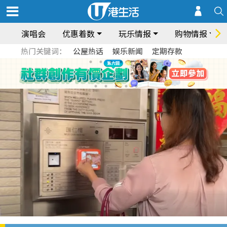
演唱会
优惠着数
玩乐情报
购物情报
热门关键词：
公屋热话
娱乐新闻
定期存款