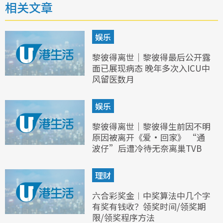
相关文章
娱乐
黎彼得离世｜黎彼得最后公开露
面已展现病态 晚年多次入ICU中
风留医数月
娱乐
黎彼得离世｜黎彼得生前因不明
原因被离开《爱·回家》 “通
波仔”后遭冷待无奈离巢TVB
理财
六合彩奖金︱中奖算法中几个字
有奖有钱收？领奖时间/领奖期
限/领奖程序方法