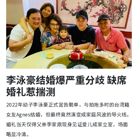
李泳豪结婚爆严重分歧 缺席
婚礼惹揣测
2022年幼子李泳豪正式宣告脱单，与拍拖多时的台湾籍
女友Agnes结婚，但最终竟然演变成家庭风波的导火线。
婚礼当天仅得父亲李家鼎现身见证爱儿成家立室，场面
略显冷清。