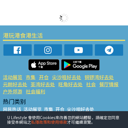
港玩港食港生活
活动展览
市集
开仓
尖沙咀好去处
铜锣湾好去处
元朗好去处
荃湾好去处
旺角好去处
社会
餐厅情报
户外郊游
社会福利
热门类别
网民热话
活动展览
市集
开仓
尖沙咀好去处
铜锣湾好去处
元朗好去处
荃湾好去处
旺角好去处
社会
U Lifestyle 會使用Cookies來改善您的網站體驗，請確定您同意
接受本網站之
私隱政策和使用條款
才可繼續瀏覽。
餐厅情报
户外郊游