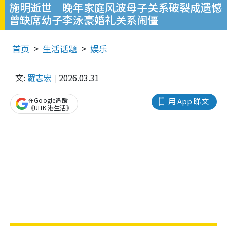
施明逝世︱晚年家庭风波母子关系破裂成遗憾
曾缺席幼子李泳豪婚礼关系闹僵
首页
生活话题
娱乐
文:
羅志宏
2026.03.31
在Google追蹤
用 App 睇文
《UHK 港生活》