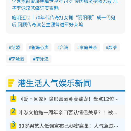
李家鼎前妻施明离世享年74岁 传因肺炎抢救无效 儿
子李泳汉悲痛证实噩耗
施明逝世｜70年代传奇打女拥“阴阳眼”成一代鬼
后 回顾传奇演艺生涯曾进军好莱坞
结婚
爸妈心声
台湾
家庭关系
鼎爷
李泳豪
李泳汉
港生活人气娱乐新闻
1
《爱·回家》隐形富豪卧虎藏龙！盘点12位财气逼人的有钱艺人：这位美女3亿身家不愁做
2
叶泓文拍拖一周年亲口否认情侣关系？！被质疑感情造假竟称GM“普通同事”
3
30岁男艺人低调宣布已秘密离巢！人气急跌变失踪人口：“这几年过得并不容易”