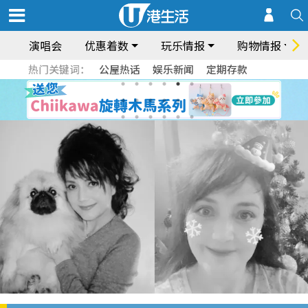
演唱会
优惠着数
玩乐情报
购物情报
热门关键词：
公屋热话
娱乐新闻
定期存款