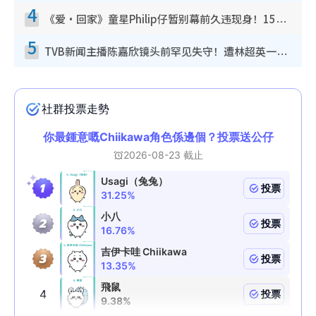
4
《爱·回家》童星Philip仔暂别幕前久违现身！15岁近况暴风成长长高变帅气少年
5
TVB新闻主播陈嘉欣镜头前罕见失守！遭林超英一句话突袭吓坏当场大笑