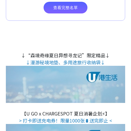
↓“森境奇缘夏日异想寻龙记”限定精品↓
↓漫游秘境地垫、多用途旅行收纳袋↓
【U GO x CHARGESPOT 夏日消暑企划⚡】
> 打卡即送充电券！限量1000张🔋送完即止 <