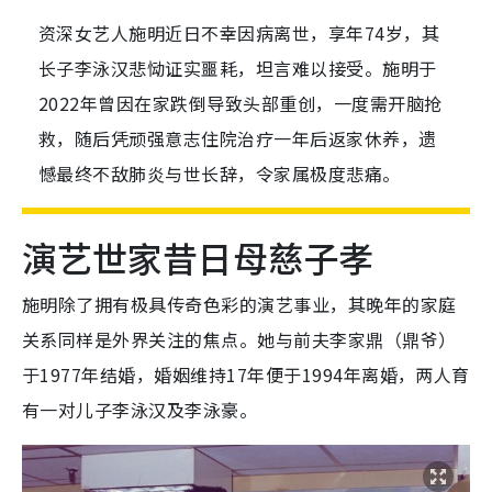
资深女艺人施明近日不幸因病离世，享年74岁，其
长子李泳汉悲恸证实噩耗，坦言难以接受。施明于
2022年曾因在家跌倒导致头部重创，一度需开脑抢
救，随后凭顽强意志住院治疗一年后返家休养，遗
憾最终不敌肺炎与世长辞，令家属极度悲痛。
演艺世家昔日母慈子孝
施明除了拥有极具传奇色彩的演艺事业，其晚年的家庭
关系同样是外界关注的焦点。她与前夫李家鼎（鼎爷）
于1977年结婚，婚姻维持17年便于
1994年
离婚，两人育
有一对儿子李泳汉及李泳豪。