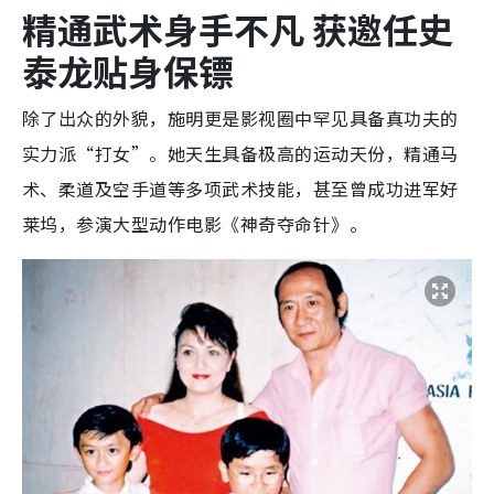
精通武术身手不凡 获邀任史
泰龙贴身保镖
除了出众的外貌，施明更是影视圈中罕见具备真功夫的
实力派“打女”。她天生具备极高的运动天份，精通马
术、柔道及空手道等多项武术技能，甚至曾成功进军好
莱坞，参演大型动作电影《神奇夺命针》。