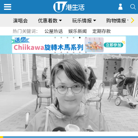
演唱会
优惠着数
玩乐情报
购物情报
热门关键词：
公屋热话
娱乐新闻
定期存款