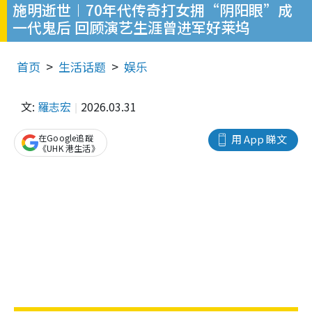
施明逝世︱70年代传奇打女拥“阴阳眼”成
一代鬼后 回顾演艺生涯曾进军好莱坞
首页
生活话题
娱乐
文:
羅志宏
2026.03.31
在Google追蹤
用 App 睇文
《UHK 港生活》