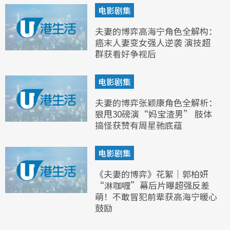
电影剧集
夫妻的博弈高海宁角色全解构：
癌末人妻变女强人逆袭 演技超
群获看好争视后
电影剧集
夫妻的博弈张颖康角色全解析：
狠甩30磅演“妈宝渣男” 肢体
搞怪获赞有周星驰底蕴
电影剧集
《夫妻的博弈》花絮｜郭柏妍
“淋咖喱”幕后片曝超强反差
萌！不敢冒犯前辈获高海宁暖心
鼓励