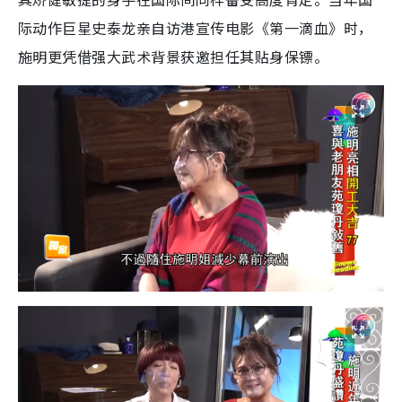
际动作巨星史泰龙亲自访港宣传电影《第一滴血》时，
施明更凭借强大武术背景获邀担任其贴身保镖。