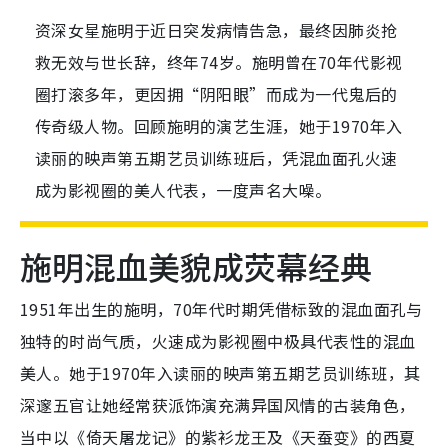
资深女星施明于近日突发病情告急，最终因肺炎抢
救无效与世长辞，终年74岁。施明曾在70年代影视
圈打滚多年，更因拥“阴阳眼”而成为一代鬼后的
传奇级人物。回顾施明的演艺生涯，她于1970年入
读丽的映声第五期艺员训练班后，凭混血面孔火速
成为影视圈的美人代表，一度声名大噪。
施明混血美貌成荧幕经典
1951年出生的施明，70年代时期凭借标致的混血面孔与
独特的时尚气质，火速成为影视圈中极具代表性的混血
美人。她于1970年入读丽的映声第五期艺员训练班，其
深邃五官让她经常获派饰演充满异国风情的古装角色，
当中以《倚天屠龙记》的紫衫龙王及《天蚕变》的西夏