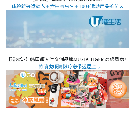
体验新兴运动💦＋竞技赛事💪＋100+运动用品摊位🔥
【送您🐯】韩国超人气文创品牌MUZIK TIGER 冰感风扇！
↓将萌虎嘅慵懒疗愈带返屋企↓