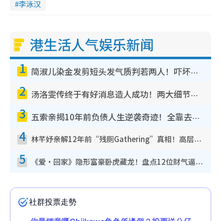
李泳汉
港生活人气娱乐新闻
1
简淑儿染金发剪短头发气质判若两人！吓坏老公麦大力都认不出：“你做什么？”
2
汤洛雯传终于有好消息造人成功！两大细节曝孕味极浓引猜测：大肚婆先会咁！
3
五索亲揭10年前负债人生逆袭奇迹！全靠去一地方转运后即遇上马先生
4
林芊妤亲解12年前“残厕Gathering”真相！高层解约一句话重创尊严，至今拒返TVB
5
《爱·回家》隐形富豪卧虎藏龙！盘点12位财气逼人的有钱艺人：这位美女3亿身家不愁做