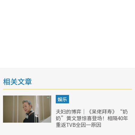
相关文章
娱乐
夫妇的博弈｜《呆佬拜寿》“奶
奶”黄文慧惊喜登场！相隔40年
重返TVB全因一原因