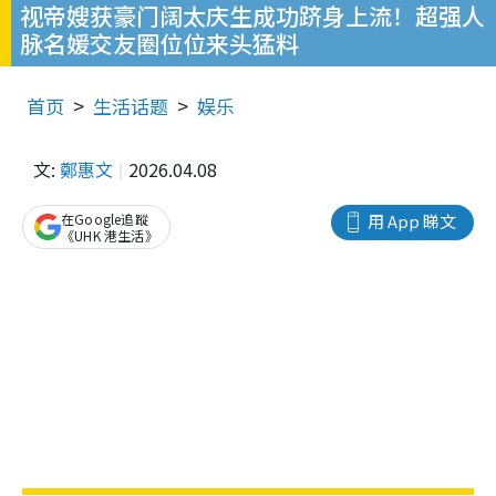
视帝嫂获豪门阔太庆生成功跻身上流！超强人
脉名媛交友圈位位来头猛料
首页
生活话题
娱乐
文:
鄭惠文
2026.04.08
在Google追蹤
用 App 睇文
《UHK 港生活》