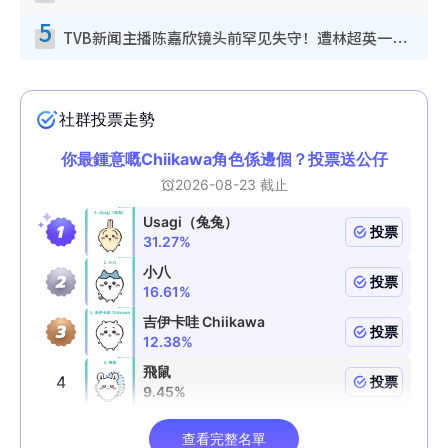
5
TVB新闻主播陈嘉欣镜头前罕见失守！遭林超英一句话突袭吓坏当场大笑