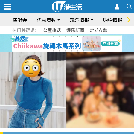
演唱会
优惠着数
玩乐情报
购物情报
热门关键词：
公屋热话
娱乐新闻
定期存款