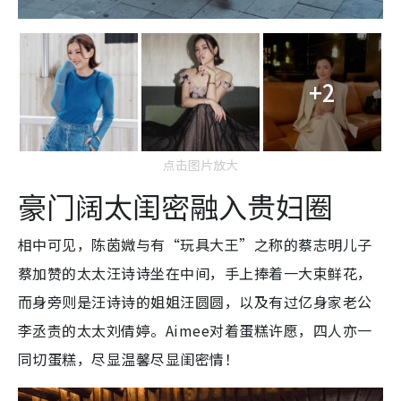
+2
点击图片放大
豪门阔太闺密融入贵妇圈
相中可见，陈茵媺与有“玩具大王”之称的蔡志明儿子
蔡加赞的太太汪诗诗坐在中间，手上捧着一大束鲜花，
而身旁则是汪诗诗的姐姐汪圆圆，以及有过亿身家老公
李丞责的太太刘倩婷。Aimee对着蛋糕许愿，四人亦一
同切蛋糕，尽显温馨尽显闺密情！