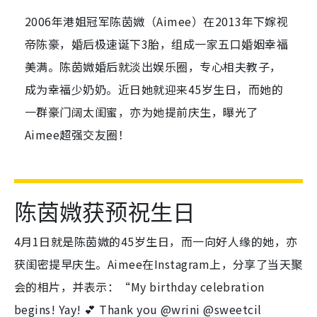
2006年港姐冠军陈茵媺（Aimee）在2013年下嫁视
帝陈豪，婚后极速诞下3胎，组成一家五口婚姻幸福
美满。陈茵媺婚后就淡出娱乐圈，专心相夫教子，
成为幸福少奶奶。近日她就迎来45岁生日，而她的
一群豪门阔太闺蜜，亦为她提前庆生，曝光了
Aimee超强交友圈！
陈茵媺获预祝生日
4月1日就是陈茵媺的45岁生日，而一向好人缘的她，亦
获闺密提早庆生。Aimee在Instagram上，分享了当天聚
会的相片，并表示：“My birthday celebration
begins! Yay! 💕 Thank you @wrini @sweetcil