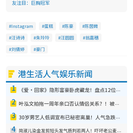
友注目：巨胸冠军
Instagram
蛋糕
陈豪
陈茵媺
汪诗诗
朱玲玲
汪圆圆
翁嘉穗
刘倩婷
豪门
港生活人气娱乐新闻
1
《爱·回家》隐形富豪卧虎藏龙！盘点12位财气逼人的有钱艺人：这位美女3亿身家不愁做
2
叶泓文拍拖一周年亲口否认情侣关系？！被质疑感情造假竟称GM“普通同事”
3
30岁男艺人低调宣布已秘密离巢！人气急跌变失踪人口：“这几年过得并不容易”
4
简淑儿染金发剪短头发气质判若两人！吓坏老公麦大力都认不出：“你做什么？”