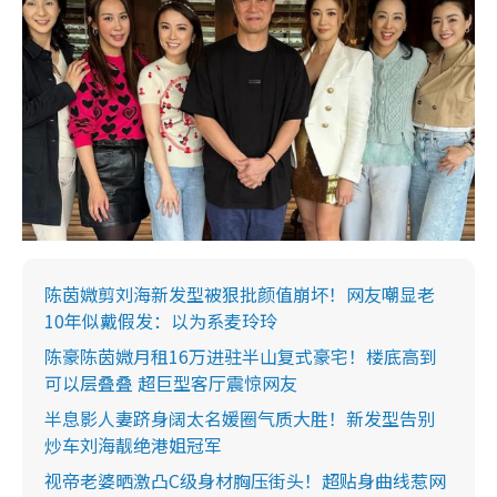
陈茵媺剪刘海新发型被狠批颜值崩坏！网友嘲显老
10年似戴假发：以为系麦玲玲
陈豪陈茵媺月租16万进驻半山复式豪宅！楼底高到
可以层叠叠 超巨型客厅震惊网友
半息影人妻跻身阔太名媛圈气质大胜！新发型告别
炒车刘海靓绝港姐冠军
视帝老婆晒激凸C级身材胸压街头！超贴身曲线惹网