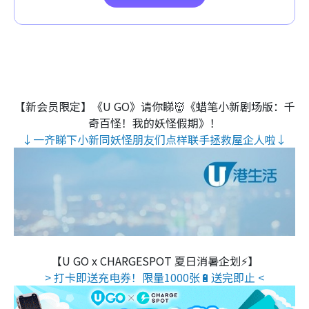
【新会员限定】《U GO》请你睇👹《蜡笔小新剧场版：千
奇百怪！我的妖怪假期》！
↓一齐睇下小新同妖怪朋友们点样联手拯救屋企人啦↓
【U GO x CHARGESPOT 夏日消暑企划⚡】
> 打卡即送充电券！限量1000张🔋送完即止 <