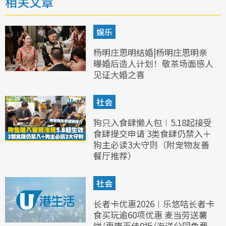
相关文章
娱乐
杨明庄思明结婚|杨明庄思明亲
曝婚后造人计划！敬茶场面感人
见证大婚之喜
社会
狗只入食肆懒人包︱5.18起接受
食肆提交申请 3类食肆仍禁入＋
狗主必读3大守则（附宠物友善
餐厅推荐）
社会
长者卡优惠2026︱乐悠咭长者卡
食买玩逾60项优惠 麦当劳送薯
饼/惠康百佳9折/海洋公园免费