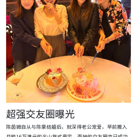
超强交友圈曝光
陈茵媺自从与陈豪结婚后，就深得老公宠爱，早前搬入
月租16万港元的半山复式豪宅。而她的交友圈亦已成功