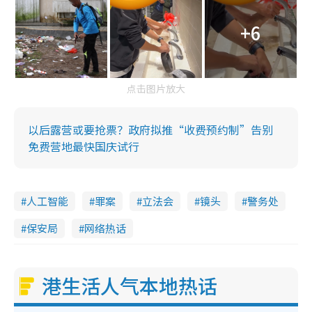
+6
点击图片放大
以后露营或要抢票？政府拟推“收费预约制”告别
免费营地最快国庆试行
人工智能
罪案
立法会
镜头
警务处
保安局
网络热话
港生活人气本地热话