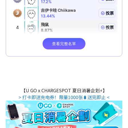
【U GO x CHARGESPOT 夏日消暑企划⚡】
> 打卡即送充电券！限量1000张🔋送完即止 <