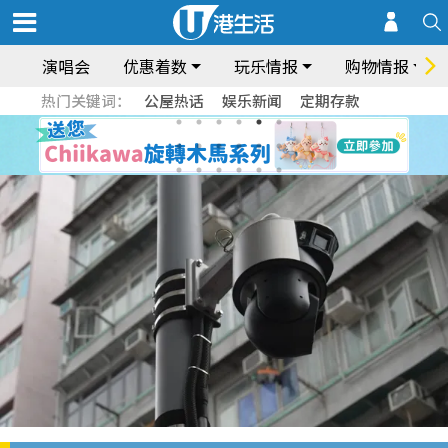
演唱会
优惠着数
玩乐情报
购物情报
热门关键词：
公屋热话
娱乐新闻
定期存款