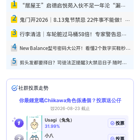
1
“居屋王”启德启悦苑入伙不足一年沦“漏水之王”！插座喷火花致大停电 多户业主全屋家电报废
2
鬼门开2026｜8.13鬼节禁忌 22件事不能做！烧肉、刺身要少食？半夜勿吹口哨/打给个电话
3
行李清洁｜车轮脏过马桶58倍！专家警告忌用酒精擦 教1招免脏手除菌
4
New Balance型号密码大公开！看懂2个数字买鞋秒知功能免中伏 附5大热门鞋款
5
剪头发都要择日？司徒法正提醒3大禁忌日子 随时剪走财运！这日剪发恐“剪寿命”？