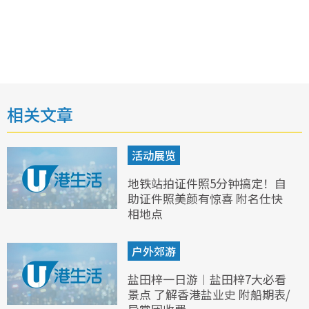
相关文章
活动展览
地铁站拍证件照5分钟搞定！自
助证件照美颜有惊喜 附名仕快
相地点
户外郊游
盐田梓一日游︱盐田梓7大必看
景点 了解香港盐业史 附船期表/