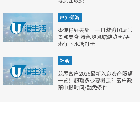
导赏团收费
户外郊游
香港仔好去处︱一日游逾10玩乐
景点美食 特色避风塘游览团/香
港仔下水塘打卡
社会
公屋富户2026最新入息资产限额
一览！超额多少要搬走？富户政
策申报时间/豁免条件