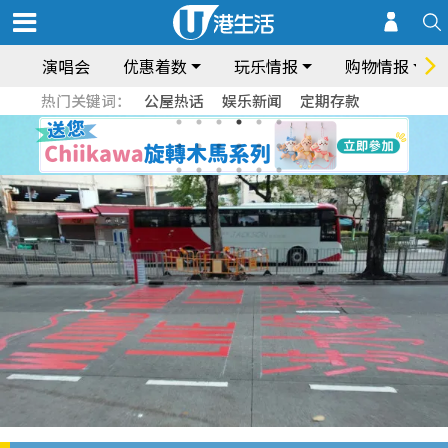
演唱会
优惠着数
玩乐情报
购物情报
热门关键词：
公屋热话
娱乐新闻
定期存款