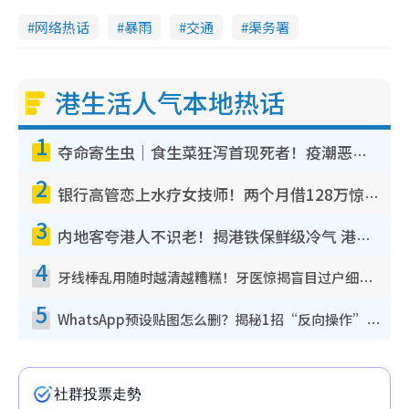
网络热话
暴雨
交通
渠务署
港生活人气本地热话
1
夺命寄生虫｜食生菜狂泻首现死者！疫潮恶化录1.8万宗病例 揭洗菜3大谬误
2
银行高管恋上水疗女技师！两个月借128万惊觉“沉船”沉落火海 揭背后疑似邪教操控卖淫
3
内地客夸港人不识老！揭港铁保鲜级冷气 港人求放过：别投诉
4
牙线棒乱用随时越清越糟糕！牙医惊揭盲目过户细菌恐致蛀牙：这种才是日常真保养
5
WhatsApp预设贴图怎么删？揭秘1招“反向操作”还原简洁界面 附3步实测教程