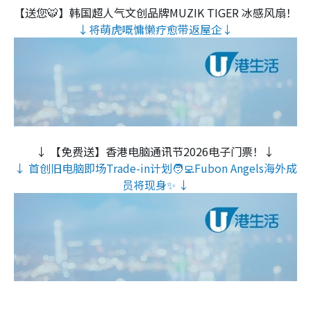
【送您🐯】韩国超人气文创品牌MUZIK TIGER 冰感风扇！
↓将萌虎嘅慵懒疗愈带返屋企↓
↓ 【免费送】香港电脑通讯节2026电子门票！↓
↓ 首创旧电脑即场Trade-in计划🧑‍💻Fubon Angels海外成
员将现身✨ ↓