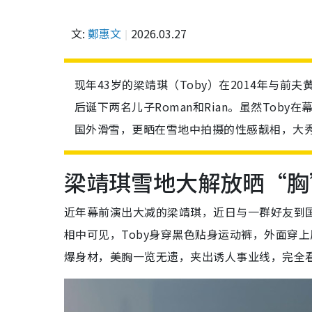
文:
鄭惠文
2026.03.27
现年43岁的梁靖琪（Toby）在2014年与前夫
后诞下两名儿子Roman和Rian。虽然Tob
国外滑雪，更晒在雪地中拍摄的性感靓相，大
梁靖琪雪地大解放晒“胸
近年幕前演出大减的梁靖琪，近日与一群好友到国外
相中可见，Toby身穿黑色贴身运动裤，外面穿
爆身材，美胸一览无遗，夹出诱人事业线，完全