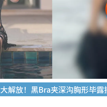
大解放！黑Bra夹深沟胸形毕露