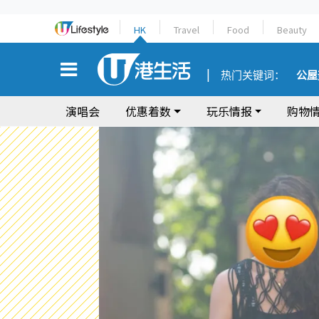
HK
Travel
Food
Beauty
热门关键词：
公屋
演唱会
优惠着数
玩乐情报
购物