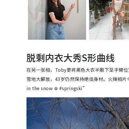
脱剩内衣大秀S形曲线
在另一张相，Toby更将黑色大衣半脱下至手臂
雪地大解放，43岁仍然保持绝佳身材。火辣相片令气温上
in the snow ❄️ #springski”