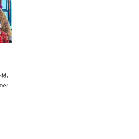
身材，
er