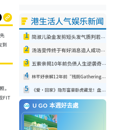
港生活人气娱乐新闻
1
并先
简淑儿染金发剪短头发气质判若两人！吓坏老公麦大力都认不出：“你做什么？”
友到
2
汤洛雯传终于有好消息造人成功！两大细节曝孕味极浓引猜测：大肚婆先会咁！
3
五索亲揭10年前负债人生逆袭奇迹！全靠去一地方转运后即遇上马先生
4
林芊妤亲解12年前“残厕Gathering”真相！高层解约一句话重创尊严，至今拒返TVB
5
靓照。
《爱·回家》隐形富豪卧虎藏龙！盘点12位财气逼人的有钱艺人：这位美女3亿身家不愁做
FIT
U GO 本週好去處