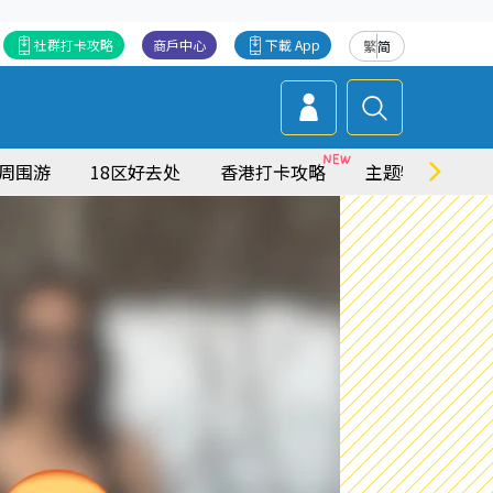
社群打卡攻略
商戶中心
下載 App
繁
简
周围游
18区好去处
香港打卡攻略
主题特集