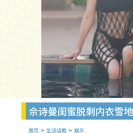
佘诗曼闺蜜脱剩内衣雪地
首页
生活话题
娱乐