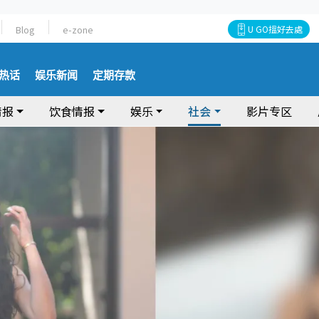
Blog
e-zone
U GO搵好去處
热话
娱乐新闻
定期存款
情报
饮食情报
娱乐
社会
影片专区