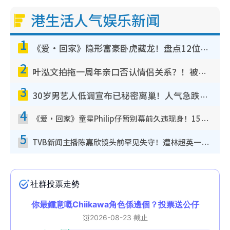
港生活人气娱乐新闻
1
《爱·回家》隐形富豪卧虎藏龙！盘点12位财气逼人的有钱艺人：这位美女3亿身家不愁做
2
叶泓文拍拖一周年亲口否认情侣关系？！被质疑感情造假竟称GM“普通同事”
3
30岁男艺人低调宣布已秘密离巢！人气急跌变失踪人口：“这几年过得并不容易”
4
《爱·回家》童星Philip仔暂别幕前久违现身！15岁近况暴风成长长高变帅气少年
5
TVB新闻主播陈嘉欣镜头前罕见失守！遭林超英一句话突袭吓坏当场大笑