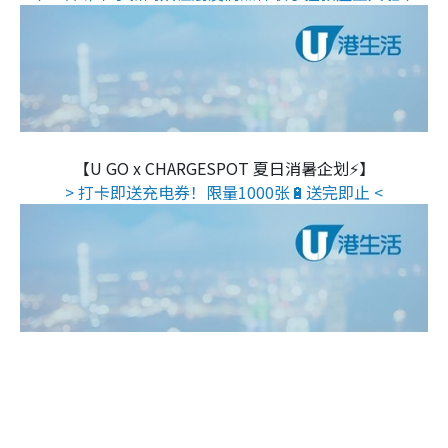
【U GO x CHARGESPOT 夏日消暑企划⚡】
> 打卡即送充电券！限量1000张🔋送完即止 <