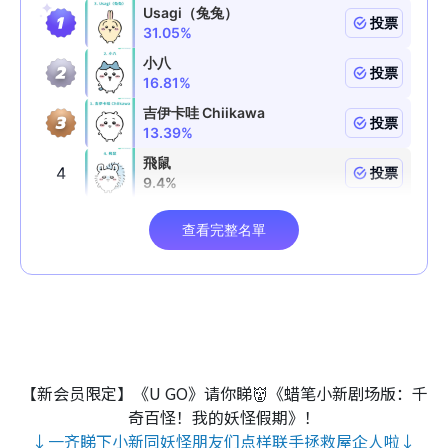
【新会员限定】《U GO》请你睇👹《蜡笔小新剧场版：千
奇百怪！我的妖怪假期》！
↓一齐睇下小新同妖怪朋友们点样联手拯救屋企人啦↓