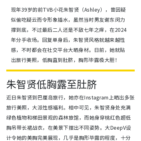
现年39岁的前TVB小花朱智贤（Ashley），曾因疑
似偷吃疑云而令形象插水，虽然当时男友谢东闵力
撑到底，不过最后二人还是不敌七年之痒，在2024
年分手收场。回复单身后，朱智贤风格就越来越性
感，不时都会在社交平台大晒身材。日前，她就贴
出旅行美照，低胸直到肚脐，胸形毕露极大胆！
朱智贤低胸露至肚脐
近日朱智贤到巴厘岛旅行，她亦在Instagram上晒出多张
旅行美照，大派性感福利。相中可见，朱智贤身处充满
绿色植物和梯田景观的森林旅馆，而她身穿桃红色超低
胸吊带长裙战衣，在美景下摆出不同姿势。大DeepV设
计令她的美胸完美展现，几乎是胸形毕露的程度，十分