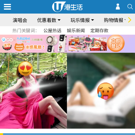
演唱会
优惠着数
玩乐情报
购物情报
热门关键词：
公屋热话
娱乐新闻
定期存款