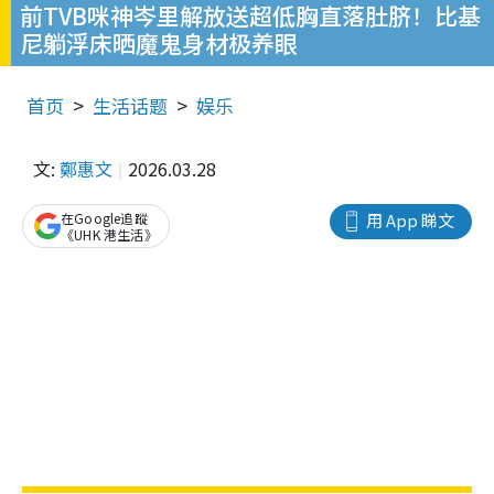
前TVB咪神岑里解放送超低胸直落肚脐！比基
尼躺浮床晒魔鬼身材极养眼
首页
生活话题
娱乐
文:
鄭惠文
2026.03.28
在Google追蹤
用 App 睇文
《UHK 港生活》