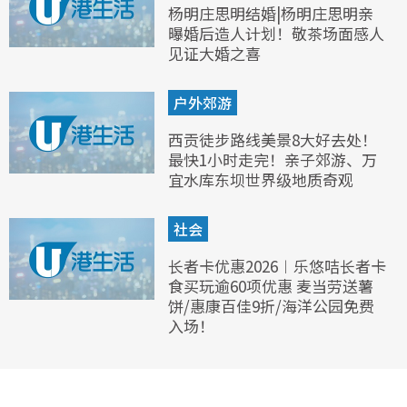
杨明庄思明结婚|杨明庄思明亲
曝婚后造人计划！敬茶场面感人
见证大婚之喜
户外郊游
西贡徒步路线美景8大好去处！
最快1小时走完！亲子郊游、万
宜水库东坝世界级地质奇观
社会
长者卡优惠2026︱乐悠咭长者卡
食买玩逾60项优惠 麦当劳送薯
饼/惠康百佳9折/海洋公园免费
入场！