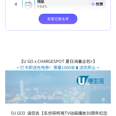
【U GO x CHARGESPOT 夏日消暑企划⚡】
> 打卡即送充电券！限量1000张🔋送完即止 <
《U GO》请您去【名侦探柯南TV动画播放30周年纪念