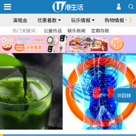
演唱会
优惠着数
玩乐情报
购物情报
热门关键词：
公屋热话
娱乐新闻
定期存款
目錄