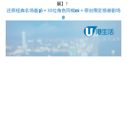
展】！
还原经典名场面📹＋30位角色同框📸＋原创限定感谢剧场
🍿