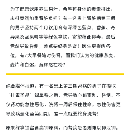
为了健康饮用养生果汁，希望将身体的毒素排出，
未料竟然加重肾脏负担？有一名患上肾脏病第三期
的男子坚持两个月饮用含有深绿色菠菜、香蕉、奇
异果及坚果粉等等绿色拿铁，寄望藉此排毒，最后
竟然导致昏倒，差点要终身洗肾！医生更提醒各
位，有7大早餐随时伤肾，而我们认为的健康燕麦、
麦片和白粥，竟赫然在榜？
综合媒体报道，有一名患上第三期肾病的男子在摄取
“排毒圣品”绿拿铁之后，竟导致心跳紊乱、昏倒、不
仅肾功能急性恶化，洗肾一周后保住性命，急性伤害更
导致病恶化至第四期，差一点就要终身洗肾！
原来绿拿铁富含高钾原料，而肾病患者则难以排泄钾。