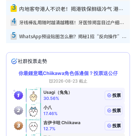
3
内地客夸港人不识老！揭港铁保鲜级冷气 港人求放过：别投诉
4
牙线棒乱用随时越清越糟糕！牙医惊揭盲目过户细菌恐致蛀牙：这种才是日常真保养
5
WhatsApp预设贴图怎么删？揭秘1招“反向操作”还原简洁界面 附3步实测教程