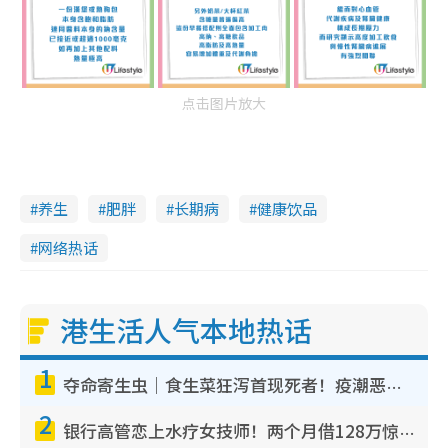
点击图片放大
养生
肥胖
长期病
健康饮品
网络热话
港生活人气本地热话
1
夺命寄生虫｜食生菜狂泻首现死者！疫潮恶化录1.8万宗病例 揭洗菜3大谬误
2
银行高管恋上水疗女技师！两个月借128万惊觉“沉船”沉落火海 揭背后疑似邪教操控卖淫