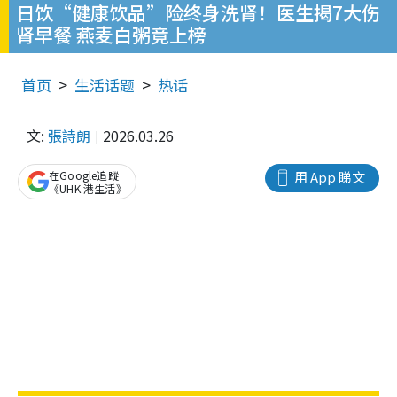
日饮“健康饮品”险终身洗肾！医生揭7大伤
肾早餐 燕麦白粥竟上榜
首页
生活话题
热话
文:
張詩朗
2026.03.26
在Google追蹤
用 App 睇文
《UHK 港生活》