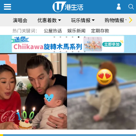
演唱会
优惠着数
玩乐情报
购物情报
热门关键词：
公屋热话
娱乐新闻
定期存款