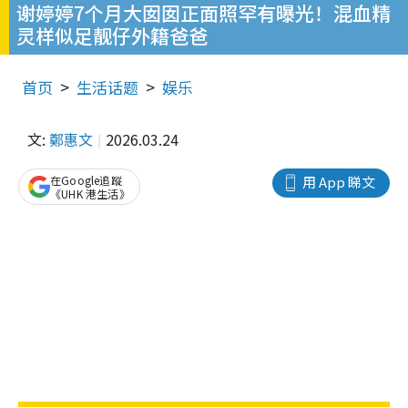
谢婷婷7个月大囡囡正面照罕有曝光！混血精
灵样似足靓仔外籍爸爸
首页
生活话题
娱乐
文:
鄭惠文
2026.03.24
在Google追蹤
用 App 睇文
《UHK 港生活》