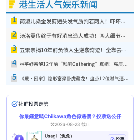
港生活人气娱乐新闻
1
简淑儿染金发剪短头发气质判若两人！吓坏老公麦大力都认不出：“你做什么？”
2
汤洛雯传终于有好消息造人成功！两大细节曝孕味极浓引猜测：大肚婆先会咁！
3
五索亲揭10年前负债人生逆袭奇迹！全靠去一地方转运后即遇上马先生
4
林芊妤亲解12年前“残厕Gathering”真相！高层解约一句话重创尊严，至今拒返TVB
5
《爱·回家》隐形富豪卧虎藏龙！盘点12位财气逼人的有钱艺人：这位美女3亿身家不愁做