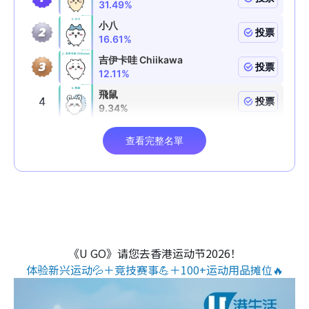
《U GO》请您去香港运动节2026！
体验新兴运动💦＋竞技赛事💪＋100+运动用品摊位🔥