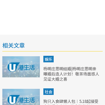
相关文章
娱乐
杨明庄思明结婚|杨明庄思明亲
曝婚后造人计划！敬茶场面感人
见证大婚之喜
社会
狗只入食肆懒人包︱5.18起接受