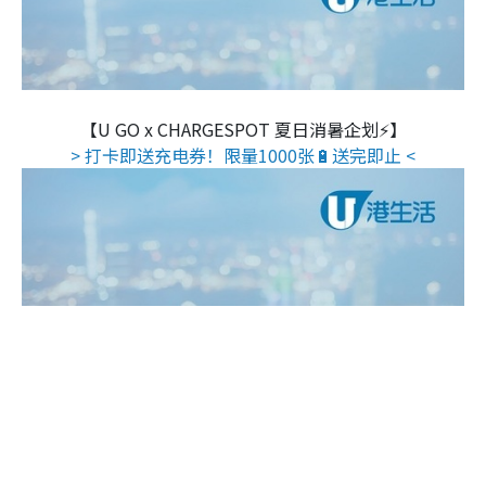
【U GO x CHARGESPOT 夏日消暑企划⚡】
> 打卡即送充电券！限量1000张🔋送完即止 <