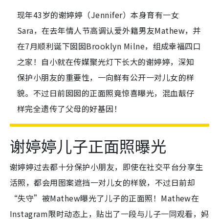
现年43岁的谢婷婷（Jennifer）本身育有一女
Sara，在去年情人节高调认爱外籍男友Mathew，并
在7月顺利诞下囡囡Brooklyn Milne，组成幸福四口
之家！自小就在传媒聚光灯下长大的谢婷婷，深知
保护小朋友的重要性，一向鲜有公开一对儿女的样
貌。不过日前囡囡的正面照竟惊喜曝光，混血靓仔
样完全遗传了父母的好基因！
谢婷婷儿子正面照曝光
谢婷婷过去都十分保护小朋友，即使在社交平台分享生
活照，都会用图案遮挡一对儿女的样貌，不过日前却
“失守”被Mathew曝光了儿子的正面照！Mathew在
Instagram限时动态上，贴出了一段与儿子一同观看，妈