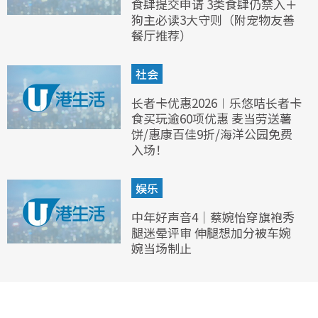
食肆提交申请 3类食肆仍禁入＋
狗主必读3大守则（附宠物友善
餐厅推荐）
社会
长者卡优惠2026︱乐悠咭长者卡
食买玩逾60项优惠 麦当劳送薯
饼/惠康百佳9折/海洋公园免费
入场！
娱乐
中年好声音4｜蔡婉怡穿旗袍秀
腿迷晕评审 伸腿想加分被车婉
婉当场制止