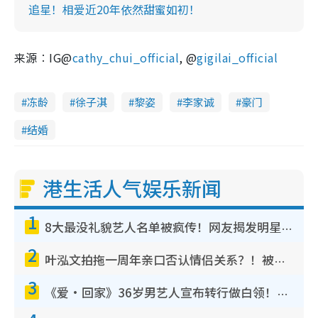
追星！相爱近20年依然甜蜜如初！
来源︰IG@
cathy_chui_official
, @
gigilai_official
冻龄
徐子淇
黎姿
李家诚
豪门
结婚
港生活人气娱乐新闻
1
8大最没礼貌艺人名单被疯传！网友揭发明星真面目，一致数落这一位是无品天花板？
2
叶泓文拍拖一周年亲口否认情侣关系？！被质疑感情造假竟称GM“普通同事”
3
《爱·回家》36岁男艺人宣布转行做白领！卸下艺人身份回归素人平淡生活