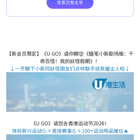
【新会员限定】《U GO》请你睇👹《蜡笔小新剧场版：千
奇百怪！我的妖怪假期》！
↓一齐睇下小新同妖怪朋友们点样联手拯救屋企人啦↓
《U GO》请您去香港运动节2026！
体验新兴运动💦＋竞技赛事💪＋100+运动用品摊位🔥