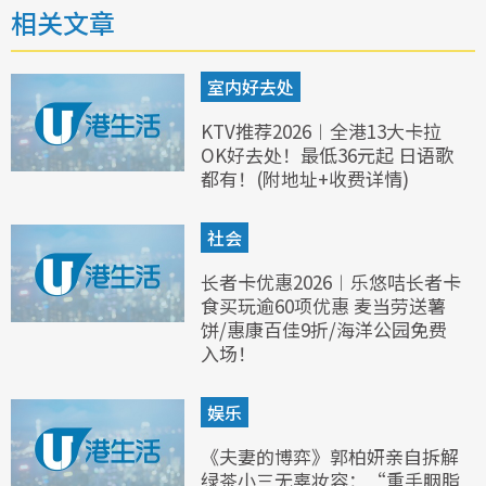
相关文章
室内好去处
KTV推荐2026︱全港13大卡拉
OK好去处！最低36元起 日语歌
都有！(附地址+收费详情)
社会
长者卡优惠2026︱乐悠咭长者卡
食买玩逾60项优惠 麦当劳送薯
饼/惠康百佳9折/海洋公园免费
入场！
娱乐
《夫妻的博弈》郭柏妍亲自拆解
绿茶小三无辜妆容：“重手胭脂