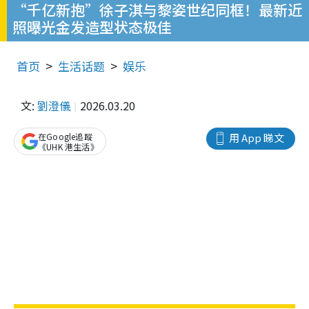
“千亿新抱”徐子淇与黎姿世纪同框！最新近
照曝光金发造型状态极佳
首页
生活话题
娱乐
文:
劉澄儀
2026.03.20
在Google追蹤
用 App 睇文
《UHK 港生活》