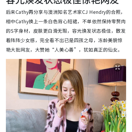
后来Cathy再分享与澳洲知名艺术家CJ Hendry的合照，
相中Cathy换上一条白色背心短裙，不单依然保持零赘肉
的S字身材，皮肤更白滑无瑕，容光焕发状态极佳，散发
着阵阵少女感，完全看不出已是四孩之母，冻龄美貌惊
艳大批网友，大赞她“人美心善”，犹如真正的仙女。