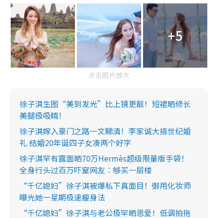
+5
点击图片放大
徐子淇生图“美到发光”比上镜更靓！短裙晒修长
美腿极吸睛！
徐子淇嫁入豪门之路一文睇清！李家诚大搞世纪婚
礼 结婚20年诞四子女凑两个好字
徐子淇罕有露面晒70万Hermès超级限量版手袋！
全身行头过百万吓窒网友︰够买一层楼
“千亿媳妇”徐子淇被爆私下真面目！御用化妆师
曝光她一星期极速瘦身法
“千亿媳妇”徐子淇与老公极罕晒恩爱！低调拍拖