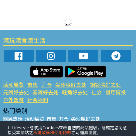
港玩港食港生活
活动展览
市集
开仓
尖沙咀好去处
铜锣湾好去处
元朗好去处
荃湾好去处
旺角好去处
社会
餐厅情报
户外郊游
社会福利
热门类别
网民热话
活动展览
市集
开仓
尖沙咀好去处
铜锣湾好去处
元朗好去处
荃湾好去处
旺角好去处
社会
U Lifestyle 會使用Cookies來改善您的網站體驗，請確定您同意
接受本網站之
私隱政策和使用條款
才可繼續瀏覽。
餐厅情报
户外郊游