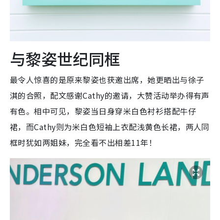
与黎姿世纪同框
最令人惊喜的是原来黎姿也获邀出席，她更晒出与徐子
淇的合照，配文感谢Cathy的邀请，大赞活动举办得有声
有色。相中可见，黎姿当日身穿米白色衬衫搭配牛仔
裙，而Cathy则为米白色短袖上衣配浅黄色长裙，两人同
框时犹如两姐妹，完全看不出相差11年！