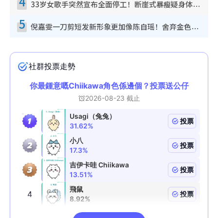
4
33岁女歌手突然宣布全面停工！断崖式暴瘦疑身体亮红灯！声明曝：将暂时淡出
5
倪嘉雯一刀剪短发新形象更加像陈自瑶！舍弃金色长发造型气质大变超惊喜