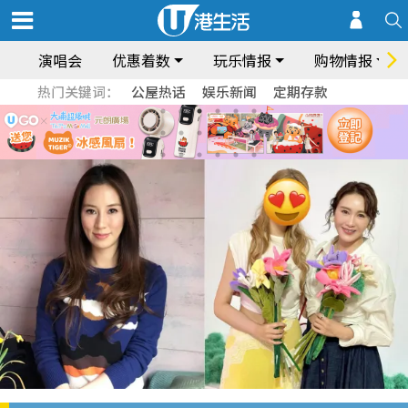
演唱会
优惠着数
玩乐情报
购物情报
热门关键词：
公屋热话
娱乐新闻
定期存款