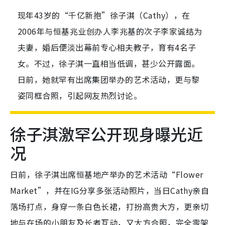
现年43岁的“千亿新抱”徐子淇（Cathy），在
2006年与恒基兆业创办人李兆基的次子李家诚结为
夫妻，婚后便淡出幕前专心相夫教子，育有4名子
女。不过，徐子淇一直相当低调，甚少公开露面。
日前，她就罕有出席集团举办的艺术活动，更与黎
姿同框合照，引起网友热烈讨论。
徐子淇激罕公开现身曝光近
况
日前，徐子淇出席恒基地产举办的艺术活动“Flower
Market”，并在IG分享多张活动照片，当日Cathy亲自
落场打点，身穿一条白色长裙，打扮高贵大方，更亲切
地与在场的小朋友及长者互动，又大方合照，完全零架