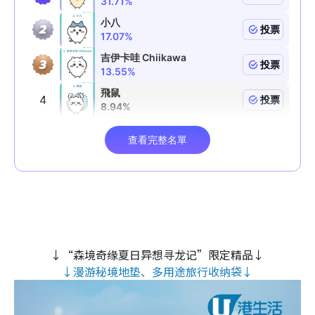
↓“森境奇缘夏日异想寻龙记”限定精品↓
↓漫游秘境地垫、多用途旅行收纳袋↓