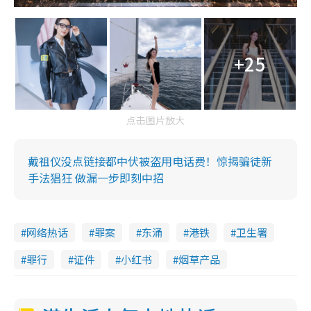
+25
点击图片放大
戴祖仪没点链接都中伏被盗用电话费！惊揭骗徒新
手法猖狂 做漏一步即刻中招
网络热话
罪案
东涌
港铁
卫生署
罪行
证件
小红书
烟草产品