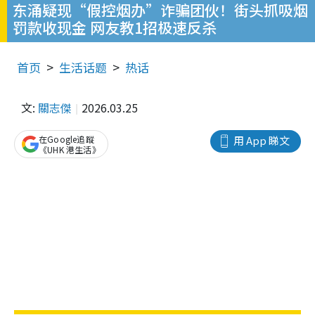
东涌疑现“假控烟办”诈骗团伙！街头抓吸烟
罚款收现金 网友教1招极速反杀
首页
生活话题
热话
文:
關志傑
2026.03.25
在Google追蹤
用 App 睇文
《UHK 港生活》