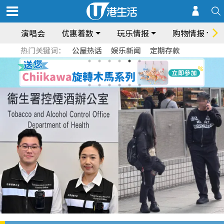
演唱会
优惠着数
玩乐情报
购物情报
热门关键词：
公屋热话
娱乐新闻
定期存款