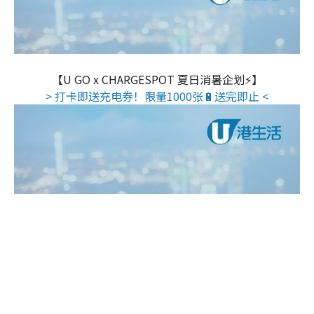
【U GO x CHARGESPOT 夏日消暑企划⚡】
> 打卡即送充电券！限量1000张🔋送完即止 <