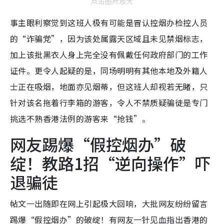
点击图片放大
事主眼利察觉到这班人极有可能是冒认控烟办检控人员
的“诈骗党”，因为该处属露天区域且未见禁烟标志，
加上该批黑衣人身上完全没有佩戴任何政府部门的工作
证件。更令人起疑的是，同场明明有其他本地及外籍人
士正在吸烟，地面亦见烟蒂，但这班人却视若无睹，只
针对该名拖着行李箱的游客，令人不禁质疑骗徒是专门
挑选不熟香港法例的游客来“抢钱”。
网友踢爆“假控烟办”破
绽！教路1招“逆向操作”吓
退骗徒
帖文一出随即在网上引起极大回响，大批网友纷纷留言
踢爆“假控烟办”的破绽！有网友一针见血指出香港的