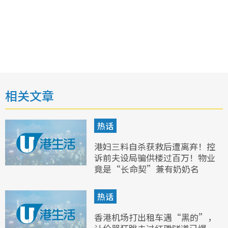
相关文章
热话
港妇三料自杀获救后遭离弃！控
诉前夫设局骗供楼过百万！物业
竟是“长命契”兼有奶奶名
热话
香港机场打出租车遇“黑的”，