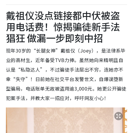
戴祖仪没点链接都中伏被盗
用电话费！惊揭骗徒新手法
猖狂 做漏一步即刻中招
现年30岁的“长腿女神”戴祖仪（Joey），是法律系毕
业的高材生，近年备受TVB力捧。虽然她向来精明且自
认是“私隐达人”，不过骗徒手法层出不穷，连她亦不
幸“失守”！日前她在社交平台发警世文，自爆误堕新
型骗局，电话账单无故被盗用逾3,000元。她更公开骗徒
犯案手法，并教大家一招应对，呼吁网友小心！