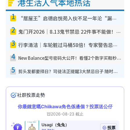
港生活人气本地热话
1
“居屋王”启德启悦苑入伙不足一年沦“漏水之王”！插座喷火花致大停电 多户业主全屋家电报废
2
鬼门开2026｜8.13鬼节禁忌 22件事不能做！烧肉、刺身要少食？半夜勿吹口哨/打给个电话
3
行李清洁｜车轮脏过马桶58倍！专家警告忌用酒精擦 教1招免脏手除菌
4
New Balance型号密码大公开！看懂2个数字买鞋秒知功能免中伏 附5大热门鞋款
5
剪头发都要择日？司徒法正提醒3大禁忌日子 随时剪走财运！这日剪发恐“剪寿命”？