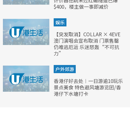
计价器狂跳未过红磡隧道已爆
$400，楼主做一事即减价
娱乐
【突发取消】COLLAR × 4EVE
澳门演唱会宣布取消 门票售罄
仍难逃厄运 乐迷怒轰“不可抗
力”
户外郊游
香港仔好去处︱一日游逾10玩乐
景点美食 特色避风塘游览团/香
港仔下水塘打卡