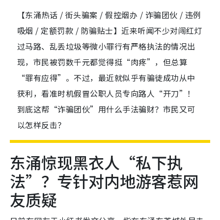
【东涌热话 / 街头骗案 / 假控烟办 / 诈骗团伙 / 违例
吸烟 / 定额罚款 / 防骗贴士】近来听闻不少对闯红灯
过马路、乱丢垃圾等微小罪行有严格执法的情况出
现，市民被罚数千元都觉得挺“肉疼”，但总算
“罪有应得”。不过，最近就似乎有骗徒成功从中
获利，看准时机假冒公职人员专向路人“开刀”！
到底这帮“诈骗团伙”用什么手法骗财？市民又可
以怎样反击？
东涌惊现黑衣人“私下执
法”？专针对内地游客惹网
友质疑