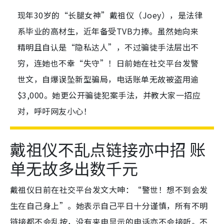
现年30岁的“长腿女神”戴祖仪（Joey），是法律
系毕业的高材生，近年备受TVB力捧。虽然她向来
精明且自认是“隐私达人”，不过骗徒手法层出不
穷，连她也不幸“失守”！日前她在社交平台发警
世文，自爆误坠新型骗局，电话账单无故被盗用逾
$3,000。她更公开骗徒犯案手法，并教大家一招应
对，呼吁网友小心！
戴祖仪不乱点链接亦中招 账
单无故多出数千元
戴祖仪日前在社交平台发文大呻：“警世！想不到会发
生在自己身上”。她表示自己平日十分谨慎，所有不明
链接都不会乱按，没有来电显示的电话亦不会接听。不