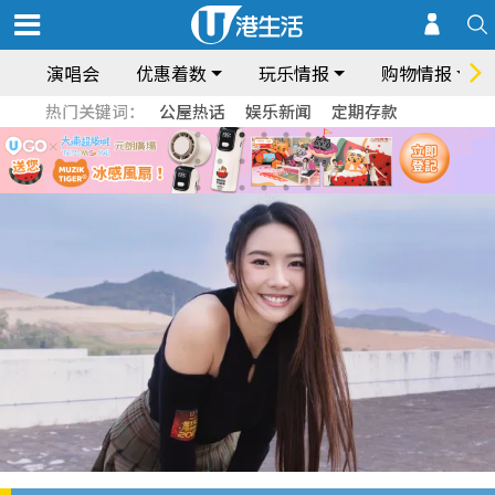
演唱会
优惠着数
玩乐情报
购物情报
热门关键词：
公屋热话
娱乐新闻
定期存款