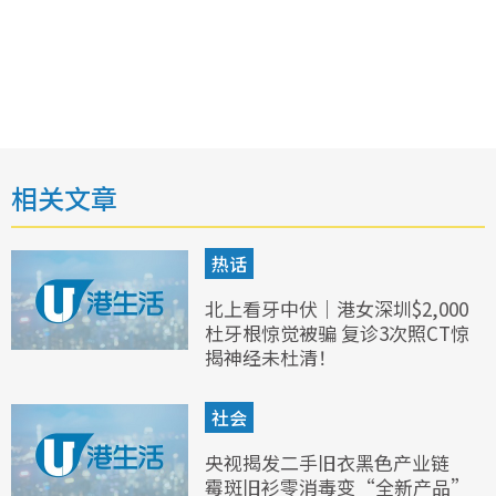
相关文章
热话
北上看牙中伏｜港女深圳$2,000
杜牙根惊觉被骗 复诊3次照CT惊
揭神经未杜清！
社会
央视揭发二手旧衣黑色产业链
霉斑旧衫零消毒变“全新产品”