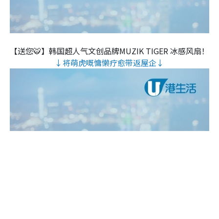
【送您🐯】韩国超人气文创品牌MUZIK TIGER 冰感风扇！
↓将萌虎嘅慵懒疗愈带返屋企↓