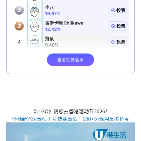
《U GO》请您去香港运动节2026！
体验新兴运动💦＋竞技赛事💪＋100+运动用品摊位🔥