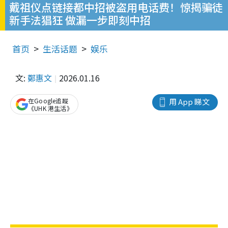
戴祖仪点链接都中招被盗用电话费！惊揭骗徒
新手法猖狂 做漏一步即刻中招
首页
生活话题
娱乐
文:
鄭惠文
2026.01.16
在Google追蹤
用 App 睇文
《UHK 港生活》