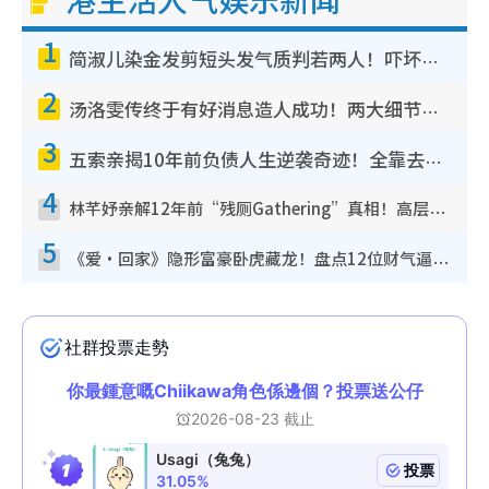
1
简淑儿染金发剪短头发气质判若两人！吓坏老公麦大力都认不出：“你做什么？”
2
汤洛雯传终于有好消息造人成功！两大细节曝孕味极浓引猜测：大肚婆先会咁！
3
五索亲揭10年前负债人生逆袭奇迹！全靠去一地方转运后即遇上马先生
4
林芊妤亲解12年前“残厕Gathering”真相！高层解约一句话重创尊严，至今拒返TVB
5
《爱·回家》隐形富豪卧虎藏龙！盘点12位财气逼人的有钱艺人：这位美女3亿身家不愁做