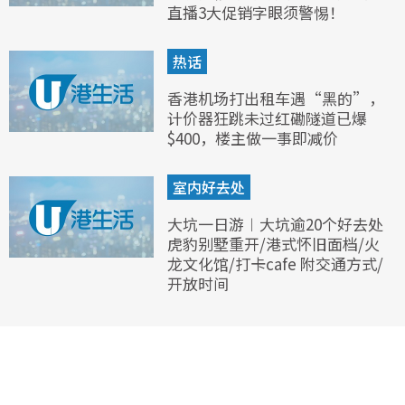
直播3大促销字眼须警惕！
热话
香港机场打出租车遇“黑的”，
计价器狂跳未过红磡隧道已爆
$400，楼主做一事即减价
室内好去处
大坑一日游︱大坑逾20个好去处
虎豹别墅重开/港式怀旧面档/火
龙文化馆/打卡cafe 附交通方式/
开放时间