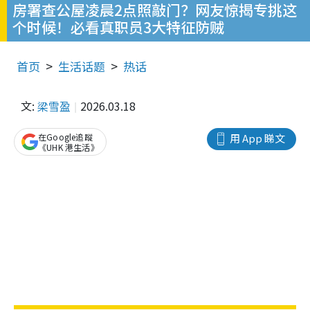
房署查公屋凌晨2点照敲门？网友惊揭专挑这
个时候！必看真职员3大特征防贼
首页
生活话题
热话
文:
梁雪盈
2026.03.18
在Google追蹤
用 App 睇文
《UHK 港生活》