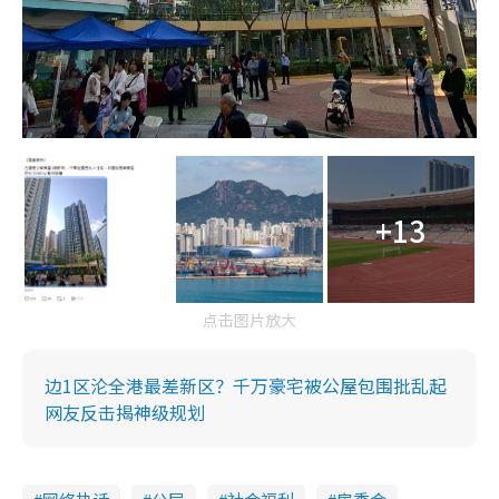
+13
点击图片放大
边1区沦全港最差新区？千万豪宅被公屋包围批乱起
网友反击揭神级规划