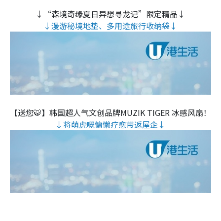
↓“森境奇缘夏日异想寻龙记”限定精品↓
↓漫游秘境地垫、多用途旅行收纳袋↓
【送您🐯】韩国超人气文创品牌MUZIK TIGER 冰感风扇！
↓将萌虎嘅慵懒疗愈带返屋企↓