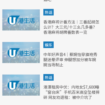
热话
香港麻将计番方法︱三番起胡怎
么计？大三元/十三幺几多番？
香港麻将胡牌番数表一览
娱乐
中年好声音4｜蔡婉怡穿旗袍秀
腿迷晕评审 伸腿想加分被车婉
婉当场制止
热话
港漂租房中伏：内地女$7,600睡
“窗台床”手机百米高空坠楼摔
碎 网友劝退租：被中介坑了