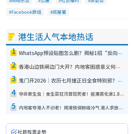
网络热话
公屋
社会福利
房委会
Facebook群组
房屋署
港生活人气本地热话
1
WhatsApp预设贴图怎么删？揭秘1招“反向操作”还原简洁界面 附3步实测教程
2
香港山边铁闸边门大开？内地客困惑意义何在！网友神回复：这种叫法理性防御
3
鬼门开2026｜农历七月撞正日全食特别邪？专家警告切忌做一事！揭4大禁忌+2招保平安
4
夺命寄生虫｜食生菜狂泻首现死者！疫潮恶化录1.8万宗病例 揭洗菜3大谬误
5
内地客夸港人不识老！揭港铁保鲜级冷气 港人求放过：别投诉