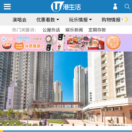
演唱会
优惠着数
玩乐情报
购物情报
热门关键词：
公屋热话
娱乐新闻
定期存款