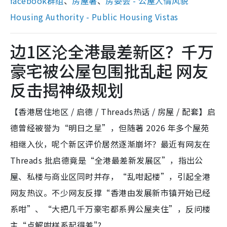
facebook群组
、
房屋署
、
房委会 - 公屋人情风貌
Housing Authority - Public Housing Vistas
边1区沦全港最差新区？千万
豪宅被公屋包围批乱起 网友
反击揭神级规划
【香港居住地区 / 启德 / Threads热话 / 房屋 / 配套】启
德曾经被誉为“明日之星”，但随著 2026 年多个屋苑
相继入伙，呢个新区评价居然逐渐崩坏？最近有网友在
Threads 批启德竟是“全港最差新发展区”，指出公
屋、私楼与商业区同时并存，“乱咁起楼”，引起全港
网友热议。不少网友反撑“香港由发展新市镇开始已经
系咁”、“大把几千万豪宅都系畀公屋夹住”，反问楼
主“点解咁样系起得差"?