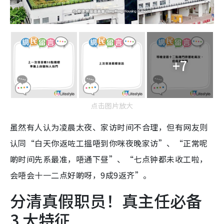
+7
点击图片放大
虽然有人认为凌晨太夜、家访时间不合理，但有网友则
认同“白天你返咗工搵唔到你咪夜晚家访”、“正常呢
啲时间先系最准，唔通下昼”、“七点钟都未收工啦，
会唔会十一二点好啲呀，9成9返齐”。
分清真假职员！真主任必备
3 大特征