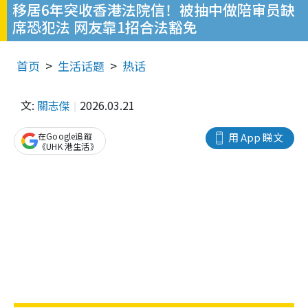
移居6年突收香港法院信！被抽中做陪审员缺
席恐犯法 网友靠1招合法豁免
首页
生活话题
热话
文:
關志傑
2026.03.21
在Google追蹤
用 App 睇文
《UHK 港生活》