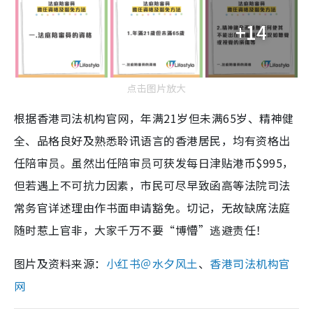
+14
点击图片放大
根据香港司法机构官网，年满21岁但未满65岁、精神健
全、品格良好及熟悉聆讯语言的香港居民，均有资格出
任陪审员。虽然出任陪审员可获发每日津贴港币$995，
但若遇上不可抗力因素，市民可尽早致函高等法院司法
常务官详述理由作书面申请豁免。切记，无故缺席法庭
随时惹上官非，大家千万不要“博懵”逃避责任！
图片及资料来源：
小红书＠水夕风土
、
香港司法机构官
网