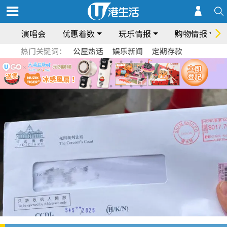
演唱会
优惠着数
玩乐情报
购物情报
热门关键词：
公屋热话
娱乐新闻
定期存款