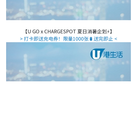
【U GO x CHARGESPOT 夏日消暑企划⚡】
> 打卡即送充电券！限量1000张🔋送完即止 <