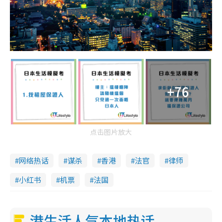
+76
点击图片放大
网络热话
谋杀
香港
法官
律师
小红书
机票
法国
港生活人气本地热话