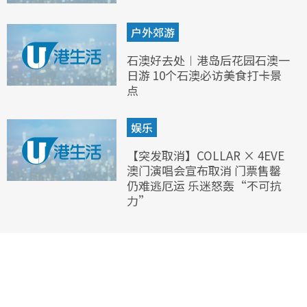
户外郊游
石澳好去处︱港岛后花园石澳一
日游 10个石澳必访美食打卡景
点
娱乐
【突发取消】COLLAR × 4EVE
澳门演唱会宣布取消 门票售罄
仍难逃厄运 乐迷怒轰“不可抗
力”