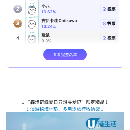
↓“森境奇缘夏日异想寻龙记”限定精品↓
↓漫游秘境地垫、多用途旅行收纳袋↓