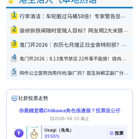
1
行李清洁｜车轮脏过马桶58倍！专家警告忌用酒精擦 教1招免脏手除菌
2
装修拆铁闸随时变贼人目标？网友揭2大关键用途：装新款等于白装？附新旧铁闸分别
3
鬼门开2026｜农历七月撞正日全食特别邪？专家警告切忌做一事！揭4大禁忌+2招保平安
4
鬼门开2026｜8.13鬼节禁忌 22件事不能做！烧肉、刺身要少食？半夜勿吹口哨/打给个电话
5
网传公立医院改用内地/副厂药？医生拆解正副厂分别，揭4类人换药随时出事