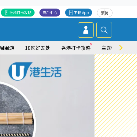
社群打卡攻略
商戶中心
下載 App
繁
简
周围游
18区好去处
香港打卡攻略
主题特集