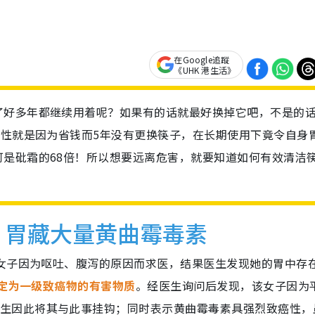
在Google追蹤
《UHK 港生活》
了好多年都继续用着呢？如果有的话就最好换掉它吧，不是的
女性就是因为省钱而5年没有更换筷子，在长期使用下竟令自身
是砒霜的68倍！所以想要远离危害，就要知道如何有效清洁
 胃藏大量黄曲霉毒素
岁女子因为呕吐、腹泻的原因而求医，结果医生发现她的胃中存
定为
一级致癌物的有害物质
。经医生询问后发现，该女子因为
生因此将其与此事挂钩；同时表示黄曲霉毒素具强烈致癌性，