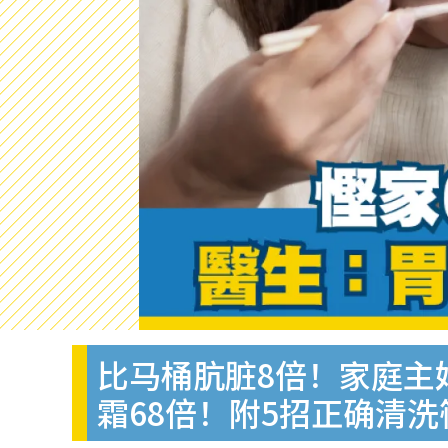
比马桶肮脏8倍！家庭主
霜68倍！附5招正确清