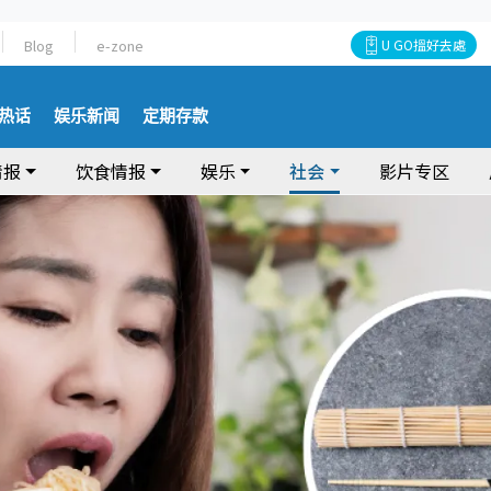
Blog
e-zone
U GO搵好去處
热话
娱乐新闻
定期存款
情报
饮食情报
娱乐
社会
影片专区