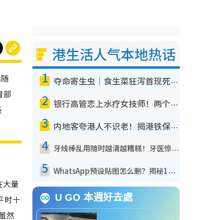
港生活人气本地热话
1
话随
夺命寄生虫｜食生菜狂泻首现死者！疫潮恶化录1.8万宗病例 揭洗菜3大谬误
胃部
2
银行高管恋上水疗女技师！两个月借128万惊觉“沉船”沉落火海 揭背后疑似邪教操控卖淫
筷
3
内地客夸港人不识老！揭港铁保鲜级冷气 港人求放过：别投诉
4
牙线棒乱用随时越清越糟糕！牙医惊揭盲目过户细菌恐致蛀牙：这种才是日常真保养
5
WhatsApp预设贴图怎么删？揭秘1招“反向操作”还原简洁界面 附3步实测教程
在大量
U GO 本週好去處
平时十
虽然