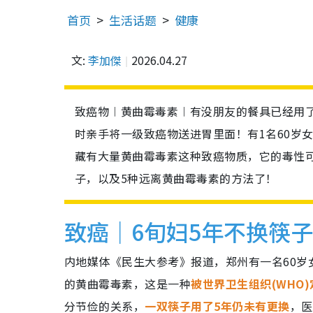
首页
生活话题
健康
文:
李加傑
2026.04.27
致癌物︱黄曲霉毒素︱有没朋友的餐具已经用
时亲手将一级致癌物送进胃里面！有1名60岁
藏有大量黄曲霉毒素这种致癌物质，它的毒性可
子，以及5种远离黄曲霉毒素的方法了！
致癌｜6旬妇5年不换筷子
内地媒体《民生大参考》报道，郑州有一名60
的黄曲霉毒素，这是一种
被世界卫生组织(WHO)
分节俭的关系，
一双筷子用了5年仍未有更换
，医