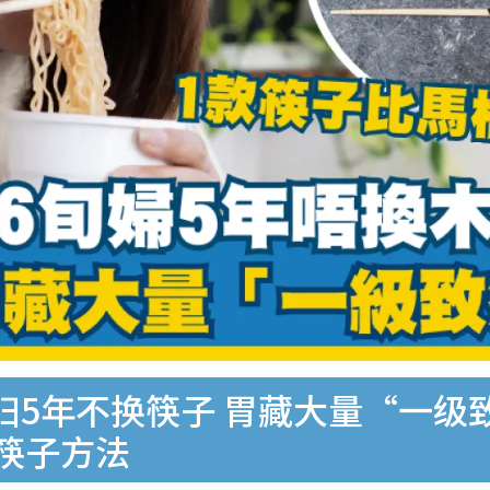
妇5年不换筷子 胃藏大量“一级
洗筷子方法