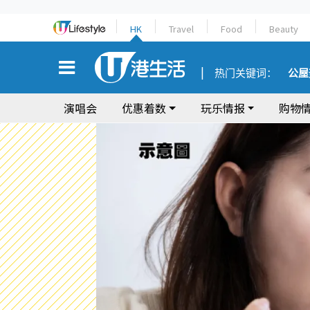
HK
Travel
Food
Beauty
热门关键词：
公屋
演唱会
优惠着数
玩乐情报
购物