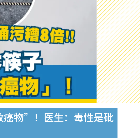
致癌物”！医生：毒性是砒