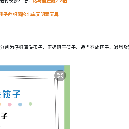
通竹筷多37倍，
比马桶盖脏7-8倍
筷子的细菌检出率无明显无异
，分别为仔细清洗筷子、正确晾干筷子、适当存放筷子、通风及