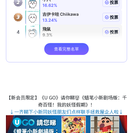
【新会员限定】《U GO》请你睇👹《蜡笔小新剧场版：千
奇百怪！我的妖怪假期》！
↓一齐睇下小新同妖怪朋友们点样联手拯救屋企人啦↓