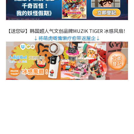
【送您🐯】韩国超人气文创品牌MUZIK TIGER 冰感风扇！
↓将萌虎嘅慵懒疗愈带返屋企↓