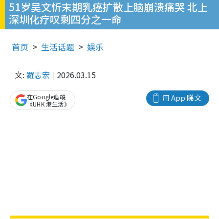
51岁吴文忻末期乳癌扩散上脑崩溃痛哭 北上
深圳化疗叹剩四分之一命
首页
生活话题
娱乐
文:
羅志宏
2026.03.15
在Google追蹤
用 App 睇文
《UHK 港生活》