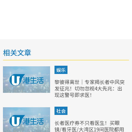
相关文章
娱乐
黎彼得离世｜专家揭长者中风突
发征兆！切勿忽视4大先兆：出
现这警号即求医！
社会
长者医疗券不只看医生！买眼
镜/看牙医/大湾区19间医院都用