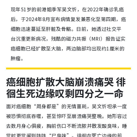
现年51岁的前港姐季军吴文忻，在2022年确诊乳癌
后，于2024年8月宣布病情复发兼恶化至第四期，癌
细胞迅速蔓延至肝脏及骨骼。日前，她透过社交平
台沉重更新病况，残酷的磁力共振（MRI）报告证实
癌细胞已经扩散至大脑，两边脑部均出现约1厘米的
肿瘤。
癌细胞扩散大脑崩溃痛哭 徘
徊生死边缘叹剩四分之一命
面对癌细胞“周身都是”的无情噩耗，吴文忻坦承一度
被恐惧彻底吞噬，甚至惊吓至崩溃痛哭整晚。她形容过
去数月身心俱疲，胸前伤口不断流脓并散发酸臭味，睡
觉时更觉闻到阵阵“尸臭味”。徘徊在死亡边缘的煎