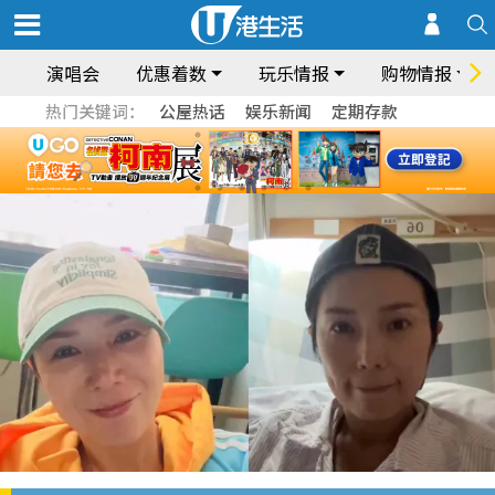
演唱会
优惠着数
玩乐情报
购物情报
热门关键词：
公屋热话
娱乐新闻
定期存款