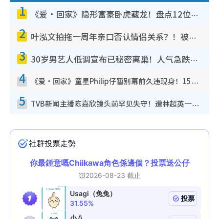
1
《爱·回家》隐形富豪卧虎藏龙！盘点12位财气逼人的有钱艺人：这位美女3亿身家不愁做
2
叶泓文拍拖一周年亲口否认情侣关系？！被质疑感情造假竟称GM“普通同事”
3
30岁男艺人低调宣布已秘密离巢！人气急跌变失踪人口：“这几年过得并不容易”
4
《爱·回家》童星Philip仔暂别幕前久违现身！15岁近况暴风成长长高变帅气少年
5
TVB新闻主播陈嘉欣镜头前罕见失守！遭林超英一句话突袭吓坏当场大笑