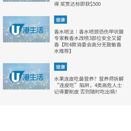
得 奖赏达标即获$500
健康
香水喷法︱香水喷颈恐伤甲状腺
专家教香水改喷3部位安全又留
香【附4款消委会高分无致敏香
水推荐】
健康
水果连皮吃最营养？营养师拆解
“连皮吃”陷阱，4类高危人士
记得要削皮 否则随时吃出祸！