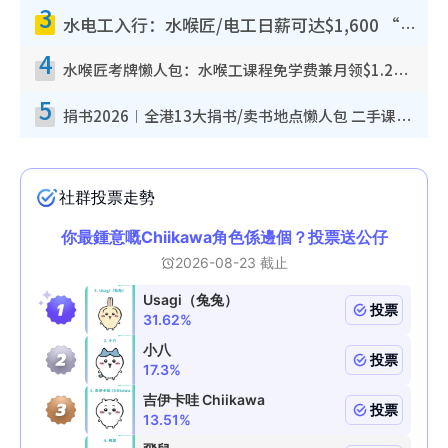
3
水电工入行：水喉匠/电工日薪可达$1,600 “铁饭碗”职业难被AI取代！附薪酬参考+入行考牌路径
4
水喉匠考牌懒人包：水喉工课程免学费兼月领$1.2万津贴 即看水喉匠考牌4阶段+入行课程建议
5
捐书2026︱全港13大捐书/卖书地点懒人包 二手课本最高$150＋旧书换免费咖啡/戏票