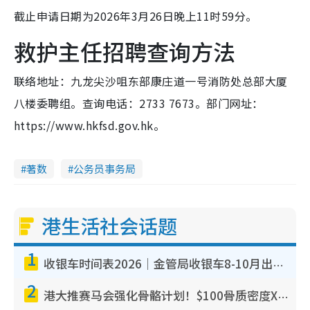
截止申请日期为2026年3月26日晚上11时59分。
救护主任招聘查询方法
联络地址：九龙尖沙咀东部康庄道一号消防处总部大厦
八楼委聘组。查询电话：2733 7673。部门网址：
https://www.hkfsd.gov.hk。
著数
公务员事务局
港生活社会话题
1
收银车时间表2026｜金管局收银车8-10月出没地点+时间！无需手续费！硬币免费转现钞或增值至八达通
2
港大推赛马会强化骨骼计划！$100骨质密度X光检查 完成免费运动训练送超市礼券！附参加资格