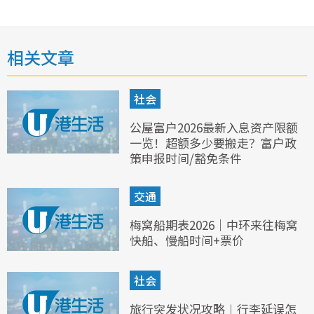
相关文章
社会
公屋富户2026最新入息资产限额
一览！超额多少要搬走？富户政
策申报时间/豁免条件
交通
梅窝船期表2026｜中环来往梅窝
快船、慢船时间+票价
社会
旅行突发状况攻略︱行李延误怎