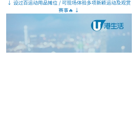
↓ 设过百运动用品摊位 / 可现场体验多项新颖运动及观赏
赛事🔥 ↓