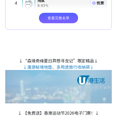
↓“森境奇缘夏日异想寻龙记”限定精品↓
↓漫游秘境地垫、多用途旅行收纳袋↓
↓ 【免费送】香港运动节2026电子门票！↓