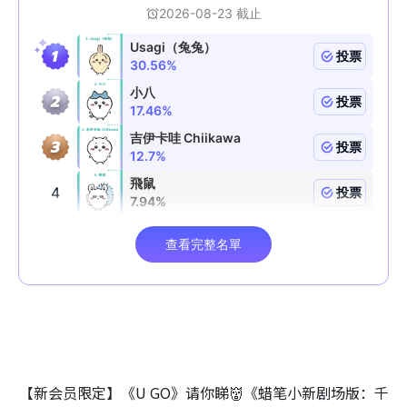
【新会员限定】《U GO》请你睇👹《蜡笔小新剧场版：千