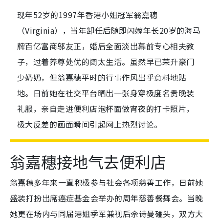
现年52岁的1997年香港小姐冠军翁嘉穗
（Virginia），当年卸任后随即闪嫁年长20岁的海马
牌百亿富商邬友正，婚后全面淡出幕前专心相夫教
子，过着养尊处优的阔太生活。虽然早已荣升豪门
少奶奶，但翁嘉穗平时的行事作风出乎意料地贴
地。日前她在社交平台晒出一张身穿极度名贵晚装
礼服，亲自走进便利店泡杯面做宵夜的打卡照片，
极大反差的画面瞬间引起网上热烈讨论。
翁嘉穗接地气去便利店
翁嘉穗多年来一直积极参与社会各项慈善工作，日前她
盛装打扮出席癌症基金会举办的周年慈善餐舞会。当晚
她更在场内与同届港姐季军兼视后佘诗曼碰头，双方大