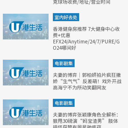
克球场收费/地址/营业时间
室内好去处
香港健身房推荐 7大健身中心收
费+优惠
EFX24/Anytime/24/7/PURE/G
O24哪间好
电影剧集
夫妻的博弈｜郭柏妍拍片疯狂撒
娇“生气气”反差萌！戏外开战
高海宁不为所动笑翻网友
电影剧集
夫妻的博弈张颖康角色全解析：
狠甩30磅演“妈宝渣男” 肢体
搞怪获赞有周星驰底蕴