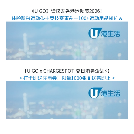
《U GO》请您去香港运动节2026！
体验新兴运动💦＋竞技赛事💪＋100+运动用品摊位🔥
【U GO x CHARGESPOT 夏日消暑企划⚡】
> 打卡即送充电券！限量1000张🔋送完即止 <