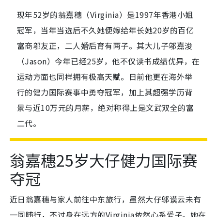
现年52岁的翁嘉穗（Virginia）是1997年香港小姐
冠军，当年当选后不久她便嫁给年长她20岁的百亿
富商邬友正，二人婚后育有两子。其大儿子邬嘉浚
（Jason）今年已经25岁，他不仅读书成绩优异，在
运动方面也同样拥有极高天赋。日前他更在海外举
行的健力国际赛事中勇夺冠军，加上其超强学历背
景与近10万元的月薪，绝对称得上是文武双全的富
二代。
翁嘉穗25岁大仔健力国际赛
夺冠
近日翁嘉穗与家人前往中东旅行，虽然大仔邬谟云未有
一同随行，不过身在远方的Virginia依然心系爱子。她在