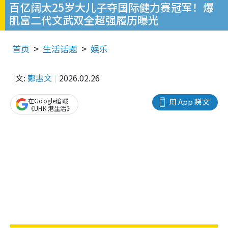
百亿阔太25岁大儿子夺国际健力赛冠军！爆
肌富二代文武双全超强履历曝光
首页
生活话题
娱乐
文:
鄭惠文
2026.02.26
在Google追蹤
用 App 睇文
《UHK 港生活》