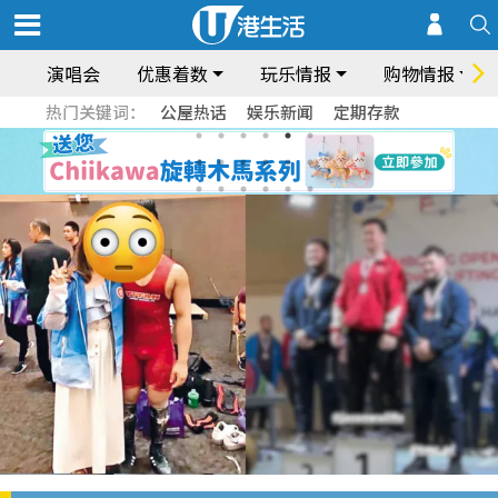
演唱会
优惠着数
玩乐情报
购物情报
热门关键词：
公屋热话
娱乐新闻
定期存款