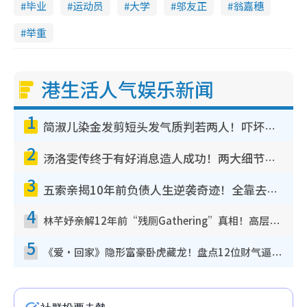
毕业
运动员
大学
邬友正
翁嘉穗
举重
港生活人气娱乐新闻
1
简淑儿染金发剪短头发气质判若两人！吓坏老公麦大力都认不出：“你做什么？”
2
汤洛雯传终于有好消息造人成功！两大细节曝孕味极浓引猜测：大肚婆先会咁！
3
五索亲揭10年前负债人生逆袭奇迹！全靠去一地方转运后即遇上马先生
4
林芊妤亲解12年前“残厕Gathering”真相！高层解约一句话重创尊严，至今拒返TVB
5
《爱·回家》隐形富豪卧虎藏龙！盘点12位财气逼人的有钱艺人：这位美女3亿身家不愁做