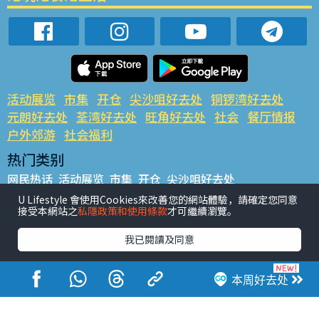
活动展览
市集
开仓
尖沙咀好去处
铜锣湾好去处
元朗好去处
荃湾好去处
旺角好去处
社会
餐厅情报
户外郊游
社会福利
热门类别
网民热话
活动展览
市集
开仓
尖沙咀好去处
铜锣湾好去处
元朗好去处
荃湾好去处
旺角好去处
社会
U Lifestyle 會使用Cookies來改善您的網站體驗，請確定您同意
接受本網站之
私隱政策和使用條款
才可繼續瀏覽。
餐厅情报
户外郊游
热门标签
我已閱讀及同意
#UGO揾好去处
#人气活动推介
#美食社群热话
#亲子玩乐好去处
#ULifestyle应用程式
#限时抢
本周好去处
#UJetso礼物放送
#ULifestyle商户中心
#著数
#网络热话