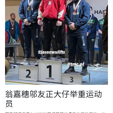
翁嘉穗邬友正大仔举重运动
员