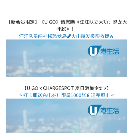
【新会员限定】《U GO》请您睇《汪汪队立大功：恐龙大
电影》！
汪汪队勇闯神秘恐龙岛🦖火山爆发极限救援🔥
【U GO x CHARGESPOT 夏日消暑企划⚡】
> 打卡即送充电券！限量1000张🔋送完即止 <