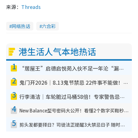
来源：
Threads
网络热话
六合彩
港生活人气本地热话
1
“居屋王”启德启悦苑入伙不足一年沦“漏水之王”！插座喷火花致大停电 多户业主全屋家电报废
2
鬼门开2026｜8.13鬼节禁忌 22件事不能做！烧肉、刺身要少食？半夜勿吹口哨/打给个电话
3
行李清洁｜车轮脏过马桶58倍！专家警告忌用酒精擦 教1招免脏手除菌
4
New Balance型号密码大公开！看懂2个数字买鞋秒知功能免中伏 附5大热门鞋款
5
剪头发都要择日？司徒法正提醒3大禁忌日子 随时剪走财运！这日剪发恐“剪寿命”？