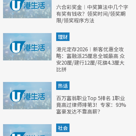
六合彩奖金︱中奖算法中几个字
有奖有钱收？领奖时间/领奖期
限/领奖程序方法
理财
港元定存2026︱新客优惠全攻
略：富融派25厘息全城最高 众
安20厘/建行12厘/花旗4.3厘大
比拼
热话
百万富翁职业Top 5排名 1职业
竟高过律师排第3！专家：93%
富豪发达不靠高薪？
社会