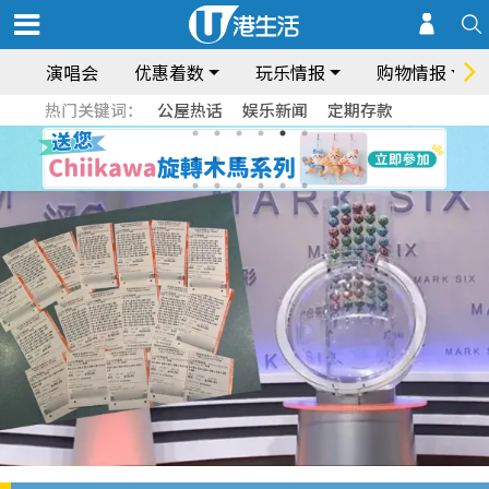
演唱会
优惠着数
玩乐情报
购物情报
热门关键词：
公屋热话
娱乐新闻
定期存款