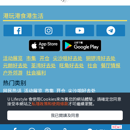
港玩港食港生活
活动展览
市集
开仓
尖沙咀好去处
铜锣湾好去处
元朗好去处
荃湾好去处
旺角好去处
社会
餐厅情报
户外郊游
社会福利
热门类别
网民热话
活动展览
市集
开仓
尖沙咀好去处
铜锣湾好去处
元朗好去处
荃湾好去处
旺角好去处
社会
U Lifestyle 會使用Cookies來改善您的網站體驗，請確定您同意
接受本網站之
私隱政策和使用條款
才可繼續瀏覽。
餐厅情报
户外郊游
热门标签
我已閱讀及同意
#UGO揾好去处
#人气活动推介
#美食社群热话
#亲子玩乐好去处
#ULifestyle应用程式
#限时抢