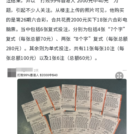
注结果，并以“打败99%香港人 2000元中40元”为
题，引起不少人关注。从楼主上传的照片可见，他购买
的是第26期六合彩，合共花费2000元买下18张六合彩电
脑票。当中包括6张复式投注，分别为包括4张“7个字”
复式（每张总额70元）、两张“8个字”复式（每张总额
280元）。其余则为单式投注，共有11张每张10注（每
张总额100元）以及1张6注（总额60元）。