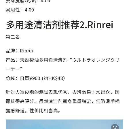
去除皮脂/污垢：4.00
易用性：4.00
多用途清洁剂推荐2.Rinrei
第二名
品牌：Rinrei
产品：天然橙油多用途清洁剂“ウルトラオレンジクリ
ーナー”
价钱：日圆¥963 (约HK$48）
针对人造皮脂的测试表现优秀，去污效果非常出众，因
而获得高评分。虽然清洁剂瓶身重量稍沉，但防滑手柄
握感舒适，性价比相当高。