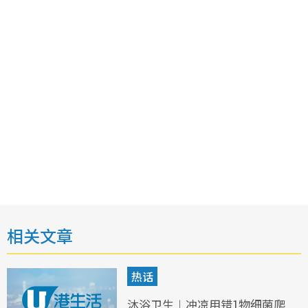
相关文章
热话
沐浴卫生︱冲凉用错1物细菌爬