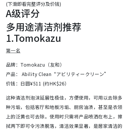
(下滑即看完整评分及价钱)
A级评分
多用途清洁剂推荐
1.Tomokazu
第一名
品牌：Tomokazu（友和）
产品： Ability Clean“アビリティークリーン”
价钱：日圆¥511 (约HK$26）
这种清洁剂泡沫延展性极佳，方便使用，可用以去除多
种污垢，包括客厅和地板污垢、厨房油渍，甚至是衣领
上的泛黄也可去除。使用时只需将产品喷洒在布上，擦
拭两下即可令污渍脱落，清洁效果显著，是居家清洁的