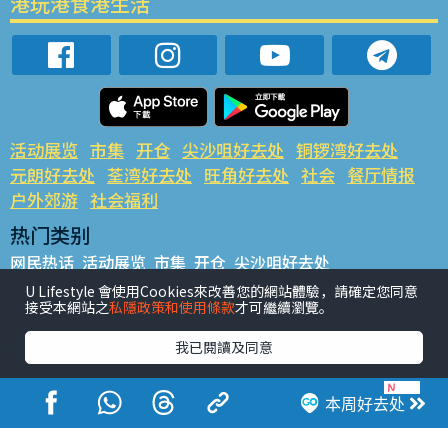
港玩港食港生活
活动展览
市集
开仓
尖沙咀好去处
铜锣湾好去处
元朗好去处
荃湾好去处
旺角好去处
社会
餐厅情报
户外郊游
社会福利
热门类别
网民热话
活动展览
市集
开仓
尖沙咀好去处
铜锣湾好去处
元朗好去处
荃湾好去处
旺角好去处
社会
U Lifestyle 會使用Cookies來改善您的網站體驗，請確定您同意
接受本網站之
私隱政策和使用條款
才可繼續瀏覽。
餐厅情报
户外郊游
热门标签
我已閱讀及同意
#UGO揾好去处
#人气活动推介
#美食社群热话
#亲子玩乐好去处
#ULifestyle应用程式
#限时抢
本周好去处
#UJetso礼物放送
#ULifestyle商户中心
#著数
#网络热话