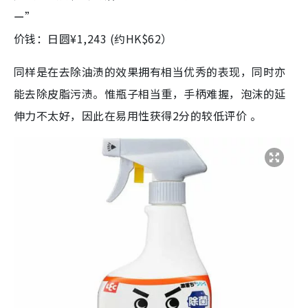
ー”
价钱：日圆¥1,243 (约HK$62）
同样是在去除油渍的效果拥有相当优秀的表现，同时亦
能去除皮脂污渍。惟瓶子相当重，手柄难握，泡沫的延
伸力不太好，因此在易用性获得2分的较低评价 。