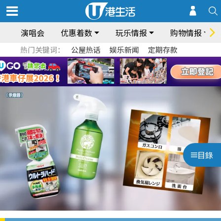
演唱会
优惠着数
玩乐情报
购物情报
热门关键词：
公屋热话
娱乐新闻
定期存款
目錄