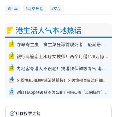
日本
网络热话
家品
港生活人气本地热话
1
夺命寄生虫｜食生菜狂泻首现死者！疫潮恶化录1.8万宗病例 揭洗菜3大谬误
2
银行高管恋上水疗女技师！两个月借128万惊觉“沉船”沉落火海 揭背后疑似邪教操控卖淫
3
内地客夸港人不识老！揭港铁保鲜级冷气 港人求放过：别投诉
4
牙线棒乱用随时越清越糟糕！牙医惊揭盲目过户细菌恐致蛀牙：这种才是日常真保养
5
WhatsApp预设贴图怎么删？揭秘1招“反向操作”还原简洁界面 附3步实测教程