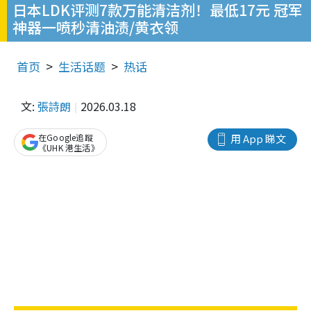
日本LDK评测7款万能清洁剂！最低17元 冠军
神器一喷秒清油渍/黄衣领
首页
生活话题
热话
文:
張詩朗
2026.03.18
在Google追蹤
用 App 睇文
《UHK 港生活》