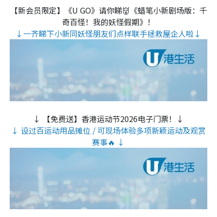
【新会员限定】《U GO》请你睇👹《蜡笔小新剧场版：千
奇百怪！我的妖怪假期》！
↓一齐睇下小新同妖怪朋友们点样联手拯救屋企人啦↓
↓ 【免费送】香港运动节2026电子门票！↓
↓ 设过百运动用品摊位 / 可现场体验多项新颖运动及观赏
赛事🔥 ↓