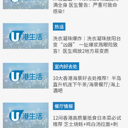
满全身 医生警告：严重可致命
感染！
热话
洗衣凝珠爆炸︱洗衣凝珠放阳台
变“凶器” 一扯爆浆溅眼险致
盲！医生揭放2地方易变质
室内好去处
10大香港海景好去处推荐！半岛
直升机连下午茶/海景餐厅/海上
酒吧
餐厅情报
12间香港高质量抵食日本菜必试
推荐 芝士烧蚝+鸡白汤拉面+刺