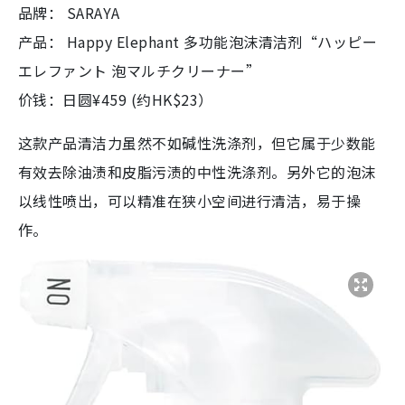
品牌： SARAYA
产品： Happy Elephant 多功能泡沫清洁剂“ハッピー
エレファント 泡マルチクリーナー”
价钱：日圆¥459 (约HK$23）
这款产品清洁力虽然不如碱性洗涤剂，但它属于少数能
有效去除油渍和皮脂污渍的中性洗涤剂。另外它的泡沫
以线性喷出，可以精准在狭小空间进行清洁，易于操
作。