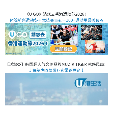
《U GO》请您去香港运动节2026！
体验新兴运动💦＋竞技赛事💪＋100+运动用品摊位🔥
【送您🐯】韩国超人气文创品牌MUZIK TIGER 冰感风扇！
↓将萌虎嘅慵懒疗愈带返屋企↓