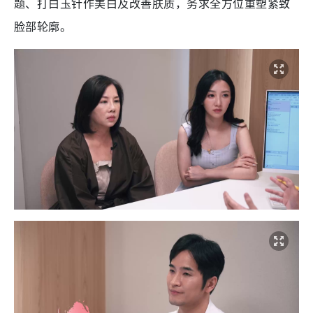
题、打白玉针作美白及改善肤质，务求全方位重塑紧致
脸部轮廓。