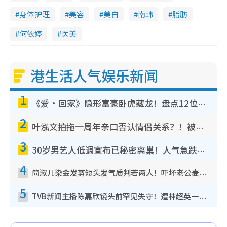
身体护理
美容
美白
南韩
脂肪
何依婷
医美
港生活人气娱乐新闻
1
《爱·回家》隐形富豪卧虎藏龙！盘点12位财气逼人的有钱艺人：这位美女3亿身家不愁做
2
叶泓文拍拖一周年亲口否认情侣关系？！被质疑感情造假竟称GM“普通同事”
3
30岁男艺人低调宣布已秘密离巢！人气急跌变失踪人口：“这几年过得并不容易”
4
简淑儿染金发剪短头发气质判若两人！吓坏老公麦大力都认不出：“你做什么？”
5
TVB新闻主播陈嘉欣镜头前罕见失守！遭林超英一句话突袭吓坏当场大笑