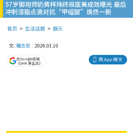
57岁御用师奶黄梓玮终极医美成效曝光 最后
冲刺溶脂点滴对抗“甲组腿”焕然一新
首页
生活话题
娱乐
文:
羅志宏
2026.03.10
在Google追蹤
用 App 睇文
《UHK 港生活》