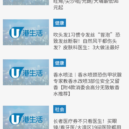
旺角/尖沙咀/元朗/大埔最低98
元起
健康
吹头发1习惯令发丝“冒泡”恐
致发丝断裂！自然风干都伤头
发？皮肤科医生：3大做法最好
健康
香水喷法︱香水喷颈恐伤甲状腺
专家教香水改喷3部位安全又留
香【附4款消委会高分无致敏香
水推荐】
社会
长者医疗券不只看医生！买眼
镜/看牙医/大湾区19间医院都用