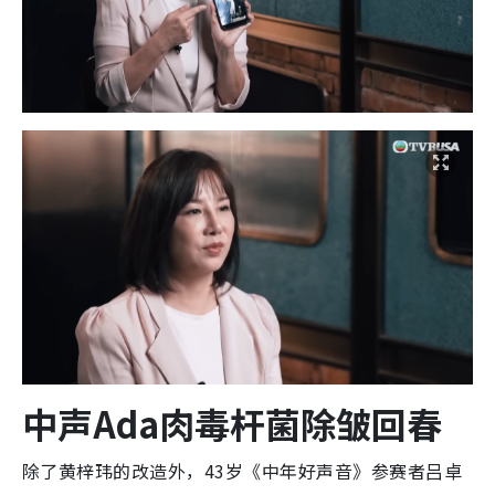
中声Ada肉毒杆菌除皱回春
除了黄梓玮的改造外，43岁《中年好声音》参赛者吕卓