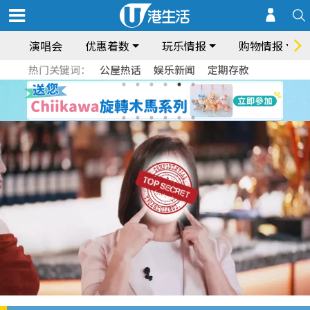
演唱会
优惠着数
玩乐情报
购物情报
热门关键词：
公屋热话
娱乐新闻
定期存款