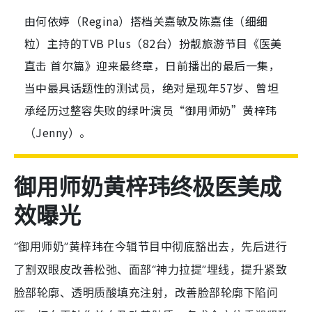
由何依婷（Regina）搭档关嘉敏及陈嘉佳（细细
粒）主持的TVB Plus（82台）扮靓旅游节目《医美
直击 首尔篇》迎来最终章，日前播出的最后一集，
当中最具话题性的测试员，绝对是现年57岁、曾坦
承经历过整容失败的绿叶演员“御用师奶”黄梓玮
（Jenny）。
御用师奶黄梓玮终极医美成
效曝光
“御用师奶”黄梓玮在今辑节目中彻底豁出去，先后进行
了割双眼皮改善松弛、面部“神力拉提”埋线，提升紧致
脸部轮廓、透明质酸填充注射，改善脸部轮廓下陷问