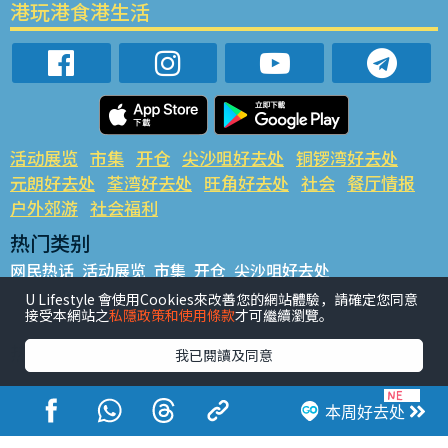
港玩港食港生活
活动展览
市集
开仓
尖沙咀好去处
铜锣湾好去处
元朗好去处
荃湾好去处
旺角好去处
社会
餐厅情报
户外郊游
社会福利
热门类别
网民热话
活动展览
市集
开仓
尖沙咀好去处
铜锣湾好去处
元朗好去处
荃湾好去处
旺角好去处
社会
U Lifestyle 會使用Cookies來改善您的網站體驗，請確定您同意
接受本網站之
私隱政策和使用條款
才可繼續瀏覽。
餐厅情报
户外郊游
热门标签
我已閱讀及同意
#UGO揾好去处
#人气活动推介
#美食社群热话
#亲子玩乐好去处
#ULifestyle应用程式
#限时抢
本周好去处
#UJetso礼物放送
#ULifestyle商户中心
#著数
#网络热话