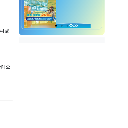
众村或
适时公