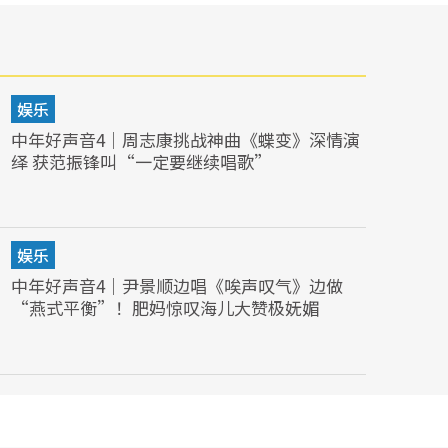
娱乐
中年好声音4｜周志康挑战神曲《蝶变》深情演
绎 获范振锋叫“一定要继续唱歌”
娱乐
中年好声音4｜尹景顺边唱《唉声叹气》边做
“燕式平衡”！肥妈惊叹海儿大赞极妩媚