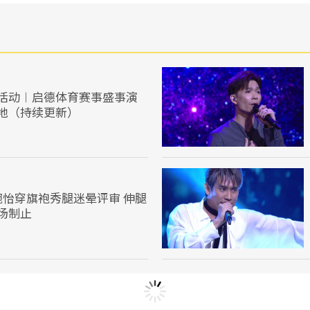
活动︱启德体育赛事盛事演
地（持续更新）
婉怡穿旗袍秀腿迷晕评审 伸腿
场制止