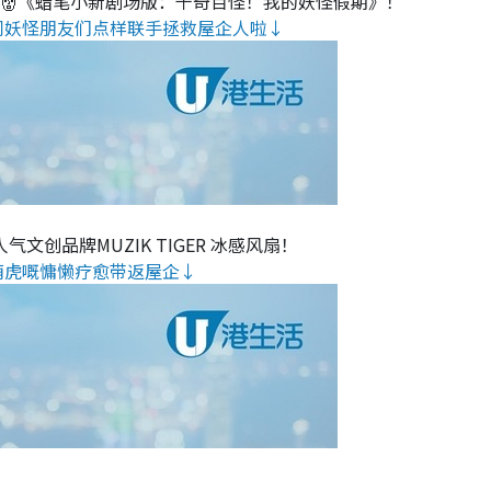
睇👹《蜡笔小新剧场版：千奇百怪！我的妖怪假期》！
同妖怪朋友们点样联手拯救屋企人啦↓
气文创品牌MUZIK TIGER 冰感风扇！
萌虎嘅慵懒疗愈带返屋企↓