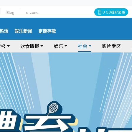
Blog
e-zone
U GO搵好去處
热话
娱乐新闻
定期存款
情报
饮食情报
娱乐
社会
影片专区