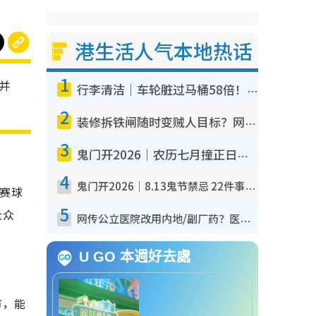
港生活人气本地热话
1
并
行李清洁｜车轮脏过马桶58倍！专家警告忌用酒精擦 教1招免脏手除菌
2
装修拆铁闸随时变贼人目标？网友揭2大关键用途：装新款等于白装？附新旧铁闸分别
3
鬼门开2026｜农历七月撞正日全食特别邪？专家警告切忌做一事！揭4大禁忌+2招保平安
4
鬼门开2026｜8.13鬼节禁忌 22件事不能做！烧肉、刺身要少食？半夜勿吹口哨/打给个电话
参赛球
5
众众
网传公立医院改用内地/副厂药？医生拆解正副厂分别，揭4类人换药随时出事
U GO 本週好去處
市，能