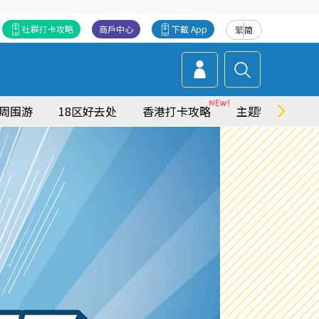
社群打卡攻略
商戶中心
下載 App
繁
简
周围游
18区好去处
香港打卡攻略
主题特集