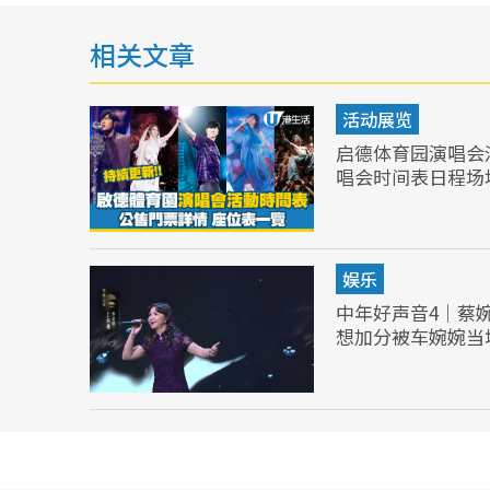
相关文章
活动展览
启德体育园演唱会
唱会时间表日程场
娱乐
中年好声音4｜蔡
想加分被车婉婉当