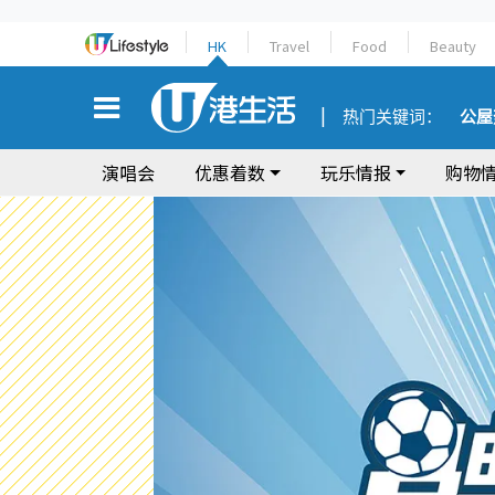
HK
Travel
Food
Beauty
热门关键词：
公屋
演唱会
优惠着数
玩乐情报
购物