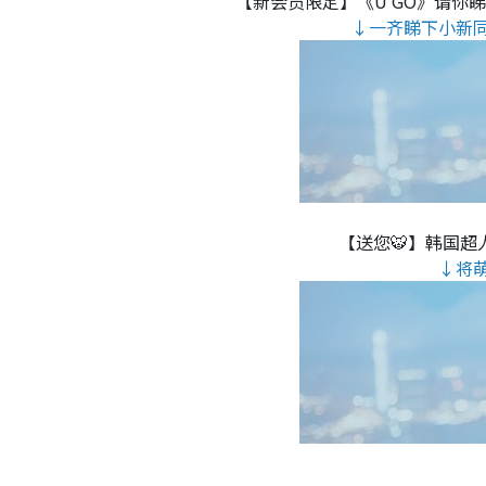
【新会员限定】《U GO》请你
↓一齐睇下小新
【送您🐯】韩国超人
↓将