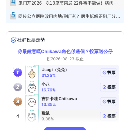
4
鬼门开2026｜8.13鬼节禁忌 22件事不能做！烧肉、刺身要少食？半夜勿吹口哨/打给个电话
5
网传公立医院改用内地/副厂药？医生拆解正副厂分别，揭4类人换药随时出事