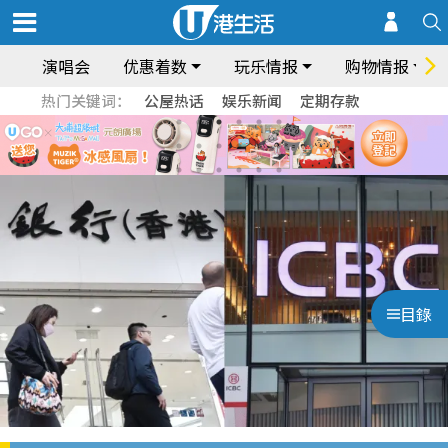
演唱会
优惠着数
玩乐情报
购物情报
热门关键词：
公屋热话
娱乐新闻
定期存款
目錄