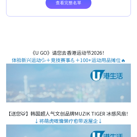
《U GO》请您去香港运动节2026！
体验新兴运动💦＋竞技赛事💪＋100+运动用品摊位🔥
【送您🐯】韩国超人气文创品牌MUZIK TIGER 冰感风扇！
↓将萌虎嘅慵懒疗愈带返屋企↓