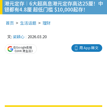
港元定存︱6大超高息港元定存高达25厘！中
银都有4.8厘 超低门槛 $10,000起存！
首页
生活话题
理财
文:
梁穎心
2026.03.20
在Google追蹤
用 App 睇文
《UHK 港生活》