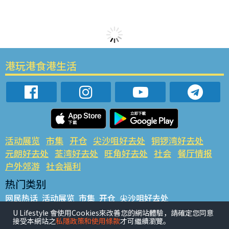
港玩港食港生活
活动展览
市集
开仓
尖沙咀好去处
铜锣湾好去处
元朗好去处
荃湾好去处
旺角好去处
社会
餐厅情报
户外郊游
社会福利
热门类别
网民热话
活动展览
市集
开仓
尖沙咀好去处
铜锣湾好去处
元朗好去处
荃湾好去处
旺角好去处
社会
U Lifestyle 會使用Cookies來改善您的網站體驗，請確定您同意
接受本網站之
私隱政策和使用條款
才可繼續瀏覽。
餐厅情报
户外郊游