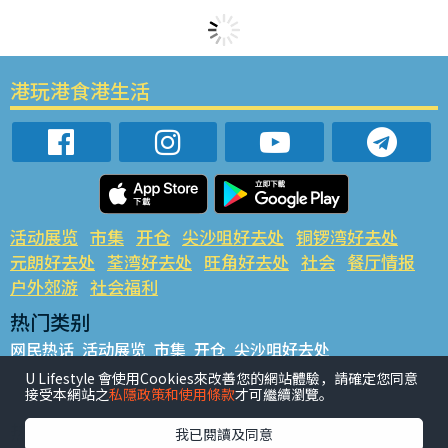
港玩港食港生活
活动展览
市集
开仓
尖沙咀好去处
铜锣湾好去处
元朗好去处
荃湾好去处
旺角好去处
社会
餐厅情报
户外郊游
社会福利
热门类别
网民热话
活动展览
市集
开仓
尖沙咀好去处
铜锣湾好去处
元朗好去处
荃湾好去处
旺角好去处
社会
U Lifestyle 會使用Cookies來改善您的網站體驗，請確定您同意
接受本網站之
私隱政策和使用條款
才可繼續瀏覽。
餐厅情报
户外郊游
热门标签
我已閱讀及同意