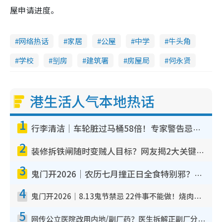
屋申请进度。
网络热话
家居
公屋
中学
牛头角
学校
㓥房
建筑署
房屋局
何永贤
港生活人气本地热话
1
行李清洁｜车轮脏过马桶58倍！专家警告忌用酒精擦 教1招免脏手除菌
2
装修拆铁闸随时变贼人目标？网友揭2大关键用途：装新款等于白装？附新旧铁闸分别
3
鬼门开2026｜农历七月撞正日全食特别邪？专家警告切忌做一事！揭4大禁忌+2招保平安
4
鬼门开2026｜8.13鬼节禁忌 22件事不能做！烧肉、刺身要少食？半夜勿吹口哨/打给个电话
5
网传公立医院改用内地/副厂药？医生拆解正副厂分别，揭4类人换药随时出事