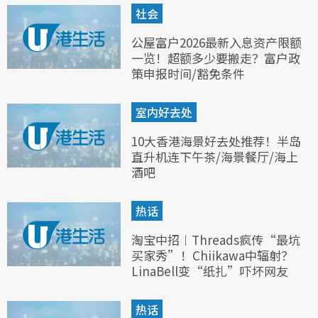
社会
公屋富户2026最新入息资产限额
一览！超额多少要搬走？富户政
策申报时间/豁免条件
室内好去处
10大香港海景好去处推荐！半岛
直升机连下午茶/海景餐厅/海上
酒吧
热话
淘宝中招︱Threads疯传“最坑
买家秀”！Chiikawa中辐射？
LinaBell变“纸扎”吓坏网友
热话