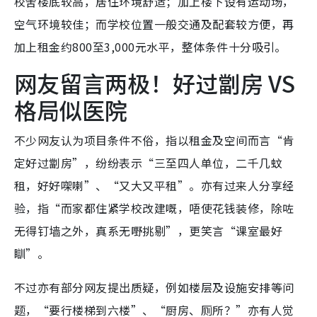
校舍楼底较高，居住环境舒适；加上楼下设有运动场，
空气环境较佳；而学校位置一般交通及配套较方便，再
加上租金约800至3,000元水平，整体条件十分吸引。
网友留言两极！好过劏房 VS
格局似医院
不少网友认为项目条件不俗，指以租金及空间而言“肯
定好过劏房”，纷纷表示“三至四人单位，二千几蚊
租，好好㗎喇”、“又大又平租”。亦有过来人分享经
验，指“而家都住紧学校改建嘅，唔使花钱装修，除咗
无得钉墙之外，真系无嘢挑剔”，更笑言“课室最好
瞓”。
不过亦有部分网友提出质疑，例如楼层及设施安排等问
题，“要行楼梯到六楼”、“厨房、厕所？”亦有人觉