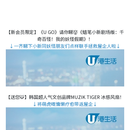
【新会员限定】《U GO》请你睇👹《蜡笔小新剧场版：千
奇百怪！我的妖怪假期》！
↓一齐睇下小新同妖怪朋友们点样联手拯救屋企人啦↓
【送您🐯】韩国超人气文创品牌MUZIK TIGER 冰感风扇！
↓将萌虎嘅慵懒疗愈带返屋企↓