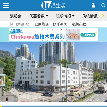
演唱会
优惠着数
玩乐情报
购物情报
热门关键词：
公屋热话
娱乐新闻
定期存款