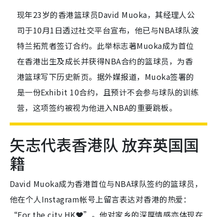
现年23岁的香港篮球员David Muoka，其经理人公
司于10月1日透过社交平台宣布，他已与NBA球队波
特兰拓荒者签订合约。此举标志著Muoka成为首位
在香港出生及成长并获得NBA合约的篮球员，为香
港篮球写下历史新页。据外媒报道，Muoka签署的
是一份Exhibit 10合约，且预计不会参与球队的训练
营，这项签约被视为他进入NBA的重要跳板。
矢志代表香港队 放弃英国国
籍
David Muoka成为香港首位与NBA球队签约的篮球员，
他在个人Instagram帐号上留言表达对香港的热爱：
“For the city HK❤️”。他对家乡的深厚情感亦体现在