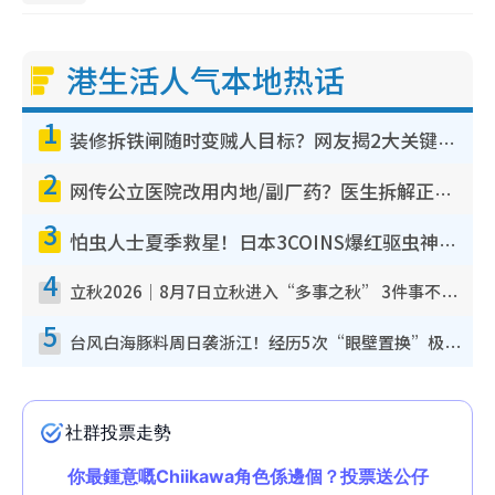
港生活人气本地热话
1
装修拆铁闸随时变贼人目标？网友揭2大关键用途：装新款等于白装？附新旧铁闸分别
2
网传公立医院改用内地/副厂药？医生拆解正副厂分别，揭4类人换药随时出事
3
怕虫人士夏季救星！日本3COINS爆红驱虫神器$45起 1招“全程免触碰”轻松搞定小强
4
立秋2026｜8月7日立秋进入“多事之秋” 3件事不可做！专家教6招开运 清杂物／钱包纳气接好运
5
台风白海豚料周日袭浙江！经历5次“眼壁置换”极罕见 成登陆内地最长途台风