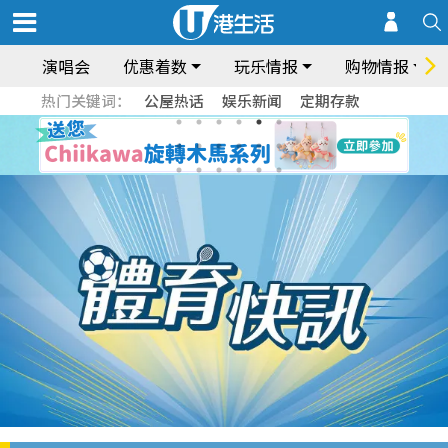
演唱会
优惠着数
玩乐情报
购物情报
热门关键词：
公屋热话
娱乐新闻
定期存款