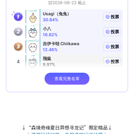
↓“森境奇缘夏日异想寻龙记”限定精品↓