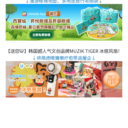
↓漫游秘境地垫、多用途旅行收纳袋↓
【送您🐯】韩国超人气文创品牌MUZIK TIGER 冰感风扇！
↓将萌虎嘅慵懒疗愈带返屋企↓