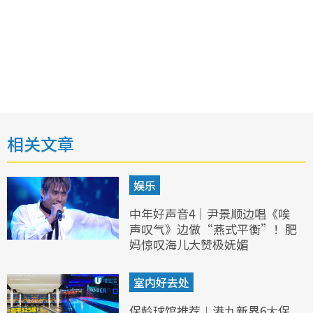
相关文章
娱乐
中年好声音4｜尹景顺边唱《唉
声叹气》边做“燕式平衡”！肥
妈惊叹海儿大赞极妩媚
室内好去处
保龄球馆推荐︱港九新界6大保