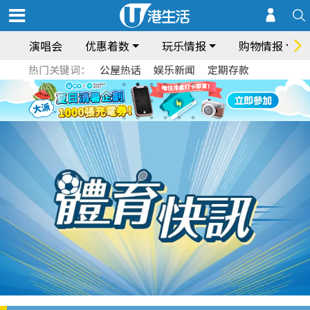
演唱会
优惠着数
玩乐情报
购物情报
热门关键词：
公屋热话
娱乐新闻
定期存款