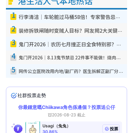
港生活人气本地热话
1
行李清洁｜车轮脏过马桶58倍！专家警告忌用酒精擦 教1招免脏手除菌
2
装修拆铁闸随时变贼人目标？网友揭2大关键用途：装新款等于白装？附新旧铁闸分别
3
鬼门开2026｜农历七月撞正日全食特别邪？专家警告切忌做一事！揭4大禁忌+2招保平安
4
鬼门开2026｜8.13鬼节禁忌 22件事不能做！烧肉、刺身要少食？半夜勿吹口哨/打给个电话
5
网传公立医院改用内地/副厂药？医生拆解正副厂分别，揭4类人换药随时出事