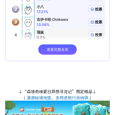
↓“森境奇缘夏日异想寻龙记”限定精品↓
↓漫游秘境地垫、多用途旅行收纳袋↓