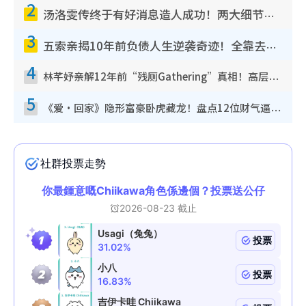
2
汤洛雯传终于有好消息造人成功！两大细节曝孕味极浓引猜测：大肚婆先会咁！
3
五索亲揭10年前负债人生逆袭奇迹！全靠去一地方转运后即遇上马先生
4
林芊妤亲解12年前“残厕Gathering”真相！高层解约一句话重创尊严，至今拒返TVB
5
《爱·回家》隐形富豪卧虎藏龙！盘点12位财气逼人的有钱艺人：这位美女3亿身家不愁做