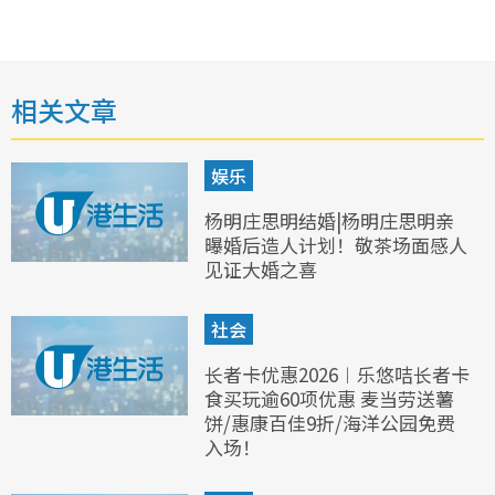
相关文章
娱乐
杨明庄思明结婚|杨明庄思明亲
曝婚后造人计划！敬茶场面感人
见证大婚之喜
社会
长者卡优惠2026︱乐悠咭长者卡
食买玩逾60项优惠 麦当劳送薯
饼/惠康百佳9折/海洋公园免费
入场！