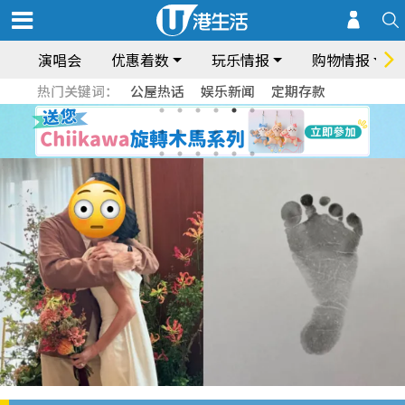
演唱会
优惠着数
玩乐情报
购物情报
热门关键词：
公屋热话
娱乐新闻
定期存款