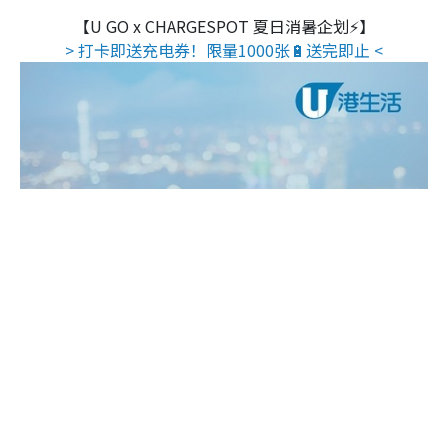
【U GO x CHARGESPOT 夏日消暑企划⚡】
> 打卡即送充电券！限量1000张🔋送完即止 <