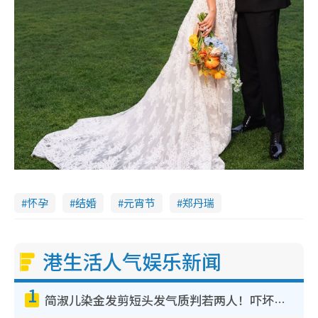
怀孕
结婚
元宵节
郑丹瑞
港生活人气娱乐新闻
1
简淑儿染金发剪短头发气质判若两人！吓坏老公麦大力都认不出：“你做什么？”