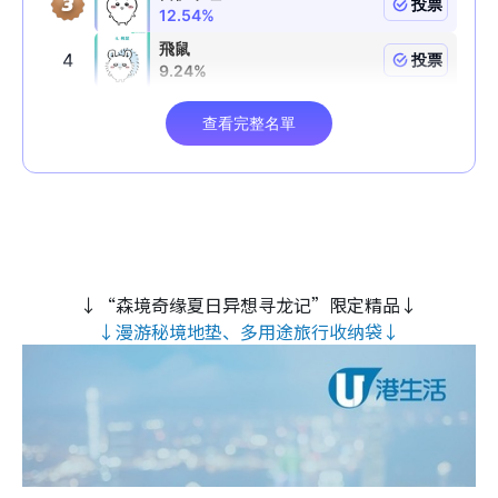
↓“森境奇缘夏日异想寻龙记”限定精品↓
↓漫游秘境地垫、多用途旅行收纳袋↓