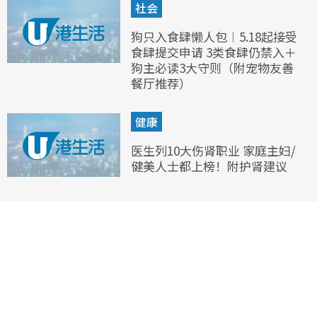
社会
狗只入食肆懒人包︱5.18起接受
食肆提交申请 3类食肆仍禁入＋
狗主必读3大守则（附宠物友善
餐厅推荐）
健康
医生列10大伤肾职业 家庭主妇/
健美人士都上榜！附护肾建议