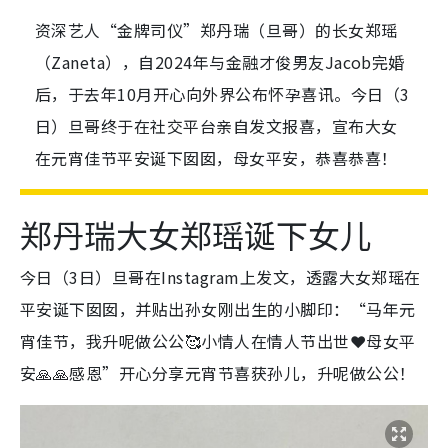
资深艺人“金牌司仪”郑丹瑞（旦哥）的长女郑瑶
（Zaneta），自2024年与金融才俊男友Jacob完婚
后，于去年10月开心向外界公布怀孕喜讯。今日（3
日）旦哥终于在社交平台亲自发文报喜，宣布大女
在元宵佳节平安诞下囡囡，母女平安，恭喜恭喜！
郑丹瑞大女郑瑶诞下女儿
今日（3日）旦哥在Instagram上发文，透露大女郑瑶在
平安诞下囡囡，并贴出孙女刚出生的小脚印：“马年元
宵佳节，我升呢做公公🥰小情人在情人节出世❤️母女平
安🙏🙏感恩”开心分享元宵节喜获孙儿，升呢做公公！