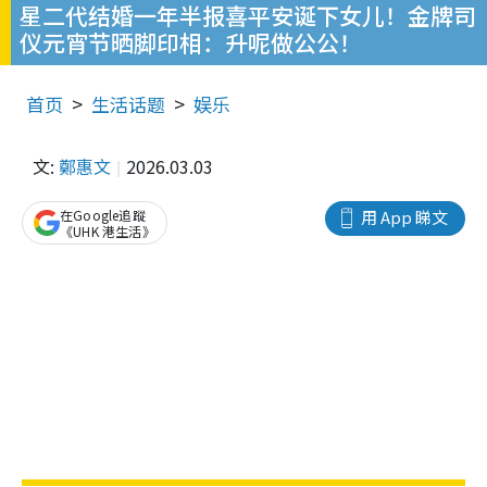
星二代结婚一年半报喜平安诞下女儿！金牌司
仪元宵节晒脚印相：升呢做公公！
首页
生活话题
娱乐
文:
鄭惠文
2026.03.03
在Google追蹤
用 App 睇文
《UHK 港生活》