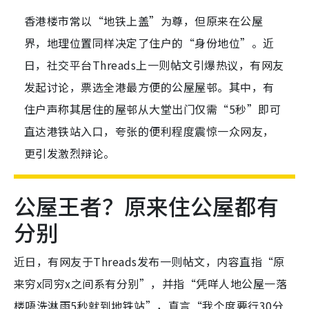
香港楼市常以“地铁上盖”为尊，但原来在公屋
界，地理位置同样决定了住户的“身份地位”。近
日，社交平台Threads上一则帖文引爆热议，有网友
发起讨论，票选全港最方便的公屋屋邨。其中，有
住户声称其居住的屋邨从大堂出门仅需“5秒”即可
直达港铁站入口，夸张的便利程度震惊一众网友，
更引发激烈辩论。
公屋王者？原来住公屋都有
分别
近日，有网友于Threads发布一则帖文，内容直指“原
来穷x同穷x之间系有分别”，并指“凭咩人地公屋一落
楼唔洗淋雨5秒就到地铁站”，直言“我个度要行30分