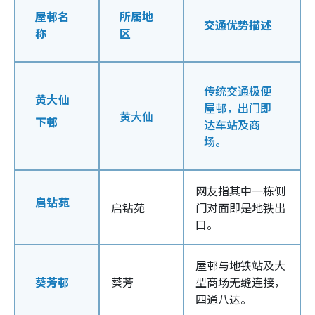
屋邨名
所属地
交通优势描述
称
区
传统交通极便
黄大仙
屋邨，出门即
黄大仙
下邨
达车站及商
场。
网友指其中一栋侧
启钻苑
启钻苑
门对面即是地铁出
口。
屋邨与地铁站及大
葵芳邨
葵芳
型商场无缝连接，
四通八达。