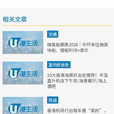
相关文章
交通
梅窝船期表2026｜中环来往梅窝
快船、慢船时间+票价
室内好去处
10大香港海景好去处推荐！半岛
直升机连下午茶/海景餐厅/海上
酒吧
热话
香港机场打出租车遇“黑的”，