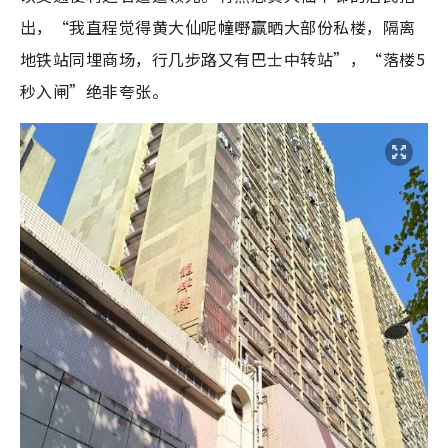
出，“
我直程觉得黄大仙呢幢嘢赢晒大部份私楼，
隔离
地铁站同埋商场，行几步路又有巴士中转站”
，“落楼5
秒入闸”绝非夸张。