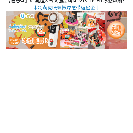
【送您🐯】韩国超人气文创品牌MUZIK TIGER 冰感风扇！
↓将萌虎嘅慵懒疗愈带返屋企↓