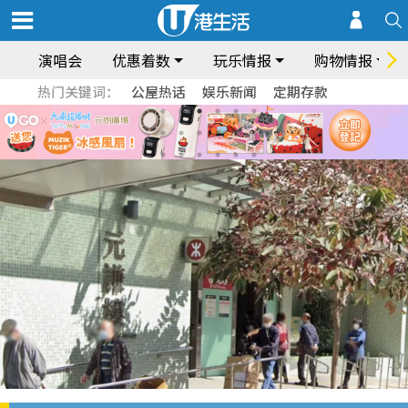
演唱会
优惠着数
玩乐情报
购物情报
热门关键词：
公屋热话
娱乐新闻
定期存款