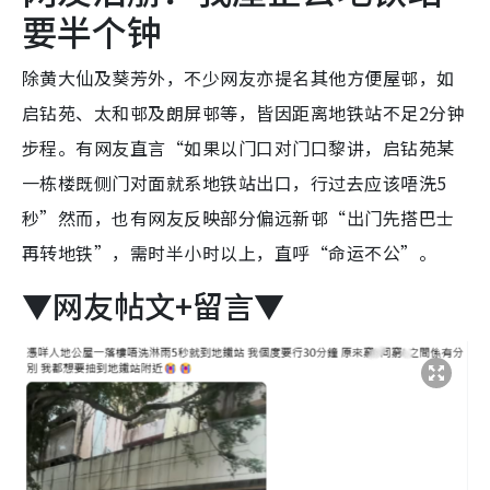
要半个钟
除黄大仙及葵芳外，不少网友亦提名其他方便屋邨，如
启钻苑、太和邨及朗屏邨等，皆因距离地铁站不足2分钟
步程。有网友直言“如果以门口对门口黎讲，启钻苑某
一栋楼既侧门对面就系地铁站出口，行过去应该唔洗5
秒”然而，也有网友反映部分偏远新邨“出门先搭巴士
再转地铁”，需时半小时以上，直呼“命运不公”。
▼网友帖文+留言▼