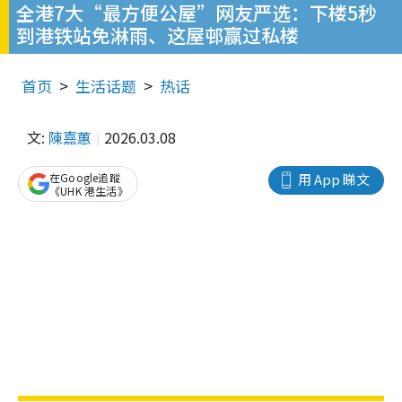
全港7大“最方便公屋”网友严选：下楼5秒
到港铁站免淋雨、这屋邨赢过私楼
首页
生活话题
热话
文:
陳嘉蕙
2026.03.08
在Google追蹤
用 App 睇文
《UHK 港生活》