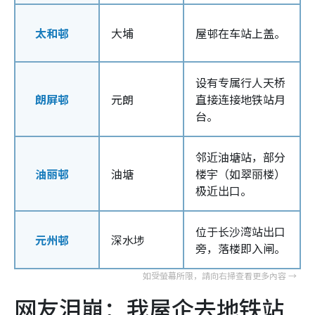
太和邨
大埔
屋邨在车站上盖。
设有专属行人天桥
朗屏邨
元朗
直接连接地铁站月
台。
邻近油塘站，部分
油丽邨
油塘
楼宇（如翠丽楼）
极近出口。
位于长沙湾站出口
元州邨
深水埗
旁，落楼即入闸。
网友泪崩：我屋企去地铁站