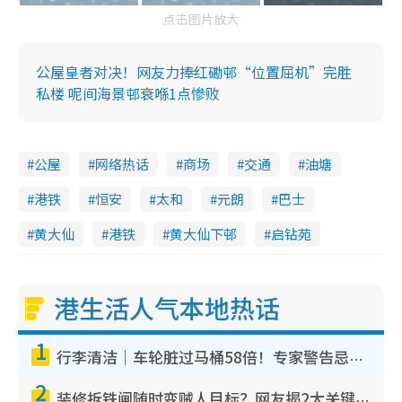
点击图片放大
公屋皇者对决！网友力捧红磡邨“位置屈机”完胜
私楼 呢间海景邨衰喺1点惨败
公屋
网络热话
商场
交通
油塘
港铁
恒安
太和
元朗
巴士
黄大仙
港铁
黄大仙下邨
启钻苑
港生活人气本地热话
1
行李清洁｜车轮脏过马桶58倍！专家警告忌用酒精擦 教1招免脏手除菌
2
装修拆铁闸随时变贼人目标？网友揭2大关键用途：装新款等于白装？附新旧铁闸分别