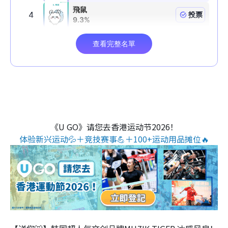
《U GO》请您去香港运动节2026！
体验新兴运动💦＋竞技赛事💪＋100+运动用品摊位🔥