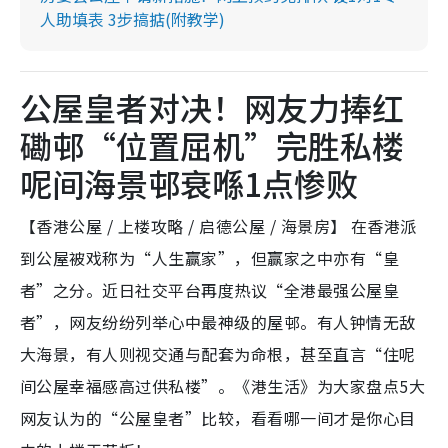
人助填表 3步搞掂(附教学)
公屋皇者对决！网友力捧红
磡邨“位置屈机”完胜私楼
呢间海景邨衰喺1点惨败
【香港公屋 / 上楼攻略 / 启德公屋 / 海景房】 在香港派
到公屋被戏称为“人生赢家”，但赢家之中亦有“皇
者”之分。近日社交平台再度热议“全港最强公屋皇
者”，网友纷纷列举心中最神级的屋邨。有人钟情无敌
大海景，有人则视交通与配套为命根，甚至直言“住呢
间公屋幸福感高过供私楼”。《港生活》为大家盘点5大
网友认为的“公屋皇者”比较，看看哪一间才是你心目