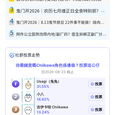
3
鬼门开2026｜农历七月撞正日全食特别邪？专家警告切忌做一事！揭4大禁忌+2招保平安
4
鬼门开2026｜8.13鬼节禁忌 22件事不能做！烧肉、刺身要少食？半夜勿吹口哨/打给个电话
5
网传公立医院改用内地/副厂药？医生拆解正副厂分别，揭4类人换药随时出事