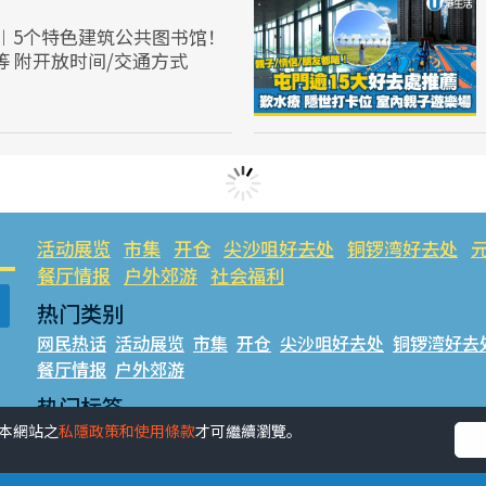
︱5个特色建筑公共图书馆！
等 附开放时间/交通方式
活动展览
市集
开仓
尖沙咀好去处
铜锣湾好去处
餐厅情报
户外郊游
社会福利
热门类别
网民热话
活动展览
市集
开仓
尖沙咀好去处
铜锣湾好去
餐厅情报
户外郊游
热门标签
受本網站之
私隱政策和使用條款
才可繼續瀏覽。
#UGO揾好去处
#人气活动推介
#美食社群热话
#亲子玩
#UJetso礼物放送
#ULifestyle商户中心
#著数
#网络热