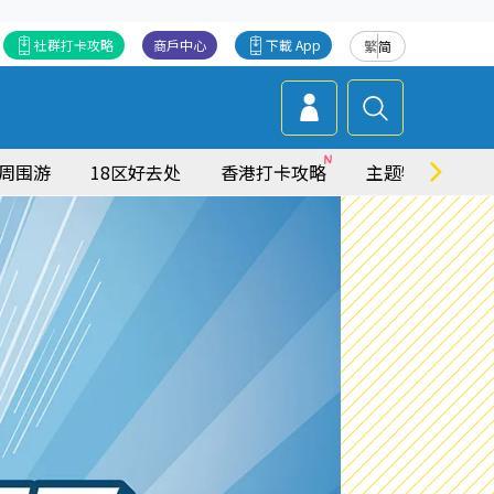
社群打卡攻略
商戶中心
下載 App
繁
简
周围游
18区好去处
香港打卡攻略
主题特集