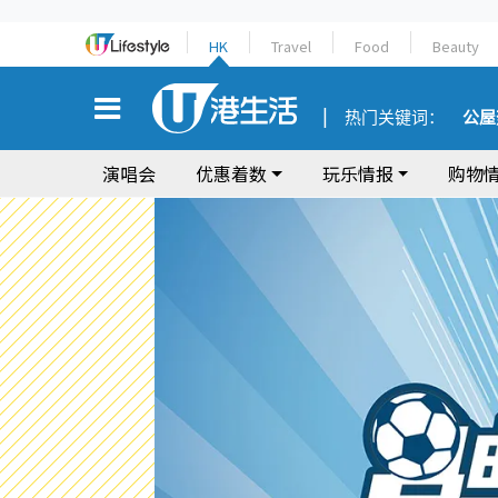
HK
Travel
Food
Beauty
热门关键词：
公屋
演唱会
优惠着数
玩乐情报
购物