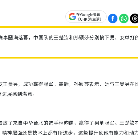
在Google追蹤
《UHK 港生活》
贯赛事圆满落幕，中国队的王楚钦和孙颖莎分别摘下男、女单打
队友王曼昱，成功赢得冠军。赛后，孙颖莎表示，她与王曼昱在
复进展感到满意。
，击败了来自中华台北的选手林昀儒，赢得了男单冠军。王楚钦
、精神层面还是技术上都有所进步，这些提升使他有能力和动