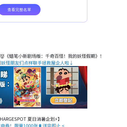
睇👹《蜡笔小新剧场版：千奇百怪！我的妖怪假期》！
同妖怪朋友们点样联手拯救屋企人啦↓
 CHARGESPOT 夏日消暑企划⚡】
电券！限量1000张🔋送完即止 <