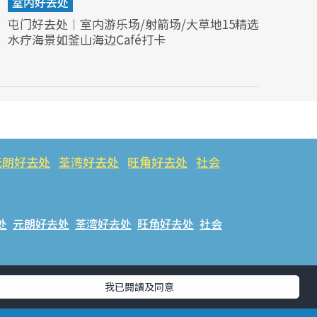
室内好去处
屯门好去处︱室内游乐场/射箭场/大草地15精选
水疗海景如釜山海边Café打卡
元朗好去处
荃湾好去处
旺角好去处
社会
处
元朗好去处
荃湾好去处
旺角好去处
社会
乐好去处
#ULifestyle应用程式
#限时抢
我已閱讀及同意
话