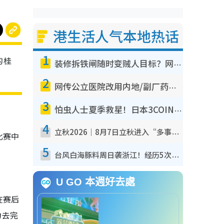
港生活人气本地热话
1
的桂
装修拆铁闸随时变贼人目标？网友揭2大关键用途：装新款等于白装？附新旧铁闸分别
2
网传公立医院改用内地/副厂药？医生拆解正副厂分别，揭4类人换药随时出事
3
怕虫人士夏季救星！日本3COINS爆红驱虫神器$45起 1招“全程免触碰”轻松搞定小强
4
立秋2026｜8月7日立秋进入“多事之秋” 3件事不可做！专家教6招开运 清杂物／钱包纳气接好运
比赛中
5
台风白海豚料周日袭浙江！经历5次“眼壁置换”极罕见 成登陆内地最长途台风
U GO 本週好去處
在赛后
力去完