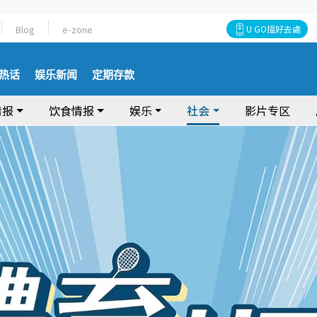
Blog
e-zone
U GO搵好去處
热话
娱乐新闻
定期存款
情报
饮食情报
娱乐
社会
影片专区