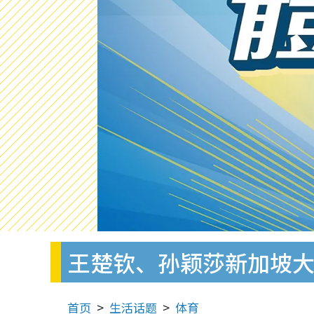
王楚钦、孙颖莎新加坡
首页
生活话题
体育