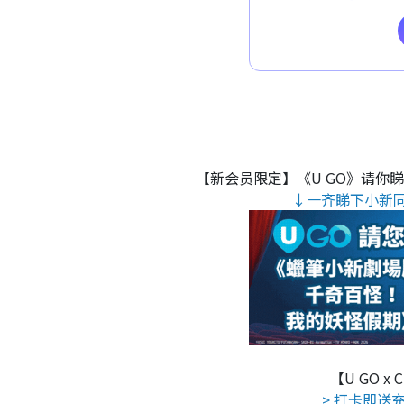
【新会员限定】《U GO》请你
↓一齐睇下小新
【U GO x
> 打卡即送充