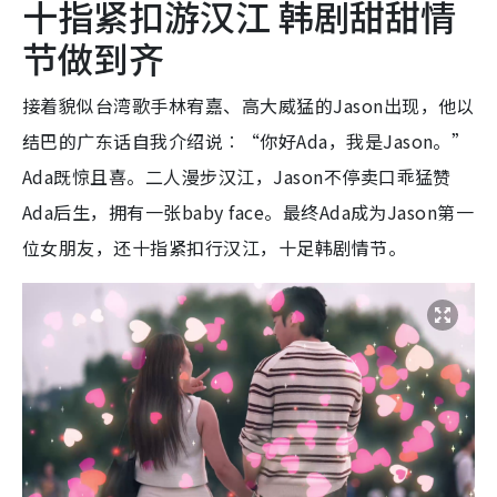
十指紧扣游汉江 韩剧甜甜情
节做到齐
接着貌似台湾歌手林宥嘉、高大威猛的Jason出现，他以
结巴的广东话自我介绍说︰“你好Ada，我是Jason。”
Ada既惊且喜。二人漫步汉江，Jason不停卖口乖猛赞
Ada后生，拥有一张baby face。最终Ada成为Jason第一
位女朋友，还十指紧扣行汉江，十足韩剧情节。