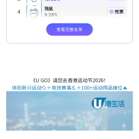
《U GO》请您去香港运动节2026！
体验新兴运动💦＋竞技赛事💪＋100+运动用品摊位🔥