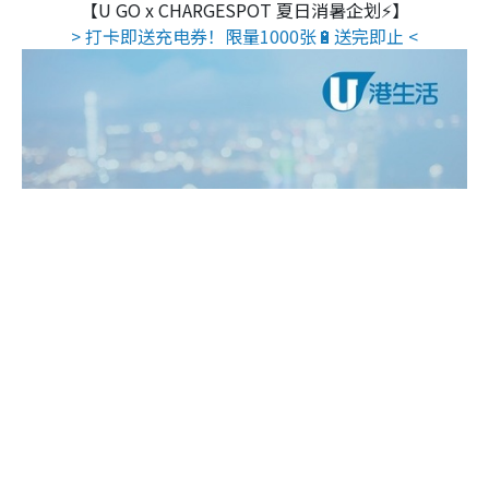
【U GO x CHARGESPOT 夏日消暑企划⚡】
> 打卡即送充电券！限量1000张🔋送完即止 <