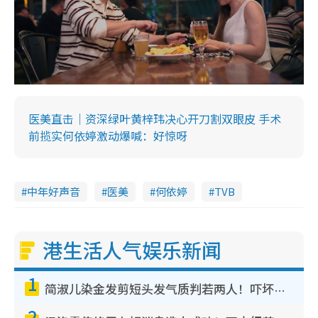
医美直击｜资深绿叶黄梓玮决心开刀割双眼皮 手术
前揽实何依婷激动爆喊：好惊呀
中年好声音
医美
何依婷
TVB
港生活人气娱乐新闻
1
简淑儿染金发剪短头发气质判若两人！吓坏老公麦大力都认不出：“你做什么？”
2