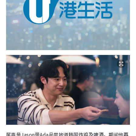
尾声是Jason带Ada品尝地道韩国炸鸡及啤酒，期间他再