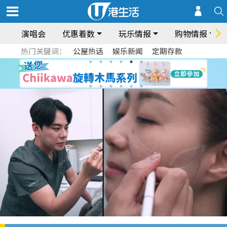
演唱会
优惠着数
玩乐情报
购物情报
热门关键词：
公屋热话
娱乐新闻
定期存款