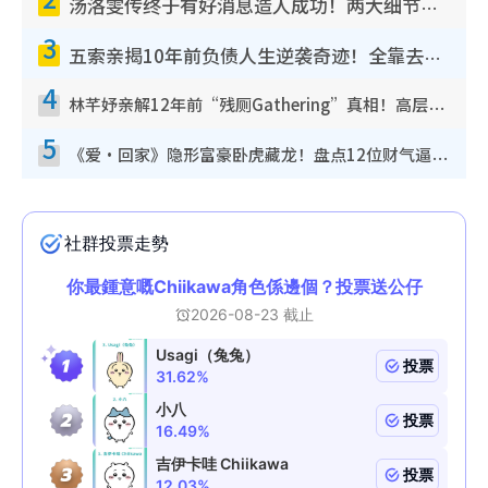
汤洛雯传终于有好消息造人成功！两大细节曝孕味极浓引猜测：大肚婆先会咁！
3
五索亲揭10年前负债人生逆袭奇迹！全靠去一地方转运后即遇上马先生
4
林芊妤亲解12年前“残厕Gathering”真相！高层解约一句话重创尊严，至今拒返TVB
5
《爱·回家》隐形富豪卧虎藏龙！盘点12位财气逼人的有钱艺人：这位美女3亿身家不愁做