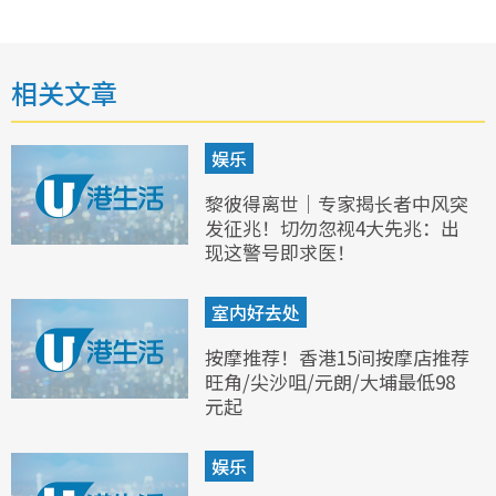
相关文章
娱乐
黎彼得离世｜专家揭长者中风突
发征兆！切勿忽视4大先兆：出
现这警号即求医！
室内好去处
按摩推荐！香港15间按摩店推荐
旺角/尖沙咀/元朗/大埔最低98
元起
娱乐