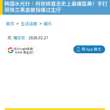
韩国水光针︱何依婷直击史上最痛医美！手打
丽珠兰黑盒被指痛过生仔
首页
生活话题
娱乐
文:
羅志宏
2026.02.27
在Google追蹤
用 App 睇文
《UHK 港生活》