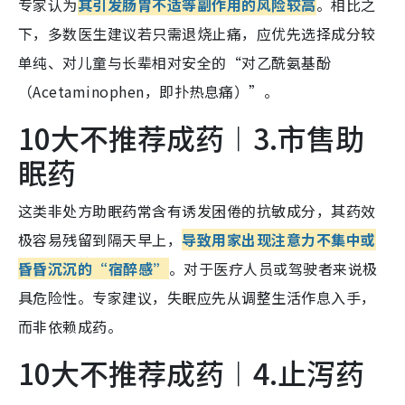
专家认为
其引发肠胃不适等副作用的风险较高
。相比之
下，多数医生建议若只需退烧止痛，应优先选择成分较
单纯、对儿童与长辈相对安全的“对乙酰氨基酚
（Acetaminophen，即扑热息痛）”。
10大不推荐成药︱3.市售助
眠药
这类非处方助眠药常含有诱发困倦的抗敏成分，其药效
极容易残留到隔天早上，
导致用家出现注意力不集中或
昏昏沉沉的“宿醉感”
。对于医疗人员或驾驶者来说极
具危险性。专家建议，失眠应先从调整生活作息入手，
而非依赖成药。
10大不推荐成药︱4.止泻药