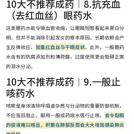
10大不推荐成药︱8.抗充血
（去红血丝）眼药水
这类眼药水能令微血管收缩，让眼睛短暂看起来黑白分
明，但并
不能消除引起发炎的根本原因
。长期依赖会产
生反弹效应，
加重红血丝与干眼症状
。此外，一般眼药
水含有的防腐添加剂和薄荷醇，过度使用更会阻碍正常
的泪水分泌。
10大不推荐成药︱9.一般止
咳药水
咳嗽是身体清除呼吸道杂质与分泌物的重要防御机制，
不应盲目阻止。服用一般成药咳水强行止咳，
会令黏稠
的痰液难以咳出，积聚在肺部反而会大大增加感染肺炎