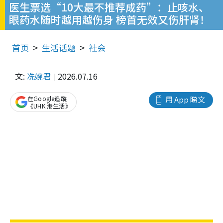
医生票选“10大最不推荐成药”：止咳水、
眼药水随时越用越伤身 榜首无效又伤肝肾！
首页
生活话题
社会
文:
冼婉君
2026.07.16
在Google追蹤
用 App 睇文
《UHK 港生活》