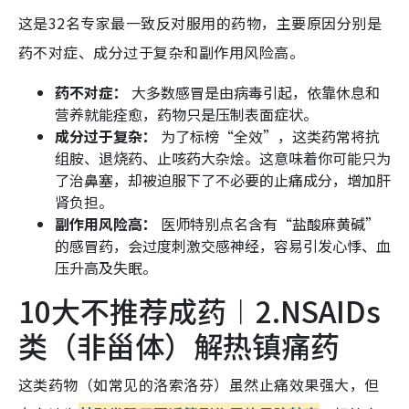
这是32名专家最一致反对服用的药物，主要原因分别是
药不对症、成分过于复杂和副作用风险高。
药不对症：
大多数感冒是由病毒引起，依靠休息和
营养就能痊愈，药物只是压制表面症状。
成分过于复杂：
为了标榜“全效”，这类药常将抗
组胺、退烧药、止咳药大杂烩。这意味着你可能只为
了治鼻塞，却被迫服下了不必要的止痛成分，增加肝
肾负担。
副作用风险高：
医师特别点名含有“盐酸麻黄碱”
的感冒药，会过度刺激交感神经，容易引发心悸、血
压升高及失眠。
10大不推荐成药︱2.NSAIDs
类（非甾体）解热镇痛药
这类药物（如常见的洛索洛芬）虽然止痛效果强大，但