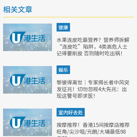
相关文章
健康
水果连皮吃最营养？营养师拆解
“连皮吃”陷阱，4类高危人士
记得要削皮 否则随时吃出祸！
娱乐
黎彼得离世｜专家揭长者中风突
发征兆！切勿忽视4大先兆：出
现这警号即求医！
室内好去处
按摩推荐！香港15间按摩店推荐
旺角/尖沙咀/元朗/大埔最低98