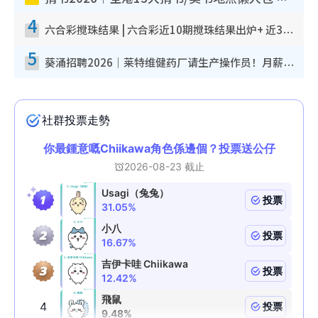
4
六合彩搅珠结果 | 六合彩近10期搅珠结果出炉+ 近30期最旺热门中奖号码
5
葵涌招聘2026｜莱特维健药厂请生产操作员！月薪高达$1.7万 冷气厂房/五天工作/保障双粮