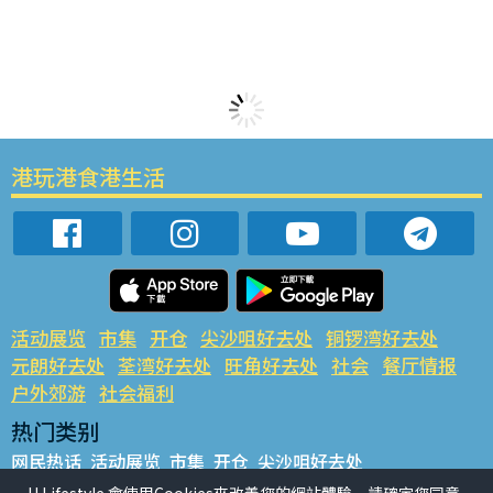
港玩港食港生活
活动展览
市集
开仓
尖沙咀好去处
铜锣湾好去处
元朗好去处
荃湾好去处
旺角好去处
社会
餐厅情报
户外郊游
社会福利
热门类别
网民热话
活动展览
市集
开仓
尖沙咀好去处
铜锣湾好去处
元朗好去处
荃湾好去处
旺角好去处
社会