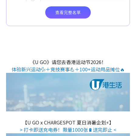
《U GO》请您去香港运动节2026！
体验新兴运动💦＋竞技赛事💪＋100+运动用品摊位🔥
【U GO x CHARGESPOT 夏日消暑企划⚡】
> 打卡即送充电券！限量1000张🔋送完即止 <