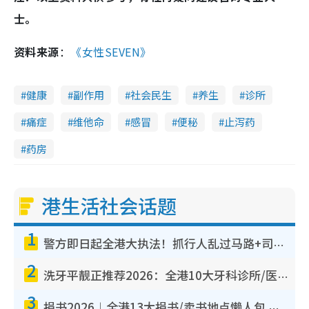
士。
资料来源
：
《女性SEVEN》
健康
副作用
社会民生
养生
诊所
痛症
维他命
感冒
便秘
止泻药
药房
港生活社会话题
1
警方即日起全港大执法！抓行人乱过马路+司机不专注驾驶！乱过马路罚$2000
2
洗牙平靓正推荐2026：全港10大牙科诊所/医院懒人包，夜诊至8点/镇静洁牙/医疗券适用
3
捐书2026︱全港13大捐书/卖书地点懒人包 二手课本最高$150＋旧书换免费咖啡/戏票