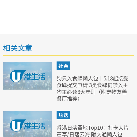
相关文章
社会
狗只入食肆懒人包︱5.18起接受
食肆提交申请 3类食肆仍禁入＋
狗主必读3大守则（附宠物友善
餐厅推荐）
热话
香港日落圣地Top10！打卡大片
芒草/日落云海 附交通懒人包