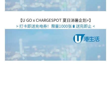
【U GO x CHARGESPOT 夏日消暑企划⚡】
> 打卡即送充电券！限量1000张🔋送完即止 <