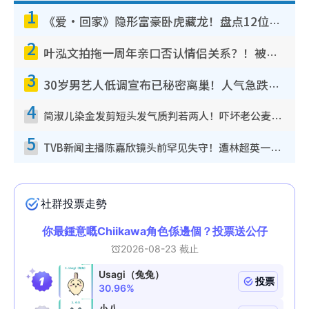
1
《爱·回家》隐形富豪卧虎藏龙！盘点12位财气逼人的有钱艺人：这位美女3亿身家不愁做
2
叶泓文拍拖一周年亲口否认情侣关系？！被质疑感情造假竟称GM“普通同事”
3
30岁男艺人低调宣布已秘密离巢！人气急跌变失踪人口：“这几年过得并不容易”
4
简淑儿染金发剪短头发气质判若两人！吓坏老公麦大力都认不出：“你做什么？”
5
TVB新闻主播陈嘉欣镜头前罕见失守！遭林超英一句话突袭吓坏当场大笑