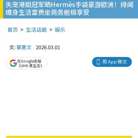
失宠港姐冠军晒Hermès手袋豪游欧洲！绯闻
缠身生活富贵坐商务舱极享受
首页
生活话题
娱乐
文:
鄭惠文
2026.03.01
在Google追蹤
用 App 睇文
《UHK 港生活》