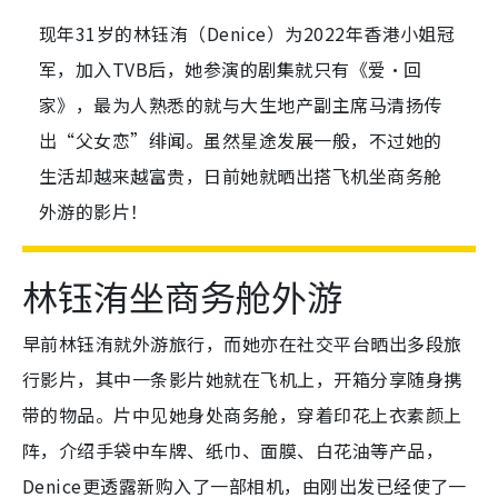
现年31岁的林钰洧（Denice）为2022年香港小姐冠
军，加入TVB后，她参演的剧集就只有《爱·回
家》，最为人熟悉的就与大生地产副主席马清扬传
出“父女恋”绯闻。虽然星途发展一般，不过她的
生活却越来越富贵，日前她就晒出搭飞机坐商务舱
外游的影片！
林钰洧坐商务舱外游
早前林钰洧就外游旅行，而她亦在社交平台晒出多段旅
行影片，其中一条影片她就在飞机上，开箱分享随身携
带的物品。片中见她身处商务舱，穿着印花上衣素颜上
阵，介绍手袋中车牌、纸巾、面膜、白花油等产品，
Denice更透露新购入了一部相机，由刚出发已经使了一