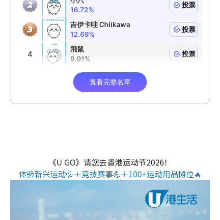
《U GO》请您去香港运动节2026！
体验新兴运动💦＋竞技赛事💪＋100+运动用品摊位🔥