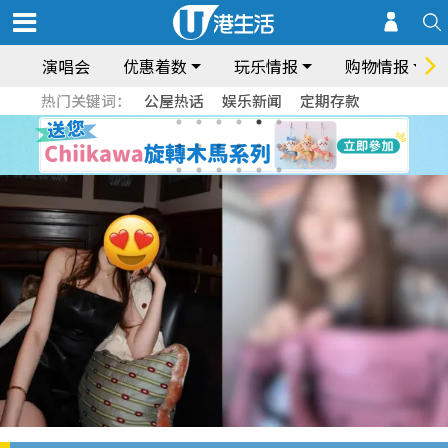
演唱会
优惠着数
玩乐情报
购物情报
热门关键词：
公屋热话
娱乐新闻
定期存款