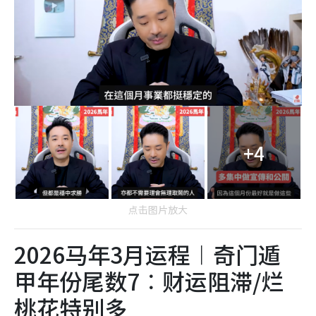
+4
点击图片放大
2026马年3月运程︱奇门遁
甲年份尾数7︰财运阻滞/烂
桃花特别多