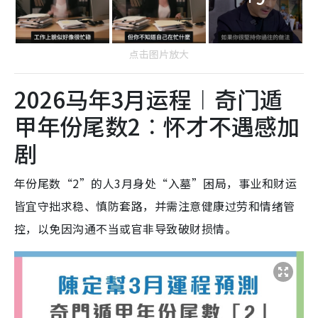
点击图片放大
2026马年3月运程︱奇门遁
甲年份尾数2︰怀才不遇感加
剧
年份尾数“2”的人3月身处“入墓”困局，事业和财运
皆宜守拙求稳、慎防套路，并需注意健康过劳和情绪管
控，以免因沟通不当或官非导致破财损情。