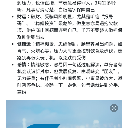
到压力；说话直接、节奏急易得罪人，3月宜多聆
听、凡事写清写楚、白纸黑字保障自己
财运︰
破财、受骗风险明显，尤其是听信“报号
码”、“稳赚投资”最危险，做生意亦易遇拖欠款
项、供应商出问题而连累自己，千万不要替人做担保
及乱借钱出去
健康运︰
精神绷紧、思绪混乱，肠胃容易出问题，如
胃气、火烧心等，压力大时更要控制饮食及步伐，走
路别再低头玩手机，以免跌倒受伤
感情︰
情绪敏感，容易因一句话过度解读，单身者有
机会认识新对象，但发展反复、由暧昧变“朋友”，
无力感重；有伴侣者小吵闹频繁，小事易被放大，适
时暂停争执、冷静一下，避免一句气话就讲到分手、
离婚