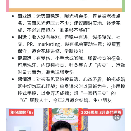
事业运︰
运势算稳定，曝光机会多，容易被老板点
名，表面风光但压力不少；建议脚踏实地、逐步完
成，不必过度担心“准备够不够好”
财运︰
收入没有暴涨，但稳中有进，越多曝光、社
交、PR、marketing，越有机会带动生意；投资宜
保守，适合花钱进修、学新技能
健康运︰
有受伤、小手术或喉咙、肠胃检查的征象，
可用洗牙、内窥镜检查、针灸等方式“应灾”，运动
时量力而为，避免逞强受伤
感情运︰
对被看见又怕被看透，心态矛盾，拍拖或婚
姻中切勿玩心理战；单身追求时以真诚为主，少用操
控式手段，以免弄巧成拙；想“一喜挡三灾”的
“6”尾数人士，今年3月适合结婚、生小朋友