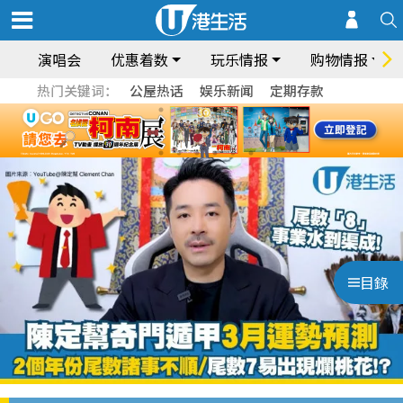
演唱会
优惠着数
玩乐情报
购物情报
热门关键词：
公屋热话
娱乐新闻
定期存款
目錄