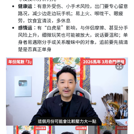
健康运︰
有意外受伤、小手术风险，出门要专心留意
路况，减少边走边玩手机；易上火、喉咙干、眼疲
劳，饮食宜清淡，多休息
感情运︰
有“白虎星”影响，与伴侣摩擦、甚至分手
风险上升，细微玩笑也可能被放大，说话要温和；单
身者易遇刚分手或关系暧昧中的对象，追前要先搞清
楚是否真正单身