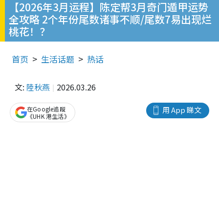
【2026年3月运程】陈定帮3月奇门遁甲运势
全攻略 2个年份尾数诸事不顺/尾数7易出现烂
桃花！？
首页
生活话题
热话
文:
陸秋燕
2026.03.26
在Google追蹤
用 App 睇文
《UHK 港生活》