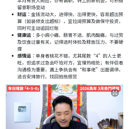
本月有贵人照应，亦有调职、转工的新机会，可积极
留意职场变动
财运︰
金钱流动大，进得快、出得更快，容易超出预
算（如装修支出超标），宜拉阔预算及做保守投资，
同时可主动追回烂账
健康运︰
多小病小痛、肠胃不适、肌肉酸痛，与过劳
及饮食过量有关，记得适时体检及释放压力，不要硬
撑
感情运︰
单身者桃花不错，尤其尾数“4”的人士更
旺，但追求过急会吓怕对方，宜慢热相处；有伴侣者
沟通极为重要，遇上争执会有“和事佬”出面调停，
适合安排旅行、找回拍拖感觉