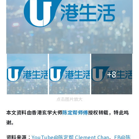
+8
点击图片放大
本文资料由香港玄学大师
陈定帮师傅
授权转载，特此鸣
谢。
资料来源︰
YouTube@陈定帮 Clement Chan
、
FB@陈