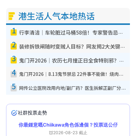
港生活人气本地热话
1
行李清洁｜车轮脏过马桶58倍！专家警告忌用酒精擦 教1招免脏手除菌
2
装修拆铁闸随时变贼人目标？网友揭2大关键用途：装新款等于白装？附新旧铁闸分别
3
鬼门开2026｜农历七月撞正日全食特别邪？专家警告切忌做一事！揭4大禁忌+2招保平安
4
鬼门开2026｜8.13鬼节禁忌 22件事不能做！烧肉、刺身要少食？半夜勿吹口哨/打给个电话
5
网传公立医院改用内地/副厂药？医生拆解正副厂分别，揭4类人换药随时出事