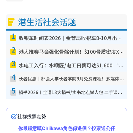
港生活社会话题
1
收银车时间表2026｜金管局收银车8-10月出没地点+时间！无需手续费！硬币免费转现钞或增值至八达通
2
港大推赛马会强化骨骼计划！$100骨质密度X光检查 完成免费运动训练送超市礼券！附参加资格
3
水电工入行：水喉匠/电工日薪可达$1,600 “铁饭碗”职业难被AI取代！附薪酬参考+入行考牌路径
4
长者优惠｜都会大学长者学院9月免费课程！多媒体/微电影创作/网络安全 附报名方法教学
5
捐书2026︱全港13大捐书/卖书地点懒人包 二手课本最高$150＋旧书换免费咖啡/戏票