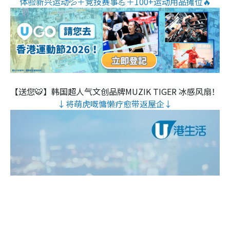
体验新兴运动💦＋竞技赛事💪＋100+运动用品摊位🔥
【送您🐯】韩国超人气文创品牌MUZIK TIGER 冰感风扇！
↓将萌虎嘅慵懒疗愈带返屋企↓