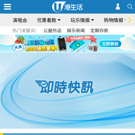
演唱会
优惠着数
玩乐情报
购物情报
热门关键词：
公屋热话
娱乐新闻
定期存款