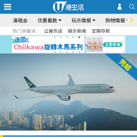
演唱会
优惠着数
玩乐情报
购物情报
热门关键词：
公屋热话
娱乐新闻
定期存款