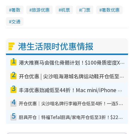
著数
旅游优惠
机票
门票
著数优惠
交通
港生活限时优惠情报
1
港大推赛马会强化骨骼计划！$100骨质密度X光检查 完成免费运动训练送超市礼券！附参加资格
2
开仓优惠 | 尖沙咀海港城名牌运动鞋开仓低至1折！On鞋$899起/Joy&Peace鞋履$98起
3
丰泽优惠劲减低至44折！Mac mini/iPhone 17 Pro大减价！厨房家电$220起
4
开仓优惠｜尖沙咀名牌行李箱开仓低至4折！一连5日 American Tourister/ace./Hallmark $200起
5
厨具开仓｜特福Tefal厨具/家电开仓低至3折！$220起买平底锅/炒锅/汤锅！电饭煲/吸尘器/挂烫机$418起