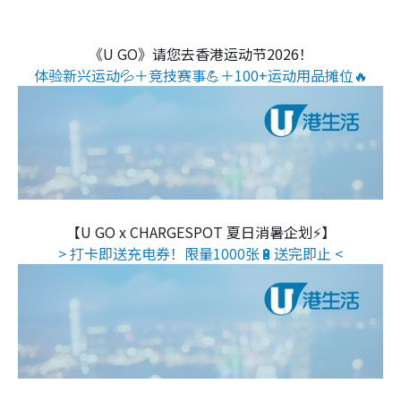
《U GO》请您去香港运动节2026！
体验新兴运动💦＋竞技赛事💪＋100+运动用品摊位🔥
【U GO x CHARGESPOT 夏日消暑企划⚡】
> 打卡即送充电券！限量1000张🔋送完即止 <