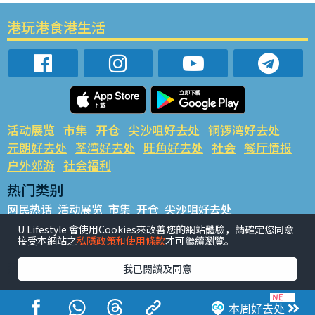
港玩港食港生活
活动展览
市集
开仓
尖沙咀好去处
铜锣湾好去处
元朗好去处
荃湾好去处
旺角好去处
社会
餐厅情报
户外郊游
社会福利
热门类别
网民热话
活动展览
市集
开仓
尖沙咀好去处
铜锣湾好去处
元朗好去处
荃湾好去处
旺角好去处
社会
U Lifestyle 會使用Cookies來改善您的網站體驗，請確定您同意
接受本網站之
私隱政策和使用條款
才可繼續瀏覽。
餐厅情报
户外郊游
热门标签
我已閱讀及同意
#UGO揾好去处
#人气活动推介
#美食社群热话
#亲子玩乐好去处
#ULifestyle应用程式
#限时抢
本周好去处