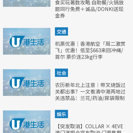
食买玩著数攻略 自助餐/火锅放
题同行免费＋诚品/DONKI送现
金券
交通
机票优惠｜香港航空「周二激赏
飞」优惠！低至$663来回冲绳/
首尔 票价连23kg行李
社会
农历新年北上注意︱带叉烧饭过
关都出事？一文看清中港两地过
关违禁品：兰花/药油/尿袋限制
娱乐
【突发取消】COLLAR × 4EVE
澳门演唱会宣布取消 门票售罄