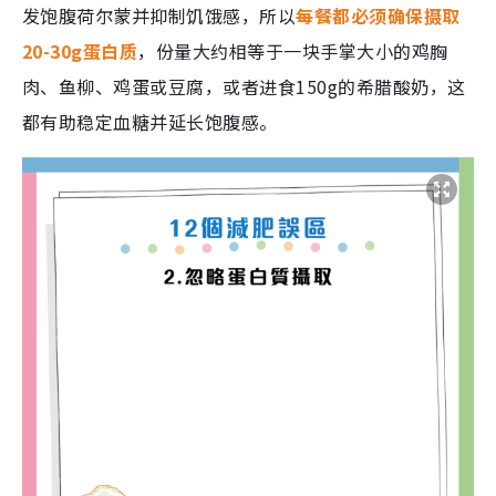
发饱腹荷尔蒙并抑制饥饿感，所以
每餐都必须确保摄取
20-30g蛋白质
，份量大约相等于一块手掌大小的鸡胸
肉、鱼柳、鸡蛋或豆腐，或者进食150g的希腊酸奶，这
都有助稳定血糖并延长饱腹感。