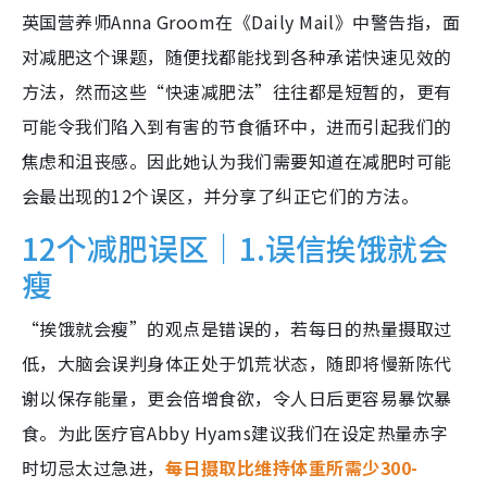
英国营养师Anna Groom在《Daily Mail》中警告指，面
对减肥这个课题，随便找都能找到各种承诺快速见效的
方法，然而这些“快速减肥法”往往都是短暂的，更有
可能令我们陷入到有害的节食循环中，进而引起我们的
焦虑和沮丧感。因此她认为我们需要知道在减肥时可能
会最出现的12个误区，并分享了纠正它们的方法。
12个减肥误区｜1.误信挨饿就会
瘦
“挨饿就会瘦”的观点是错误的，若每日的热量摄取过
低，大脑会误判身体正处于饥荒状态，随即将慢新陈代
谢以保存能量，更会倍增食欲，令人日后更容易暴饮暴
食。为此医疗官Abby Hyams建议我们在设定热量赤字
时切忌太过急进，
每日摄取比维持体重所需少300-