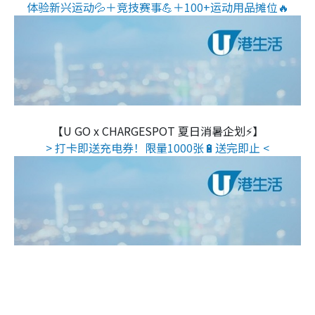
体验新兴运动💦＋竞技赛事💪＋100+运动用品摊位🔥
【U GO x CHARGESPOT 夏日消暑企划⚡】
> 打卡即送充电券！限量1000张🔋送完即止 <