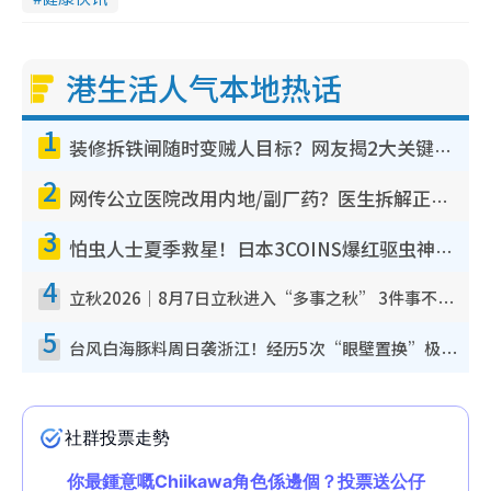
港生活人气本地热话
1
装修拆铁闸随时变贼人目标？网友揭2大关键用途：装新款等于白装？附新旧铁闸分别
2
网传公立医院改用内地/副厂药？医生拆解正副厂分别，揭4类人换药随时出事
3
怕虫人士夏季救星！日本3COINS爆红驱虫神器$45起 1招“全程免触碰”轻松搞定小强
4
立秋2026｜8月7日立秋进入“多事之秋” 3件事不可做！专家教6招开运 清杂物／钱包纳气接好运
5
台风白海豚料周日袭浙江！经历5次“眼壁置换”极罕见 成登陆内地最长途台风