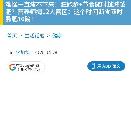
难怪一直瘦不下来！狂跑步+节食随时越减越
肥？营养师揭12大雷区：这个时间断食随时
暴肥10磅！
首页
生活话题
健康
文:
李加傑
2026.04.28
在Google追蹤
用 App 睇文
《UHK 港生活》