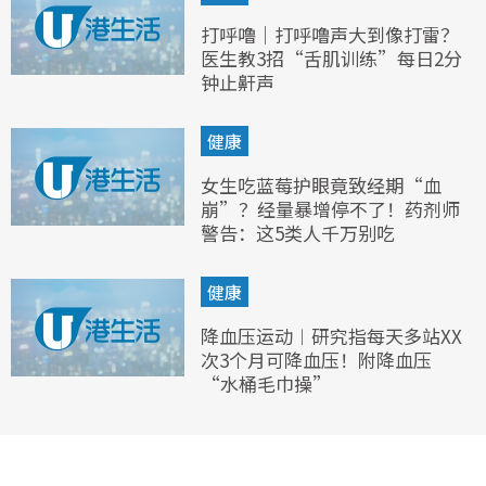
打呼噜｜打呼噜声大到像打雷？
医生教3招“舌肌训练”每日2分
钟止鼾声
健康
女生吃蓝莓护眼竟致经期“血
崩”？经量暴增停不了！药剂师
警告：这5类人千万别吃
健康
降血压运动︱研究指每天多站XX
次3个月可降血压！附降血压
“水桶毛巾操”