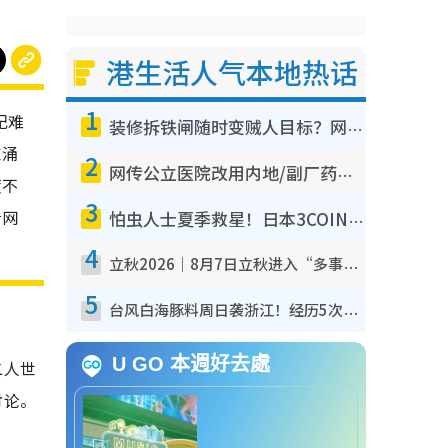
港生活人气本地热话
1
纪难
装修拆铁闸随时变贼人目标？网友揭2大关键用途：装新款等于白装？附新旧铁闸分别
东涌
2
网传公立医院改用内地/副厂药？医生拆解正副厂分别，揭4类人换药随时出事
度不
3
看网
怕虫人士夏季救星！日本3COINS爆红驱虫神器$45起 1招“全程免触碰”轻松搞定小强
4
立秋2026｜8月7日立秋进入“多事之秋” 3件事不可做！专家教6招开运 清杂物／钱包纳气接好运
5
台风白海豚料周日袭浙江！经历5次“眼壁置换”极罕见 成登陆内地最长途台风
U GO 本週好去處
二人世
讨论。