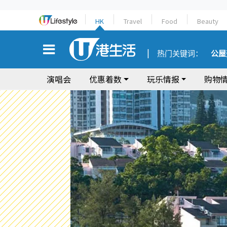
HK
Travel
Food
Beauty
热门关键词：
公屋
演唱会
优惠着数
玩乐情报
购物