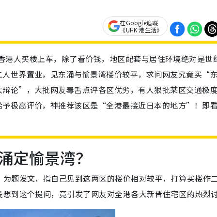
在Google追蹤
《UHK 港生活》
日出康城】香港人买楼上车，除了看价钱，地区配套与居住环境绝对是世
二人世界置业，见东涌与愉景湾楼价较平，求问网友究竟买“
大辩论”，大批网友毒舌点评各区优劣，有人狠批某区交通极
给予极高评价，神推荐该区是“全港最接近日本的地方”！即
涌定愉景湾？
”为题发文，指自己见到这两区的楼价相对较平，打算买楼作
没想到这个提问，竟引发了网友对全港各大新晋住宅区的热烈