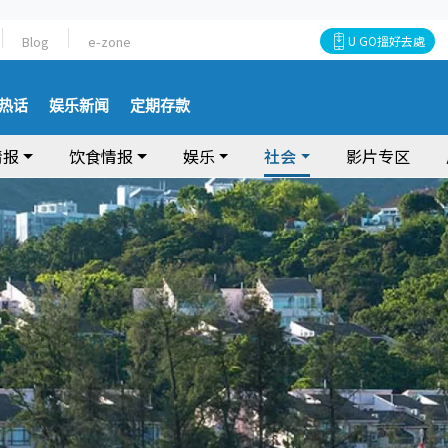
Blog
e-zone
U GO搵好去處
热话
娱乐新闻
定期存款
情报
饮食情报
娱乐
社会
影片专区