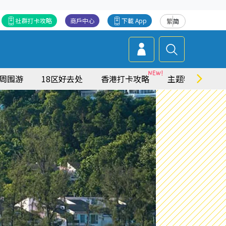
社群打卡攻略
商戶中心
下載 App
繁
简
周围游
18区好去处
香港打卡攻略
主题特集