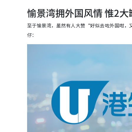
愉景湾拥外国风情 惟2
至于愉景湾，虽然有人大赞“好似去咗外国咁，又有
仔：