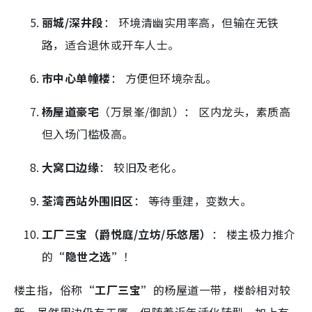
丽城/深井段
： 环境清幽实用率高，但输在无铁
路，适合退休或开车人士。
市中心单幢楼
： 方便但环境杂乱。
杨屋道豪宅
（万景峯/御凯）： 区内龙头，素质高
但入场门槛极高。
大窝口边缘
： 较旧及老化。
荃湾西站外围旧区
： 等待重建，变数大。
工厂三宝（爵悦庭/立坊/乐悠居）
： 楼主极力推介
的
“隐世之选”
！
楼主指，俗称
“工厂三宝”
的杨屋道一带，楼龄相对较
新，虽然周边仍有工厦，但随着近年活化转型，加上有