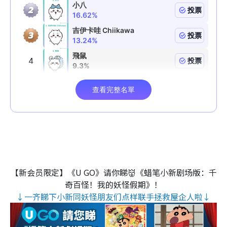
【新会员限定】《U GO》请你睇👹《蜡笔小新剧场版：千
奇百怪！我的妖怪假期》！
↓一齐睇下小新同妖怪朋友们点样联手拯救屋企人啦↓