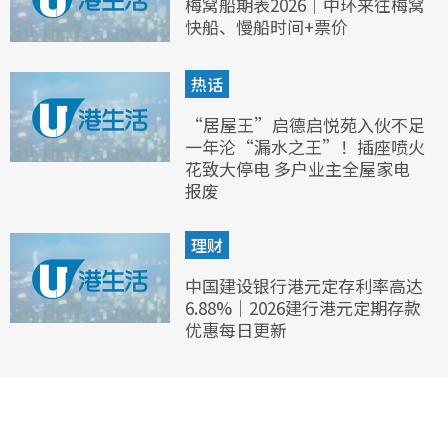
梅窝船期表2026｜中环来往梅窝
快船、慢船时间+票价
热话
“居屋王”启德启悦苑入伙不足
一年沦“漏水之王”！插座喷火
花致大停电 多户业主全屋家电
报废
理财
中国建设银行港元定存利率高达
6.88%｜2026建行港元定期存款
优惠每日更新