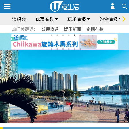
演唱会
优惠着数
玩乐情报
购物情报
热门关键词：
公屋热话
娱乐新闻
定期存款