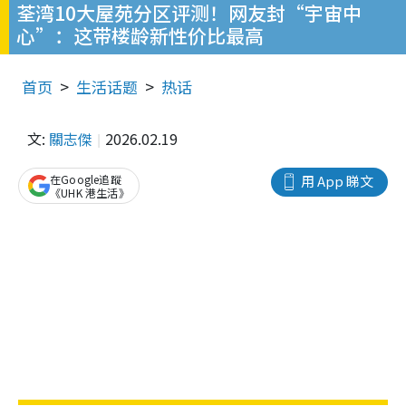
荃湾10大屋苑分区评测！网友封“宇宙中
心”：这带楼龄新性价比最高
首页
生活话题
热话
文:
關志傑
2026.02.19
在Google追蹤
用 App 睇文
《UHK 港生活》