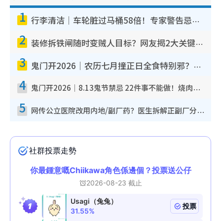
1
行李清洁｜车轮脏过马桶58倍！专家警告忌用酒精擦 教1招免脏手除菌
2
装修拆铁闸随时变贼人目标？网友揭2大关键用途：装新款等于白装？附新旧铁闸分别
3
鬼门开2026｜农历七月撞正日全食特别邪？专家警告切忌做一事！揭4大禁忌+2招保平安
4
鬼门开2026｜8.13鬼节禁忌 22件事不能做！烧肉、刺身要少食？半夜勿吹口哨/打给个电话
5
网传公立医院改用内地/副厂药？医生拆解正副厂分别，揭4类人换药随时出事