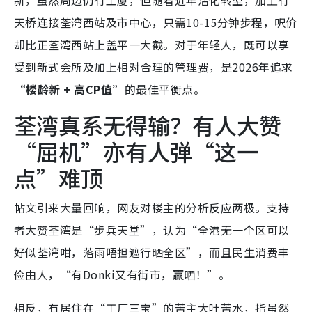
天桥连接荃湾西站及市中心，只需10-15分钟步程，呎价
却比正荃湾西站上盖平一大截。对于年轻人，既可以享
受到新式会所及加上相对合理的管理费，是2026年追求
“楼龄新 + 高CP值”
的最佳平衡点。
荃湾真系无得输？有人大赞
“屈机”亦有人弹“这一
点”难顶
帖文引来大量回响，网友对楼主的分析反应两极。支持
者大赞荃湾是“步兵天堂”，认为“全港无一个区可以
好似荃湾咁，落雨唔担遮行晒全区”，而且民生消费丰
俭由人，“有Donki又有街市，赢晒！”。
相反，有居住在“工厂三宝”的苦主大吐苦水，指虽然