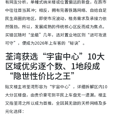
有网友分析，单幢式纳米楼或位置偏远的新盘，在跌市
中往往首当其冲；相反，拥有完善铁路网络、自给自足
民生商圈的地区，即使市况波动，租务需求及承接力依
然强劲。所以，发展成熟的传统核心区反而成为焦点。
买错区随时“坐艇”几年，选对置业地区则“进可攻退
可守”，便成为2026年上车客的“秘诀”。
荃湾获选“宇宙中心”10大
区域优劣逐个数、1地段成
“隐世性价比之王”
贴文楼主将荃湾形容为“宇宙中心”，详细拆解区内10
大分区楼盘，由贵价豪宅到平民上车盘无一遗漏。楼主
又指荃湾之所以成为首推，全因其无敌的天桥网络及多
元化选择：