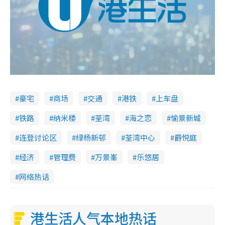
豪宅
商场
交通
港铁
上车盘
铁路
纳米楼
荃湾
海之恋
愉景新城
连登讨论区
绿杨新邨
荃湾中心
爵悦庭
经济
管理费
万景峯
乐悠居
网络热话
港生活人气本地热话