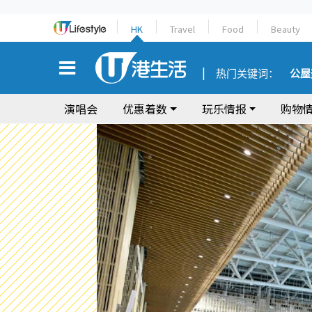
HK
Travel
Food
Beauty
热门关键词：
公屋
演唱会
优惠着数
玩乐情报
购物