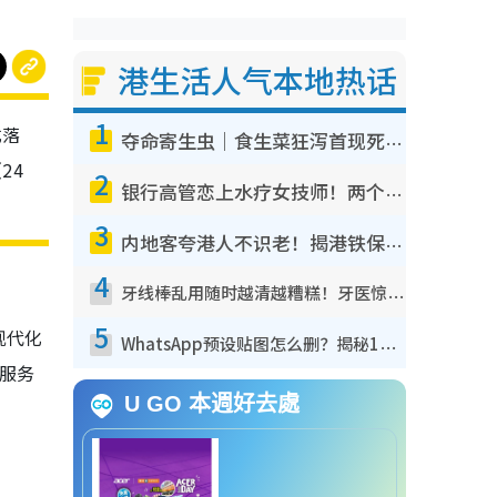
港生活人气本地热话
1
式落
夺命寄生虫｜食生菜狂泻首现死者！疫潮恶化录1.8万宗病例 揭洗菜3大谬误
24
2
银行高管恋上水疗女技师！两个月借128万惊觉“沉船”沉落火海 揭背后疑似邪教操控卖淫
3
内地客夸港人不识老！揭港铁保鲜级冷气 港人求放过：别投诉
4
牙线棒乱用随时越清越糟糕！牙医惊揭盲目过户细菌恐致龋齿：这种才是日常真保养
5
现代化
WhatsApp预设贴图怎么删？揭秘1招“反向操作”还原简洁界面 附3步实测教程
服务
U GO 本週好去處