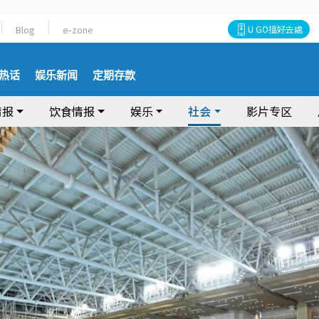
Blog
e-zone
U GO搵好去處
热话
娱乐新闻
定期存款
情报
饮食情报
娱乐
社会
影片专区