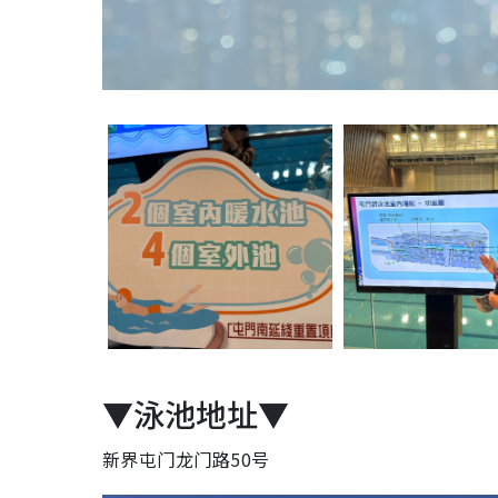
▼泳池地址▼
新界屯门龙门路50号