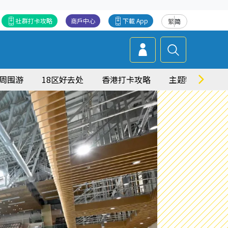
社群打卡攻略
商戶中心
下載 App
繁
简
周围游
18区好去处
香港打卡攻略
主题特集