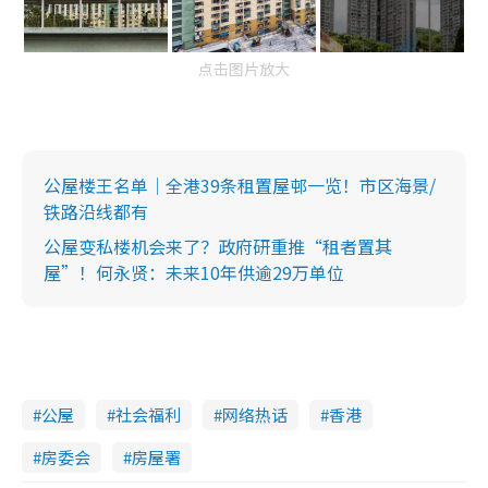
点击图片放大
公屋楼王名单｜全港39条租置屋邨一览！市区海景/
铁路沿线都有
公屋变私楼机会来了？政府研重推“租者置其
屋”！何永贤：未来10年供逾29万单位
公屋
社会福利
网络热话
香港
房委会
房屋署