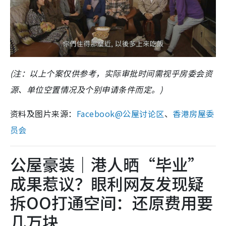
(注：以上个案仅供参考，实际审批时间需视乎房委会资
源、单位空置情况及个别申请条件而定。)
资料及图片来源：
Facebook@公屋讨论区
、
香港房屋委
员会
公屋豪装｜港人晒“毕业”
成果惹议？眼利网友发现疑
拆OO打通空间：还原费用要
几万块