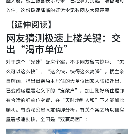
座大厦。楼主报喜表示母亲“已经拿到钥匙”准备随时
入住，这份极速降临的好运令无数网友大感羡慕。
【延伸阅读】
网友猜测极速上楼关键：交
出“渴市单位”
对于这个“光速”配房个案，不少网友留言惊呼：“怎
么可以这么快”、“这么快，快得这么离谱”。楼主亲
自解画，指出母亲原本居住的大单位因家人陆续迁出，
已变成房屋署定义下的“宽敞户”，加上刚好所住屋邨
有合适的细单位空置，在“天时地利人和”下才能如此
顺利。有资深公屋网友精辟分析，有关个案之所以被房
屋署极速批核，全因是“双赢局面”：