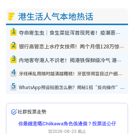
港生活人气本地热话
1
夺命寄生虫｜食生菜狂泻首现死者！疫潮恶化录1.8万宗病例 揭洗菜3大谬误
2
银行高管恋上水疗女技师！两个月借128万惊觉“沉船”沉落火海 揭背后疑似邪教操控卖淫
3
内地客夸港人不识老！揭港铁保鲜级冷气 港人求放过：别投诉
4
牙线棒乱用随时越清越糟糕！牙医惊揭盲目过户细菌恐致蛀牙：这种才是日常真保养
5
WhatsApp预设贴图怎么删？揭秘1招“反向操作”还原简洁界面 附3步实测教程