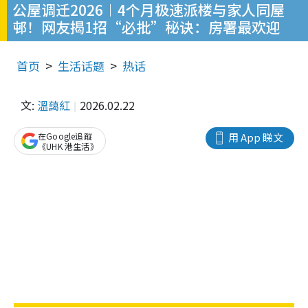
公屋调迁2026︱4个月极速派楼与家人同屋
邨！网友揭1招“必批”秘诀：房署最欢迎
首页
生活话题
热话
文:
溫藹紅
2026.02.22
在Google追蹤
用 App 睇文
《UHK 港生活》