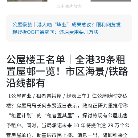
点击图片放大
公屋豪装｜港人晒“毕业”成果惹议？眼利网友发
现疑拆OO打通空间：还原费用要几万块
公屋楼王名单｜全港39条租
置屋邨一览！市区海景/铁路
沿线都有
【公屋置业 / 租者置其屋 / 绿表上车】住公屋随时变私
楼？房屋局局长何永贤近日表示，政府正研究重推俗称
“租置计划”的“租者置其屋”，探讨将现有公屋出售
予租户。同时，当局承诺未来 10 年将提供逾 29 万个公
营房屋单位，助基层市民上楼。消息一出，随即引来全