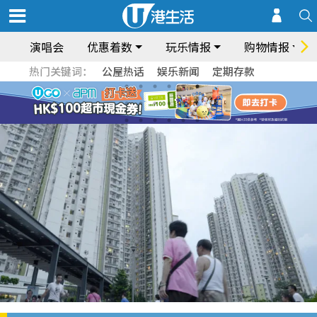
演唱会
优惠着数
玩乐情报
购物情报
热门关键词：
公屋热话
娱乐新闻
定期存款