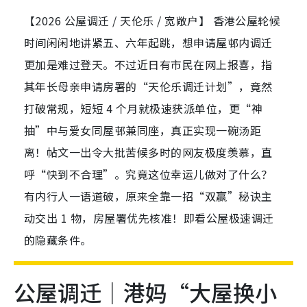
【2026 公屋调迁 / 天伦乐 / 宽敞户】 香港公屋轮候
时间闲闲地讲紧五、六年起跳，想申请屋邨内调迁
更加是难过登天。不过近日有市民在网上报喜，指
其年长母亲申请房署的“天伦乐调迁计划”，竟然
打破常规，短短 4 个月就极速获派单位，更“神
抽”中与爱女同屋邨兼同座，真正实现一碗汤距
离！帖文一出令大批苦候多时的网友极度羡慕，直
呼“快到不合理”。究竟这位幸运儿做对了什么？
有内行人一语道破，原来全靠一招“双赢”秘诀主
动交出 1 物，房屋署优先核准！即看公屋极速调迁
的隐藏条件。
公屋调迁｜港妈“大屋换小