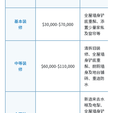
全屋墙身铲
基本装
底重髹、添
$30,000-$70,000
修
置少量家俬
及窗帘等
清拆旧装
修、全屋墙
身铲底重
中等装
$60,000-$110,000
髹、厨厕墙
修
身及地台铺
砖、重造防
水
新造来去水
喉及电掣、
全屋墙身铲