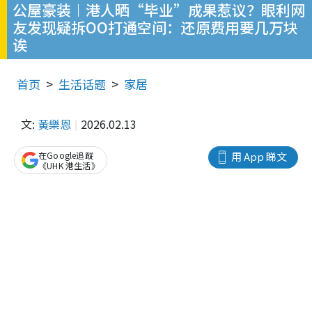
公屋豪装︱港人晒“毕业”成果惹议？眼利网
友发现疑拆OO打通空间：还原费用要几万块
诶
首页
生活话题
家居
文:
黃樂恩
2026.02.13
在Google追蹤
用 App 睇文
《UHK 港生活》