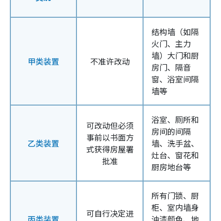
结构墙（如隔
火门、主力
墙）大门和厨
甲类装置
不准许改动
房门、隔音
窗、浴室间隔
墙等
浴室、厕所和
可改动但必须
房间的间隔
事前以书面方
乙类装置
墙、洗手盆、
式获得房屋署
灶台、窗花和
批准
厨房地台等
所有门锁、厨
柜、室内墙身
可自行决定进
丙类装置
油漆颜色、地