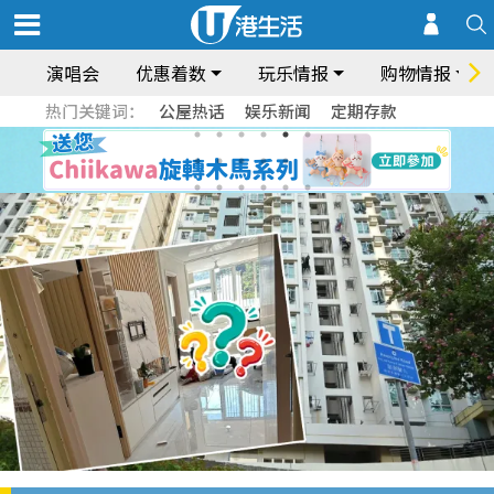
演唱会
优惠着数
玩乐情报
购物情报
热门关键词：
公屋热话
娱乐新闻
定期存款