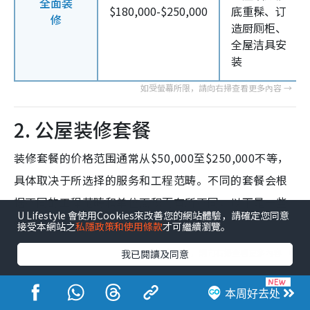
全面装
$180,000-$250,000
底重髹、订
修
造厨厕柜、
全屋洁具安
装
2. 公屋装修套餐
装修套餐的价格范围通常从$50,000至$250,000不等，
具体取决于所选择的服务和工程范畴。不同的套餐会根
据不同的工程范畴和单位面积而有所不同，以下是一些
U Lifestyle 會使用Cookies來改善您的網站體驗，請確定您同意
常见的价格范围（只供参考）：
接受本網站之
私隱政策和使用條款
才可繼續瀏覽。
我已閱讀及同意
包含内
本周好去处
项目
价格范围
容