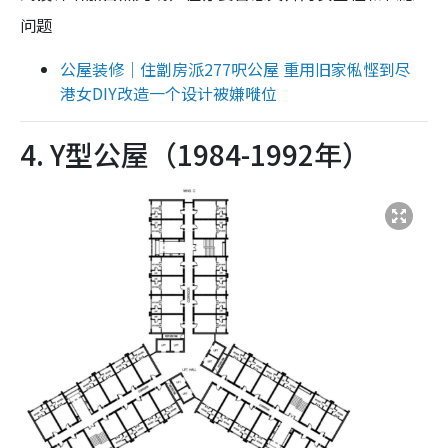
问题
公屋装修｜住劏房派277呎公屋 重用旧家俬悭到尽
港女DIY改造一个设计被嫌嘥位
4. Y型公屋（1984-1992年）