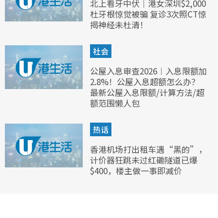
北上看牙中伏｜港女深圳$2,000
杜牙根惊觉被骗 复诊3次照CT惊
揭神经未杜清！
社会
公屋入息审查2026︱入息限额加
2.8%！公屋入息超额怎么办？
最新公屋入息限额/计算方法/超
额范围懒人包
热话
香港机场打出租车遇“黑的”，
计价器狂跳未过红磡隧道已爆
$400，楼主做一事即减价