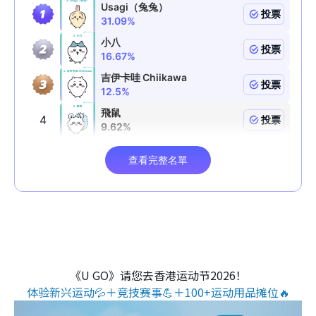
《U GO》请您去香港运动节2026！
体验新兴运动💦＋竞技赛事💪＋100+运动用品摊位🔥