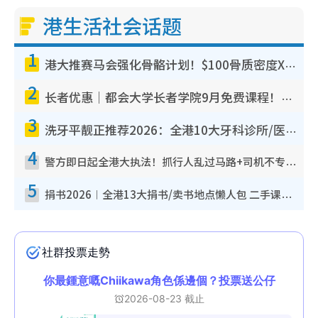
港生活社会话题
1
港大推赛马会强化骨骼计划！$100骨质密度X光检查 完成免费运动训练送超市礼券！附参加资格
2
长者优惠｜都会大学长者学院9月免费课程！多媒体/微电影创作/网络安全 附报名方法教学
3
洗牙平靓正推荐2026：全港10大牙科诊所/医院懒人包，夜诊至8点/镇静洁牙/医疗券适用
4
警方即日起全港大执法！抓行人乱过马路+司机不专注驾驶！乱过马路罚$2000
5
捐书2026︱全港13大捐书/卖书地点懒人包 二手课本最高$150＋旧书换免费咖啡/戏票