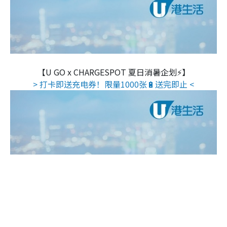
【U GO x CHARGESPOT 夏日消暑企划⚡】
> 打卡即送充电券！限量1000张🔋送完即止 <