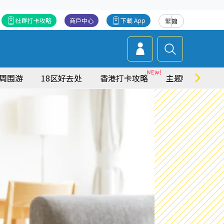
社群打卡攻略
商戶中心
下載 App
繁
简
周围游
18区好去处
香港打卡攻略
主题特集