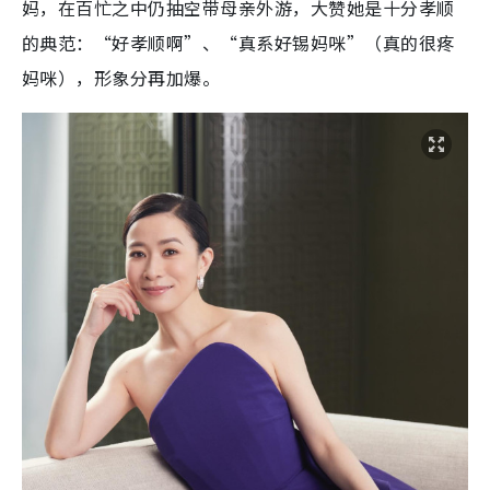
妈，在百忙之中仍抽空带母亲外游，大赞她是十分孝顺
的典范：“好孝顺啊”、“真系好锡妈咪”（真的很疼
妈咪），形象分再加爆。