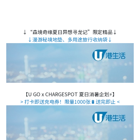
↓“森境奇缘夏日异想寻龙记”限定精品↓
↓漫游秘境地垫、多用途旅行收纳袋↓
【U GO x CHARGESPOT 夏日消暑企划⚡】
> 打卡即送充电券！限量1000张🔋送完即止 <