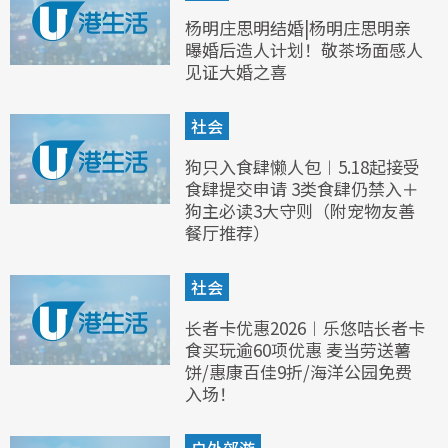
杨明庄思明结婚|杨明庄思明亲
曝婚后造人计划！敬茶场面感人
见证大婚之喜
社会
狗只入食肆懒人包︱5.18起接受
食肆提交申请 3类食肆仍禁入＋
狗主必读3大守则（附宠物友善
餐厅推荐）
社会
长者卡优惠2026︱乐悠咭长者卡
食买玩逾60项优惠 麦当劳送薯
饼/惠康百佳9折/海洋公园免费
入场！
户外郊游