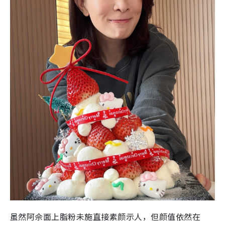
虽然阿佘面上脂粉未施直接素颜示人，但颜值依然在