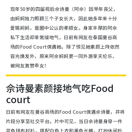
现年50岁的四届视后佘诗曼（阿佘）因早年丧父，
由妈妈独力照顾三个子女长大，因此她多年来十分
爱锡妈妈，是圈中公认的孝顺女。身家丰厚的阿佘
私下生活却非常接地气，日前有网友在泰国曼谷商
场的Food Court偶遇她。除了惊见她素颜上阵依然
容光焕发外，原来阿佘妈妈更一同外游享天伦乐，
被网友激赞乖女！
佘诗曼素颜接地气吃Food
court
日前有网友在曼谷商场的Food Court偶遇佘诗曼，并将
片段分享至社交平台。片中可见，当日佘诗曼身穿一件
蓝色拼布衬衫，搭配白色上衣和黑色长裤，打扮休闲朴