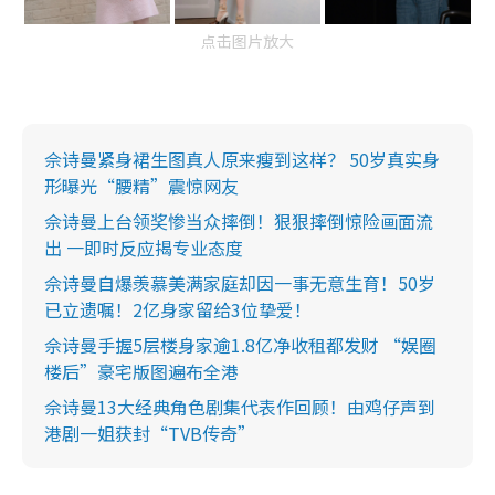
点击图片放大
佘诗曼紧身裙生图真人原来瘦到这样？ 50岁真实身
形曝光“腰精”震惊网友
佘诗曼上台领奖惨当众摔倒！狠狠摔倒惊险画面流
出 一即时反应揭专业态度
佘诗曼自爆羡慕美满家庭却因一事无意生育！50岁
已立遗嘱！2亿身家留给3位挚爱！
佘诗曼手握5层楼身家逾1.8亿净收租都发财 “娱圈
楼后”豪宅版图遍布全港
佘诗曼13大经典角色剧集代表作回顾！由鸡仔声到
港剧一姐获封“TVB传奇”