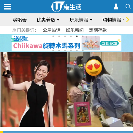
演唱会
优惠着数
玩乐情报
购物情报
热门关键词：
公屋热话
娱乐新闻
定期存款