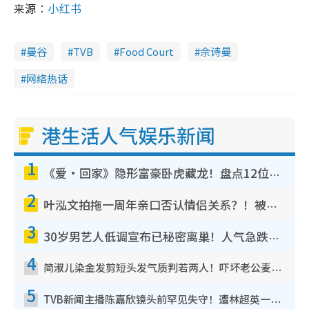
来源︰
小红书
曼谷
TVB
Food Court
佘诗曼
网络热话
港生活人气娱乐新闻
1
《爱·回家》隐形富豪卧虎藏龙！盘点12位财气逼人的有钱艺人：这位美女3亿身家不愁做
2
叶泓文拍拖一周年亲口否认情侣关系？！被质疑感情造假竟称GM“普通同事”
3
30岁男艺人低调宣布已秘密离巢！人气急跌变失踪人口：“这几年过得并不容易”
4
简淑儿染金发剪短头发气质判若两人！吓坏老公麦大力都认不出：“你做什么？”
5
TVB新闻主播陈嘉欣镜头前罕见失守！遭林超英一句话突袭吓坏当场大笑