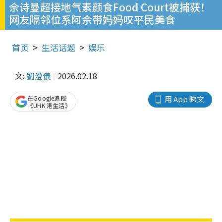
佘诗曼超接地气素颜食Food Court被捕获！
网友隔邻位系阿佘带妈妈叹平民美食
首页
生活话题
娱乐
文:
劉澄儀
2026.02.18
在Google追蹤
用 App 睇文
《UHK 港生活》