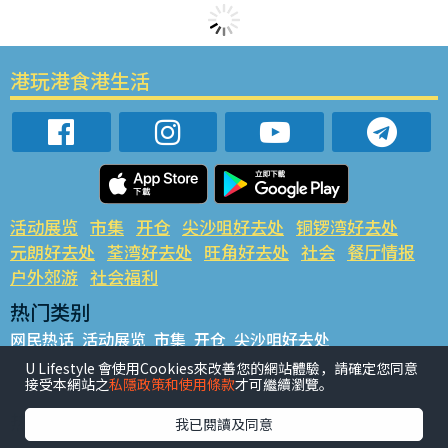
港玩港食港生活
活动展览
市集
开仓
尖沙咀好去处
铜锣湾好去处
元朗好去处
荃湾好去处
旺角好去处
社会
餐厅情报
户外郊游
社会福利
热门类别
网民热话
活动展览
市集
开仓
尖沙咀好去处
铜锣湾好去处
元朗好去处
荃湾好去处
旺角好去处
社会
U Lifestyle 會使用Cookies來改善您的網站體驗，請確定您同意
接受本網站之
私隱政策和使用條款
才可繼續瀏覽。
餐厅情报
户外郊游
热门标签
我已閱讀及同意