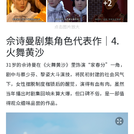
+2
点击图片放大
佘诗曼剧集角色代表作｜4.
火舞黄沙
31岁的佘诗曼在《火舞黄沙》里饰演“家春分”一角，
剧中与蔡少芬、黎姿大斗演技，将民初封建的社会风气
下，女性摆脱制度枷锁后的醒觉，演得有血有肉。虽然
当年播出时剧集回响未算大爆，但口碑不俗，是一部值
得观众细味品尝的作品。