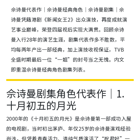
佘诗曼代表作｜佘诗曼经典角色｜佘诗曼剧集｜佘
诗曼凭藉港剧《新闻女王2》出众演技，再度成就演
艺事业巅峰，荣登四届视后实现大满贯。回顾佘诗
曼入行28年的演艺生涯，剧集代表作多不胜数，平
均每两年产出一部经典，加上演技收视保证，TVB
全盛时期最后一位“一姐”的封号当之无愧。内文
即重温佘诗曼经典角色剧集列表。
佘诗曼剧集角色代表作｜1.
十月初五的月光
2000年的《十月初五的月光》是佘诗曼第一部成功入屋
的电视剧，当时初出茅庐、年仅25岁的佘诗曼演戏经验
尚浅，但凭着青春活力、清纯气质演活了“祝君好”一