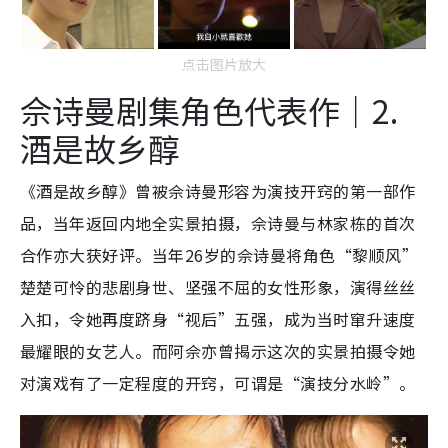
点击图片放大
佘诗曼剧集角色代表作｜2.
酒是故乡醇
《酒是故乡醇》曾被佘诗曼形容为演技开窍的第一部作
品，当年返回内地全实景拍摄，佘诗曼与林家栋的首次
合作亦大获好评。当年26岁的佘诗曼将角色“黎顺风”
楚楚可怜的悲剧身世、坚强不屈的女性形象，演得丝丝
入扣，令她再度跻身“视后”五强，成为当时窜升速度
最耀眼的女艺人。而阿佘亦曾揭示这次的实景拍摄令她
对演戏有了一定程度的开窍，可
谓是“演技分水岭”。