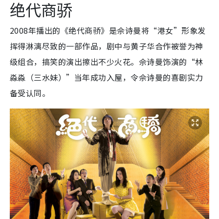
绝代商骄
2008年播出的《绝代商骄》是佘诗曼将“港女”形象发
挥得淋漓尽致的一部作品，剧中与黄子华合作被誉为神
级组合，搞笑的演出擦出不少火花。佘诗曼饰演的“林
淼淼（三水妹）”当年成功入屋，令佘诗曼的喜剧实力
备受认同。