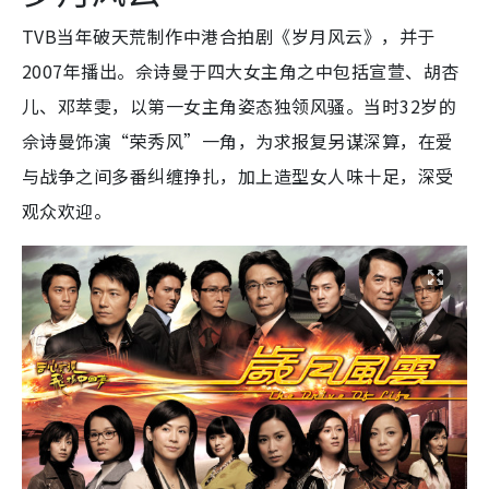
TVB当年破天荒制作中港合拍剧《岁月风云》，并于
2007年播出。佘诗曼于四大女主角之中包括宣萱、胡杏
儿、邓萃雯，以第一女主角姿态独领风骚。当时32岁的
佘诗曼饰演“荣秀风”一角，为求报复另谋深算，在爱
与战争之间多番纠缠挣扎，加上造型女人味十足，深受
观众欢迎。