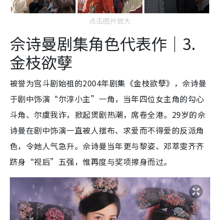
点击图片放大
佘诗曼剧集角色代表作｜3.
金枝欲孽
被誉为宫斗剧始祖的2004年剧集《金枝欲孽》，佘诗曼
于剧中饰演“尔淳小主”一角，当年四位女主角的勾心
斗角、尔虞我诈，掀起煲剧热潮，席卷全港。29岁的佘
诗曼在剧中饰演一直被人摆布、求爱而不得爱的反派角
色，令她人气急升。佘诗曼当年更与黎姿、邓萃雯齐齐
跻身“视后”五强，惟再度与奖项擦身而过。