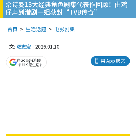
佘诗曼13大经典角色剧集代表作回顾！由鸡
仔声到港剧一姐获封“TVB传奇”
首页
生活话题
电影剧集
文:
羅志宏
2026.01.10
在Google追蹤
用 App 睇文
《UHK 港生活》