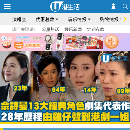
演唱会
优惠着数
玩乐情报
购物情报
热门关键词：
公屋热话
娱乐新闻
定期存款