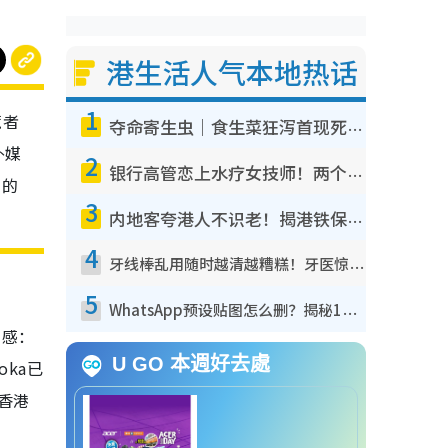
港生活人气本地热话
1
荒者
夺命寄生虫｜食生菜狂泻首现死者！疫潮恶化录1.8万宗病例 揭洗菜3大谬误
外媒
2
银行高管恋上水疗女技师！两个月借128万惊觉“沉船”沉落火海 揭背后疑似邪教操控卖淫
台的
3
内地客夸港人不识老！揭港铁保鲜级冷气 港人求放过：别投诉
4
牙线棒乱用随时越清越糟糕！牙医惊揭盲目过户细菌恐致蛀牙：这种才是日常真保养
5
WhatsApp预设贴图怎么删？揭秘1招“反向操作”还原简洁界面 附3步实测教程
情感：
U GO 本週好去處
oka已
香港