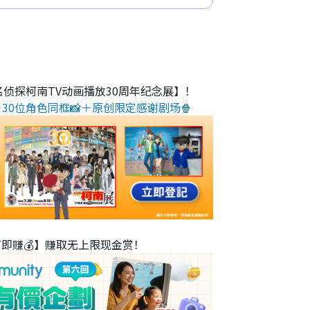
名侦探柯南TV动画播放30周年纪念展】！
30位角色同框📸＋原创限定感谢剧场🍿
T即赚💰】赚取无上限现金赏！