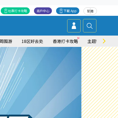
社群打卡攻略
商戶中心
下載 App
繁
简
周围游
18区好去处
香港打卡攻略
主题特集