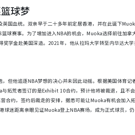
逐篮球梦
利亚及英国血统。双亲早于二十多年前定居香港，并在此诞下Muok
篮球赛事。为了增加进入NBA的机会，Muoka选择前往加拿
得奖学金赴美国深造。2021年，他从拉玛大学转至内华达大学
。
中未获选，但他追逐NBA梦想的决心并未因此动摇。根据美国体育记
oka与拓荒者签订的是Exhibit 10合约，预计他将被裁退，且不
的训练营合约，签约后裁走的安排，据悉可能让Muoka有机会加入
。因此，香港球迷距离亲眼见证Muoka登上NBA赛场，成为正式球员，