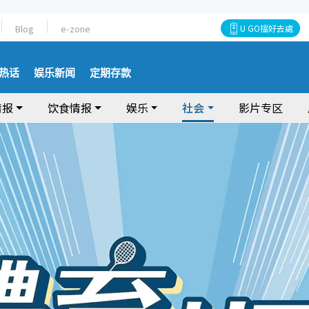
Blog
e-zone
U GO搵好去處
热话
娱乐新闻
定期存款
情报
饮食情报
娱乐
社会
影片专区