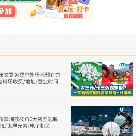
康文署免费户外场地预订方
克球场收费/地址/营业时间
角黄埔荔枝角6大密室逃脱
D实境/鬼屋元素/电子机关