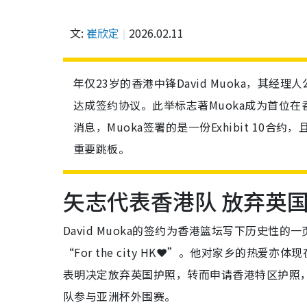
文:
崔欣定
2026.02.11
年仅23岁的香港中锋David Muoka，其经
达成签约协议。此举标志著Muoka成为首位
消息，Muoka签署的是一份Exhibit 10
重要跳板。
矢志代表香港队 放弃英
David Muoka的签约为香港篮坛写下历史性的
“For the city HK❤️”。他对家乡的热
表明决定放弃英国护照，转而申请香港特区护照
队参与亚洲杯外围赛。