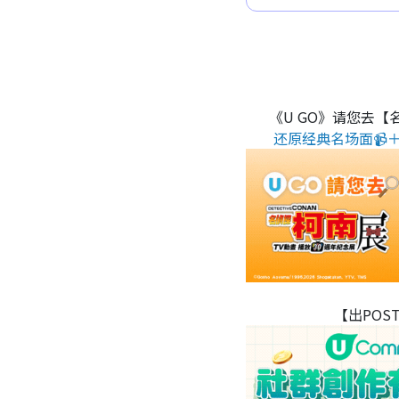
《U GO》请您去【
还原经典名场面📹＋
【出POS