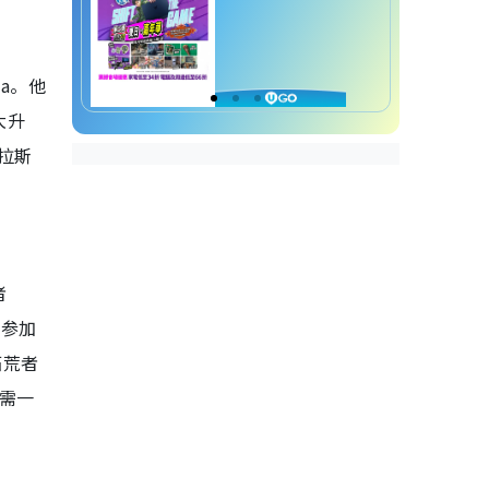
a。他
大升
拉斯
者
会参加
拓荒者
仍需一