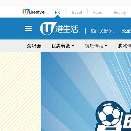
HK
Travel
Food
Beauty
热门关键词：
公屋
演唱会
优惠着数
玩乐情报
购物