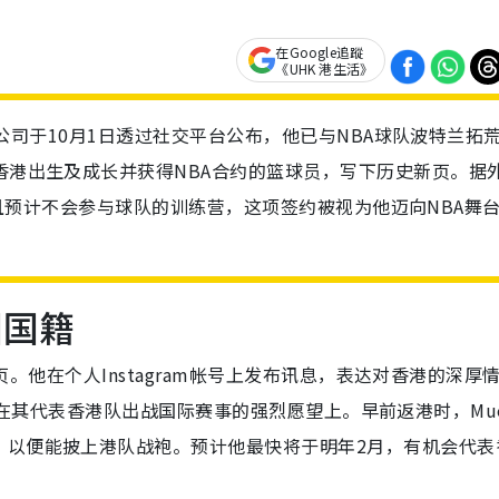
在Google追蹤
《UHK 港生活》
理人公司于10月1日透过社交平台公布，他已与NBA球队波特兰拓
在香港出生及成长并获得NBA合约的篮球员，写下历史新页。据
合约，且预计不会参与球队的训练营，这项签约被视为他迈向NBA舞
国国籍
一页。他在个人Instagram帐号上发布讯息，表达对香港的深厚
爱亦体现在其代表香港队出战国际赛事的强烈愿望上。早前返港时，Mu
，以便能披上港队战袍。预计他最快将于明年2月，有机会代表