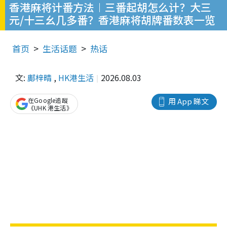
香港麻将计番方法︱三番起胡怎么计？大三
元/十三幺几多番？香港麻将胡牌番数表一览
首页
生活话题
热话
文:
鄺梓晴
,
HK港生活
2026.08.03
在Google追蹤
用 App 睇文
《UHK 港生活》