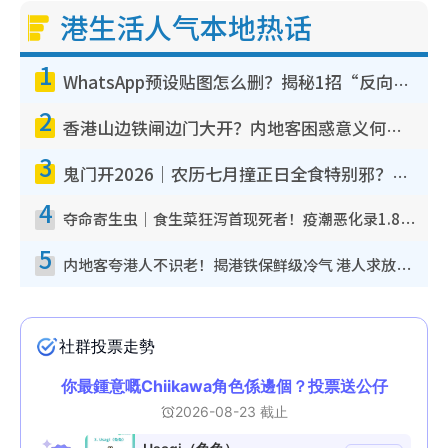
港生活人气本地热话
1
WhatsApp预设贴图怎么删？揭秘1招“反向操作”还原简洁界面 附3步实测教程
2
香港山边铁闸边门大开？内地客困惑意义何在！网友神回复：这种叫法理性防御
3
鬼门开2026｜农历七月撞正日全食特别邪？专家警告切忌做一事！揭4大禁忌+2招保平安
4
夺命寄生虫｜食生菜狂泻首现死者！疫潮恶化录1.8万宗病例 揭洗菜3大谬误
5
内地客夸港人不识老！揭港铁保鲜级冷气 港人求放过：别投诉