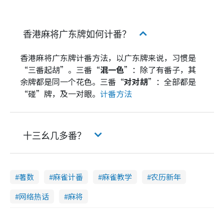
香港麻将广东牌如何计番？
香港麻将广东牌计番方法，以广东牌来说，习惯是
“三番起胡”。三番“
混一色
”：除了有番子，其
余牌都是同一个花色。三番“
对对胡
”：全部都是
“碰”牌，及一对眼。
计番方法
十三幺几多番？
著数
麻雀计番
麻雀教学
农历新年
网络热话
麻将