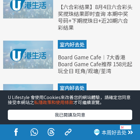
【六合彩结果】8月4日六合彩头
奖搅珠结果即时查询 本期中奖
号码+下期搅珠日+近20期六合
彩结果
室内好去处
Board Game Cafe︱7大香港
Board Game Cafe推荐 158元起
玩全日 旺角/观塘/荃湾
室内好去处
U Lifestyle 會使用Cookies來改善您的網站體驗，請確定您同意
密室逃脱推荐︱旺角黄埔荔枝角
接受本網站之
私隱政策和使用條款
才可繼續瀏覽。
6大密室逃脱lost逃出香港 5D实
境/鬼屋元素/电子机关
我已閱讀及同意
本周好去处