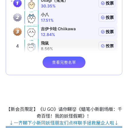
【新会员限定】《U GO》请你睇👹《蜡笔小新剧场版：千
奇百怪！我的妖怪假期》！
↓一齐睇下小新同妖怪朋友们点样联手拯救屋企人啦↓