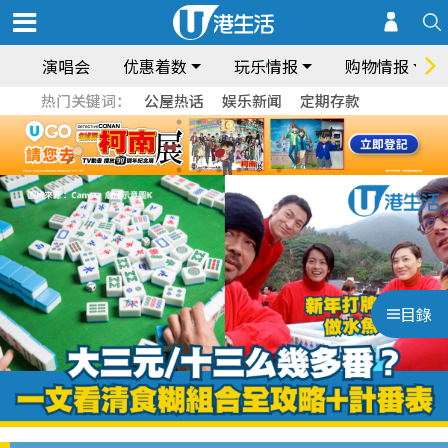
演唱会
优惠着数
玩乐情报
购物情报
热门关键词：
公屋热话
娱乐新闻
定期存款
目錄