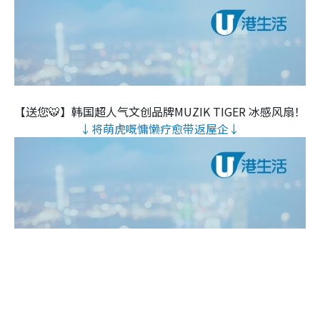
【送您🐯】韩国超人气文创品牌MUZIK TIGER 冰感风扇！
↓将萌虎嘅慵懒疗愈带返屋企↓